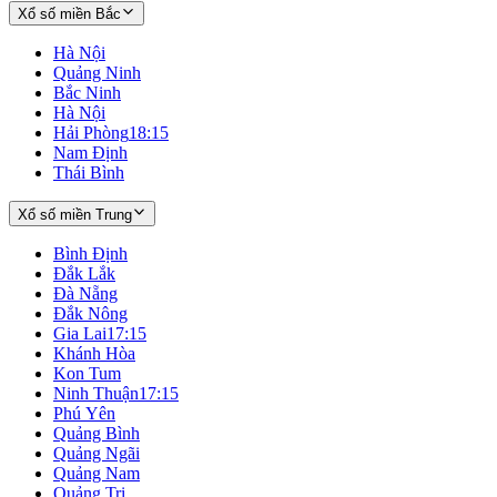
Xổ số miền Bắc
Hà Nội
Quảng Ninh
Bắc Ninh
Hà Nội
Hải Phòng
18:15
Nam Định
Thái Bình
Xổ số miền Trung
Bình Định
Đắk Lắk
Đà Nẵng
Đắk Nông
Gia Lai
17:15
Khánh Hòa
Kon Tum
Ninh Thuận
17:15
Phú Yên
Quảng Bình
Quảng Ngãi
Quảng Nam
Quảng Trị