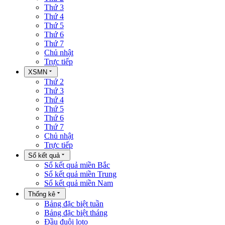
Thứ 3
Thứ 4
Thứ 5
Thứ 6
Thứ 7
Chủ nhật
Trực tiếp
XSMN
Thứ 2
Thứ 3
Thứ 4
Thứ 5
Thứ 6
Thứ 7
Chủ nhật
Trực tiếp
Sổ kết quả
Sổ kết quả miền Bắc
Sổ kết quả miền Trung
Sổ kết quả miền Nam
Thống kê
Bảng đặc biệt tuần
Bảng đặc biệt tháng
Đầu đuôi loto