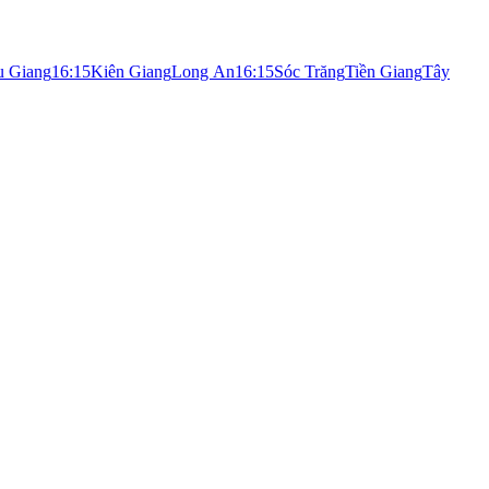
u Giang
16:15
Kiên Giang
Long An
16:15
Sóc Trăng
Tiền Giang
Tây