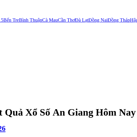
15
Bến Tre
Bình Thuận
Cà Mau
Cần Thơ
Đà Lạt
Đồng Nai
Đồng Tháp
Hậ
 Quả Xổ Số An Giang Hôm Nay
26