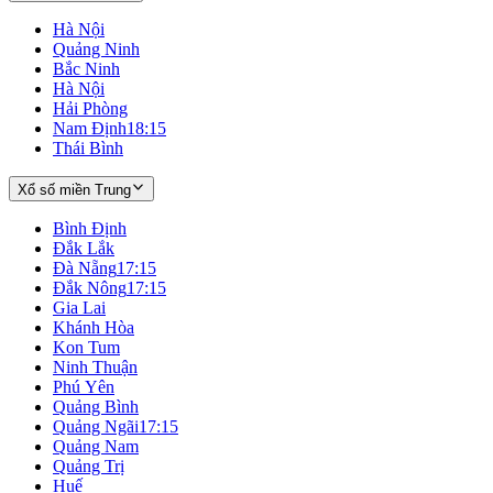
Hà Nội
Quảng Ninh
Bắc Ninh
Hà Nội
Hải Phòng
Nam Định
18:15
Thái Bình
Xổ số miền Trung
Bình Định
Đắk Lắk
Đà Nẵng
17:15
Đắk Nông
17:15
Gia Lai
Khánh Hòa
Kon Tum
Ninh Thuận
Phú Yên
Quảng Bình
Quảng Ngãi
17:15
Quảng Nam
Quảng Trị
Huế