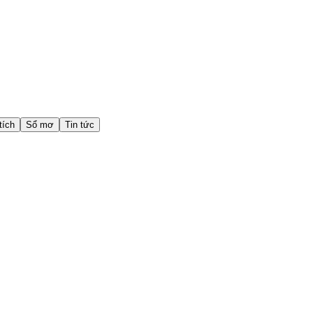
tích
Sổ mơ
Tin tức