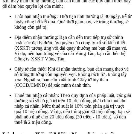
Khi may mắn trúng thưởng, bạn cần tuân thủ các quy định dưới đây
để đảm bảo quyền lợi của mình:
Thời hạn nhận thưởng: Thời hạn lĩnh thưởng là 30 ngày, kể từ
ngày công bố kết quả. Quá thời gian này, vé trúng thưởng sẽ
không còn giá trị.
Địa điểm nhận thưởng: Bạn cần đến trực tiếp trụ sở chính
hoặc các đại lý được ủy quyền của công ty xổ số kiến thiết
(XSKT) tương ứng với đài quay thưởng mà bạn đã mua vé.
Ví dụ, nếu bạn trúng vé của đài Vũng Tàu, bạn cần liên hệ
Công ty XSKT Vũng Tàu.
Giấy tờ cần thiết: Khi đi nhận thưởng, bạn cần mang theo vé
số trúng thưởng còn nguyên vẹn, không rách rời, không tẩy
xóa. Ngoài ra, bạn cần xuất trình Giấy tờ tùy thân
(CCCD/CMND) để xác minh danh tính.
Thuế thu nhập cá nhân: Theo quy định của pháp luật, các giải
thưởng xổ số có giá trị trên 10 triệu đồng phải chịu thuế thu
nhập cá nhân. Mức thuế suất là 10% trên phần giá trị vượt
quá 10 triệu đồng. Ví dụ, nếu trúng giải 30 triệu đồng, bạn sẽ
phải nộp thuế cho 20 triệu đồng (30 triệu - 10 triệu), số tiền
thuế là 2 triệu đồng.