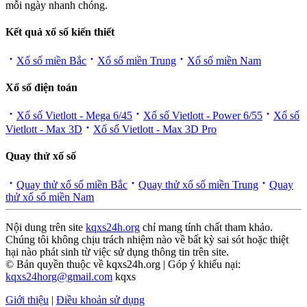
mỗi ngày nhanh chóng.
Kết quả xổ số kiến thiết
Xổ số miền Bắc
Xổ số miền Trung
Xổ số miền Nam
Xổ số điện toán
Xổ số Vietlott - Mega 6/45
Xổ số Vietlott - Power 6/55
Xổ số
Vietlott - Max 3D
Xổ số Vietlott - Max 3D Pro
Quay thử xổ số
Quay thử xổ số miền Bắc
Quay thử xổ số miền Trung
Quay
thử xổ số miền Nam
Nội dung trên site
kqxs24h.org
chỉ mang tính chất tham khảo.
Chúng tôi không chịu trách nhiệm nào về bất kỳ sai sót hoặc thiệt
hại nào phát sinh từ việc sử dụng thông tin trên site.
© Bản quyền thuộc về kqxs24h.org | Góp ý khiếu nại:
kqxs24horg@gmail.com
kqxs
Giới thiệu
|
Điều khoản sử dụng