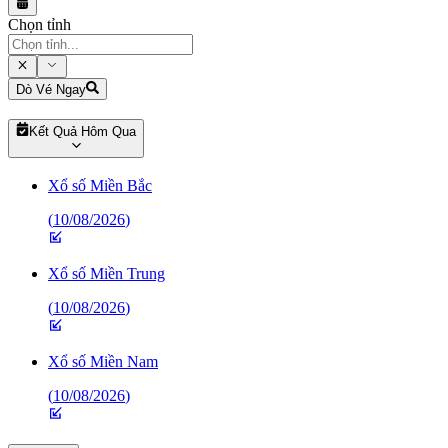
Chọn tỉnh
Dò Vé Ngay
Kết Quả Hôm Qua
Xổ số Miền Bắc
(
10/08/2026
)
Xổ số Miền Trung
(
10/08/2026
)
Xổ số Miền Nam
(
10/08/2026
)