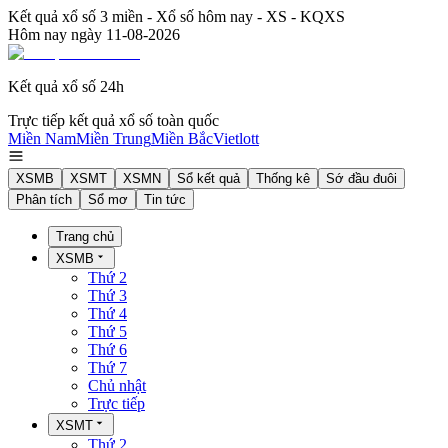
Kết quả xổ số 3 miền - Xổ số hôm nay - XS - KQXS
Hôm nay ngày
11-08-2026
Kết quả xổ số 24h
Trực tiếp kết quả xổ số toàn quốc
Miền Nam
Miền Trung
Miền Bắc
Vietlott
XSMB
XSMT
XSMN
Sổ kết quả
Thống kê
Sớ đầu đuôi
Phân tích
Sổ mơ
Tin tức
Trang chủ
XSMB
Thứ 2
Thứ 3
Thứ 4
Thứ 5
Thứ 6
Thứ 7
Chủ nhật
Trực tiếp
XSMT
Thứ 2