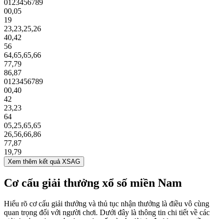
0
1
2
3
4
5
6
7
8
9
00
,
05
19
23
,
23
,
25
,
26
40
,
42
56
64
,
65
,
65
,
66
77
,
79
86
,
87
0
1
2
3
4
5
6
7
8
9
00
,
40
42
23
,
23
64
05
,
25
,
65
,
65
26
,
56
,
66
,
86
77
,
87
19
,
79
Xem thêm kết quả XSAG
Cơ cấu giải thưởng xổ số miền Nam
Hiểu rõ cơ cấu giải thưởng và thủ tục nhận thưởng là điều vô cùng
quan trọng đối với người chơi. Dưới đây là thông tin chi tiết về các