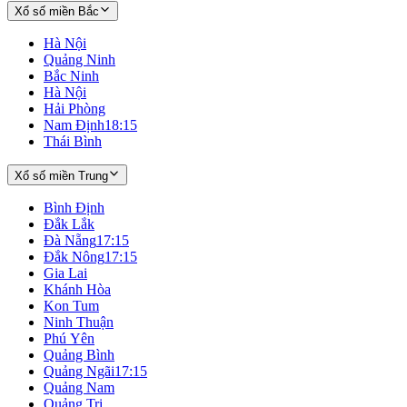
Xổ số miền Bắc
Hà Nội
Quảng Ninh
Bắc Ninh
Hà Nội
Hải Phòng
Nam Định
18:15
Thái Bình
Xổ số miền Trung
Bình Định
Đắk Lắk
Đà Nẵng
17:15
Đắk Nông
17:15
Gia Lai
Khánh Hòa
Kon Tum
Ninh Thuận
Phú Yên
Quảng Bình
Quảng Ngãi
17:15
Quảng Nam
Quảng Trị