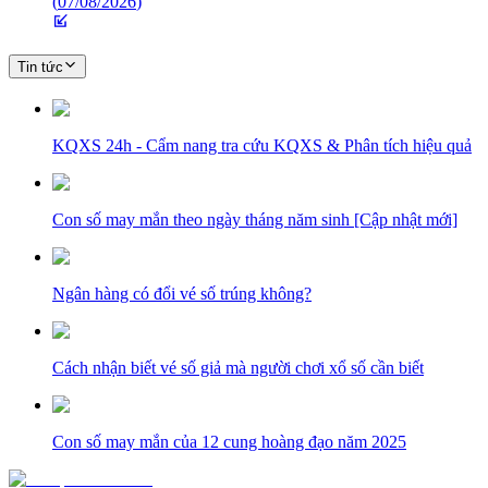
(
07/08/2026
)
Tin tức
KQXS 24h - Cẩm nang tra cứu KQXS & Phân tích hiệu quả
Con số may mắn theo ngày tháng năm sinh [Cập nhật mới]
Ngân hàng có đổi vé số trúng không?
Cách nhận biết vé số giả mà người chơi xổ số cần biết
Con số may mắn của 12 cung hoàng đạo năm 2025