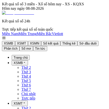
Kết quả xổ số 3 miền - Xổ số hôm nay - XS - KQXS
Hôm nay ngày
08-08-2026
Kết quả xổ số 24h
Trực tiếp kết quả xổ số toàn quốc
Miền Nam
Miền Trung
Miền Bắc
Vietlott
XSMB
XSMT
XSMN
Sổ kết quả
Thống kê
Sớ đầu đuôi
Phân tích
Sổ mơ
Tin tức
Trang chủ
XSMB
Thứ 2
Thứ 3
Thứ 4
Thứ 5
Thứ 6
Thứ 7
Chủ nhật
Trực tiếp
XSMT
Thứ 2