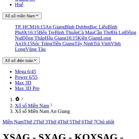
Huế
Xổ số miền Nam
TP. HCM
16:15
An Giang
Bình Dương
Bạc Liêu
Bình
Phước
16:15
Bến Tre
Bình Thuận
Cà Mau
Cần Thơ
Đà Lạt
Đồng
Nai
Đồng Tháp
Hậu Giang
16:15
Kiên Giang
Long
An
16:15
Sóc Trăng
Tiền Giang
Tây Ninh
Trà Vinh
Vĩnh
Long
Vũng Tàu
Xổ số điện toán
Mega 6/45
Power 6/55
Max 3D
Max 3D Pro
Xổ số Miền Nam
Xổ số Miền Nam An Giang
Miền Nam
Thứ 2
Thứ 3
Thứ 4
Thứ 5
Thứ 6
Thứ 7
Chủ nhật
XSAG - SXAG - KQXSAG -