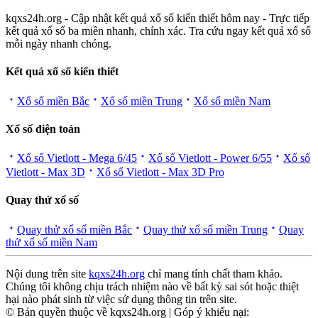
kqxs24h.org - Cập nhật kết quả xổ số kiến thiết hôm nay - Trực tiếp
kết quả xổ số ba miền nhanh, chính xác. Tra cứu ngay kết quả xổ số
mỗi ngày nhanh chóng.
Kết quả xổ số kiến thiết
Xổ số miền Bắc
Xổ số miền Trung
Xổ số miền Nam
Xổ số điện toán
Xổ số Vietlott - Mega 6/45
Xổ số Vietlott - Power 6/55
Xổ số
Vietlott - Max 3D
Xổ số Vietlott - Max 3D Pro
Quay thử xổ số
Quay thử xổ số miền Bắc
Quay thử xổ số miền Trung
Quay
thử xổ số miền Nam
Nội dung trên site
kqxs24h.org
chỉ mang tính chất tham khảo.
Chúng tôi không chịu trách nhiệm nào về bất kỳ sai sót hoặc thiệt
hại nào phát sinh từ việc sử dụng thông tin trên site.
© Bản quyền thuộc về kqxs24h.org | Góp ý khiếu nại: