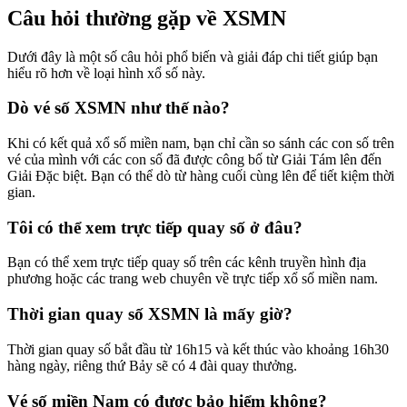
Câu hỏi thường gặp về XSMN
Dưới đây là một số câu hỏi phổ biến và giải đáp chi tiết giúp bạn
hiểu rõ hơn về loại hình xổ số này.
Dò vé số XSMN như thế nào?
Khi có kết quả xổ số miền nam, bạn chỉ cần so sánh các con số trên
vé của mình với các con số đã được công bố từ Giải Tám lên đến
Giải Đặc biệt. Bạn có thể dò từ hàng cuối cùng lên để tiết kiệm thời
gian.
Tôi có thể xem trực tiếp quay số ở đâu?
Bạn có thể xem trực tiếp quay số trên các kênh truyền hình địa
phương hoặc các trang web chuyên về trực tiếp xổ số miền nam.
Thời gian quay số XSMN là mấy giờ?
Thời gian quay số bắt đầu từ 16h15 và kết thúc vào khoảng 16h30
hàng ngày, riêng thứ Bảy sẽ có 4 đài quay thưởng.
Vé số miền Nam có được bảo hiểm không?