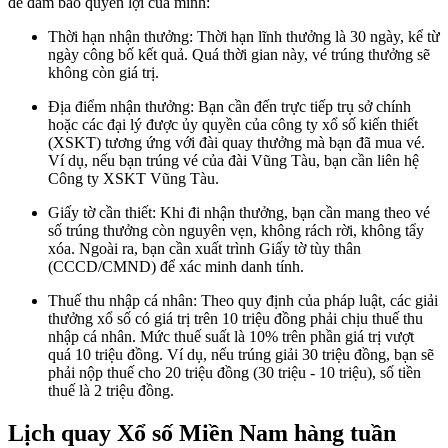
để đảm bảo quyền lợi của mình:
Thời hạn nhận thưởng: Thời hạn lĩnh thưởng là 30 ngày, kể từ
ngày công bố kết quả. Quá thời gian này, vé trúng thưởng sẽ
không còn giá trị.
Địa điểm nhận thưởng: Bạn cần đến trực tiếp trụ sở chính
hoặc các đại lý được ủy quyền của công ty xổ số kiến thiết
(XSKT) tương ứng với đài quay thưởng mà bạn đã mua vé.
Ví dụ, nếu bạn trúng vé của đài Vũng Tàu, bạn cần liên hệ
Công ty XSKT Vũng Tàu.
Giấy tờ cần thiết: Khi đi nhận thưởng, bạn cần mang theo vé
số trúng thưởng còn nguyên vẹn, không rách rời, không tẩy
xóa. Ngoài ra, bạn cần xuất trình Giấy tờ tùy thân
(CCCD/CMND) để xác minh danh tính.
Thuế thu nhập cá nhân: Theo quy định của pháp luật, các giải
thưởng xổ số có giá trị trên 10 triệu đồng phải chịu thuế thu
nhập cá nhân. Mức thuế suất là 10% trên phần giá trị vượt
quá 10 triệu đồng. Ví dụ, nếu trúng giải 30 triệu đồng, bạn sẽ
phải nộp thuế cho 20 triệu đồng (30 triệu - 10 triệu), số tiền
thuế là 2 triệu đồng.
Lịch quay Xổ số Miền Nam hàng tuần