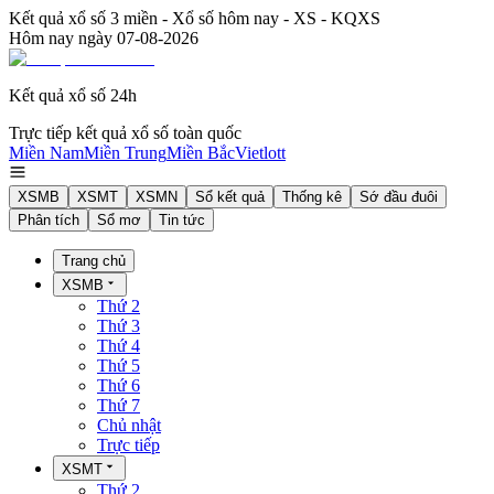
Kết quả xổ số 3 miền - Xổ số hôm nay - XS - KQXS
Hôm nay ngày
07-08-2026
Kết quả xổ số 24h
Trực tiếp kết quả xổ số toàn quốc
Miền Nam
Miền Trung
Miền Bắc
Vietlott
XSMB
XSMT
XSMN
Sổ kết quả
Thống kê
Sớ đầu đuôi
Phân tích
Sổ mơ
Tin tức
Trang chủ
XSMB
Thứ 2
Thứ 3
Thứ 4
Thứ 5
Thứ 6
Thứ 7
Chủ nhật
Trực tiếp
XSMT
Thứ 2