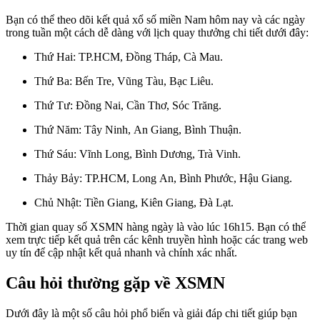
Bạn có thể theo dõi kết quả xổ số miền Nam hôm nay và các ngày
trong tuần một cách dễ dàng với lịch quay thưởng chi tiết dưới đây:
Thứ Hai: TP.HCM, Đồng Tháp, Cà Mau.
Thứ Ba: Bến Tre, Vũng Tàu, Bạc Liêu.
Thứ Tư: Đồng Nai, Cần Thơ, Sóc Trăng.
Thứ Năm: Tây Ninh, An Giang, Bình Thuận.
Thứ Sáu: Vĩnh Long, Bình Dương, Trà Vinh.
Thảy Bảy: TP.HCM, Long An, Bình Phước, Hậu Giang.
Chủ Nhật: Tiền Giang, Kiên Giang, Đà Lạt.
Thời gian quay số XSMN hàng ngày là vào lúc 16h15. Bạn có thể
xem trực tiếp kết quả trên các kênh truyền hình hoặc các trang web
uy tín để cập nhật kết quả nhanh và chính xác nhất.
Câu hỏi thường gặp về XSMN
Dưới đây là một số câu hỏi phổ biến và giải đáp chi tiết giúp bạn