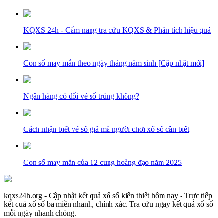
KQXS 24h - Cẩm nang tra cứu KQXS & Phân tích hiệu quả
Con số may mắn theo ngày tháng năm sinh [Cập nhật mới]
Ngân hàng có đổi vé số trúng không?
Cách nhận biết vé số giả mà người chơi xổ số cần biết
Con số may mắn của 12 cung hoàng đạo năm 2025
kqxs24h.org - Cập nhật kết quả xổ số kiến thiết hôm nay - Trực tiếp
kết quả xổ số ba miền nhanh, chính xác. Tra cứu ngay kết quả xổ số
mỗi ngày nhanh chóng.