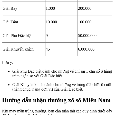
Giải Bảy
1.000
200.000
Giải Tám
10.000
100.000
Giải Phụ Đặc biệt
9
50.000.000
Giải Khuyến khích
45
6.000.000
Lưu ý:
Giải Phụ Đặc biệt dành cho những vé chỉ sai 1 chữ số ở hàng
trăm ngàn so với Giải Đặc biệt.
Giải Khuyến khích dành cho những vé trúng ở 2 chữ số cuối
(hàng chục, hàng đơn vị) của Giải Đặc biệt.
Hướng dẫn nhận thưởng xổ số Miền Nam
Khi may mắn trúng thưởng, bạn cần tuân thủ các quy định dưới đây