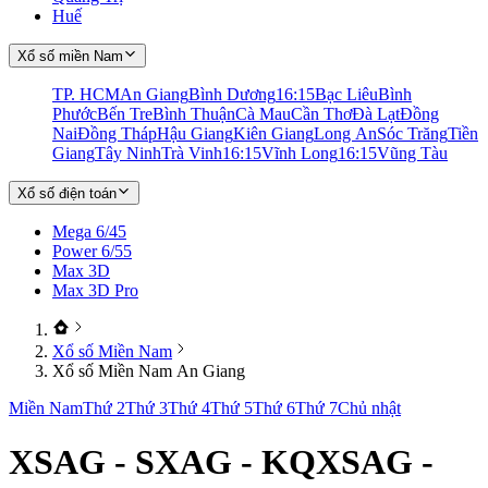
Huế
Xổ số miền Nam
TP. HCM
An Giang
Bình Dương
16:15
Bạc Liêu
Bình
Phước
Bến Tre
Bình Thuận
Cà Mau
Cần Thơ
Đà Lạt
Đồng
Nai
Đồng Tháp
Hậu Giang
Kiên Giang
Long An
Sóc Trăng
Tiền
Giang
Tây Ninh
Trà Vinh
16:15
Vĩnh Long
16:15
Vũng Tàu
Xổ số điện toán
Mega 6/45
Power 6/55
Max 3D
Max 3D Pro
Xổ số Miền Nam
Xổ số Miền Nam An Giang
Miền Nam
Thứ 2
Thứ 3
Thứ 4
Thứ 5
Thứ 6
Thứ 7
Chủ nhật
XSAG - SXAG - KQXSAG -