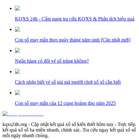
KQXS 24h - Cẩm nang tra cứu KQXS & Phân tích hiệu quả
Con số may mắn theo ngày tháng năm sinh [Cập nhật mới]
Ngân hàng có đổi vé số trúng không?
Cách nhận biết vé số giả mà người chơi xổ số cần biết
Con số may mắn của 12 cung hoàng đạo năm 2025
kqxs24h.org - Cập nhật kết quả xổ số kiến thiết hôm nay - Trực tiếp
kết quả xổ số ba miền nhanh, chính xác. Tra cứu ngay kết quả xổ số
mỗi ngày nhanh chóng.