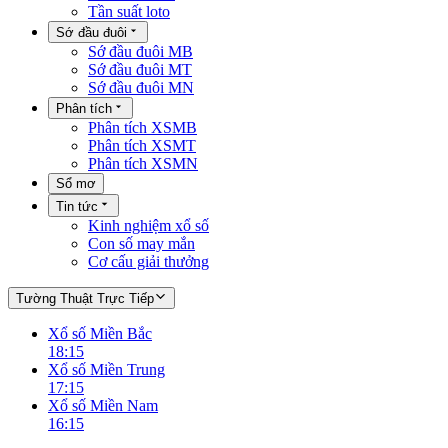
Tần suất loto
Sớ đầu đuôi
Sớ đầu đuôi MB
Sớ đầu đuôi MT
Sớ đầu đuôi MN
Phân tích
Phân tích XSMB
Phân tích XSMT
Phân tích XSMN
Sổ mơ
Tin tức
Kinh nghiệm xổ số
Con số may mắn
Cơ cấu giải thưởng
Tường Thuật Trực Tiếp
Xổ số Miền Bắc
18:15
Xổ số Miền Trung
17:15
Xổ số Miền Nam
16:15