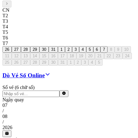
CN
T2
T3
T4
T5
T6
T7
26
27
28
29
30
31
1
2
3
4
5
6
7
8
9
10
11
12
13
14
15
16
17
18
19
20
21
22
23
24
25
26
27
28
29
30
31
1
2
3
4
5
Dò Vé Số Online
Số vé (6 chữ số)
Ngày quay
07
/
08
/
2026