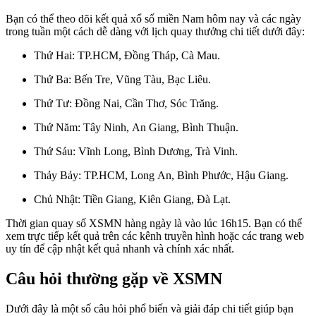
Bạn có thể theo dõi kết quả xổ số miền Nam hôm nay và các ngày
trong tuần một cách dễ dàng với lịch quay thưởng chi tiết dưới đây:
Thứ Hai: TP.HCM, Đồng Tháp, Cà Mau.
Thứ Ba: Bến Tre, Vũng Tàu, Bạc Liêu.
Thứ Tư: Đồng Nai, Cần Thơ, Sóc Trăng.
Thứ Năm: Tây Ninh, An Giang, Bình Thuận.
Thứ Sáu: Vĩnh Long, Bình Dương, Trà Vinh.
Thảy Bảy: TP.HCM, Long An, Bình Phước, Hậu Giang.
Chủ Nhật: Tiền Giang, Kiên Giang, Đà Lạt.
Thời gian quay số XSMN hàng ngày là vào lúc 16h15. Bạn có thể
xem trực tiếp kết quả trên các kênh truyền hình hoặc các trang web
uy tín để cập nhật kết quả nhanh và chính xác nhất.
Câu hỏi thường gặp về XSMN
Dưới đây là một số câu hỏi phổ biến và giải đáp chi tiết giúp bạn