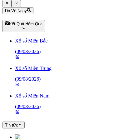
Dò Vé Ngay
Kết Quả Hôm Qua
Xổ số Miền Bắc
(
09/08/2026
)
Xổ số Miền Trung
(
09/08/2026
)
Xổ số Miền Nam
(
09/08/2026
)
Tin tức