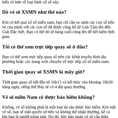
hiểu rõ hơn về loại hình xổ số này.
Dò vé số XSMN như thế nào?
Khi có kết quả xổ số miền nam, bạn chỉ cần so sánh các con số trên
vé của mình với các con số đã được công bố từ Giải Tám lên đến
Giải Đặc biệt. Bạn có thể dò từ hàng cuối cùng lên để tiết kiệm thời
gian.
Tôi có thể xem trực tiếp quay số ở đâu?
Bạn có thể xem trực tiếp quay số trên các kênh truyền hình địa
phương hoặc các trang web chuyên về trực tiếp xổ số miền nam.
Thời gian quay số XSMN là mấy giờ?
Thời gian quay số bắt đầu từ 16h15 và kết thúc vào khoảng 16h30
hàng ngày, riêng thứ Bảy sẽ có 4 đài quay thưởng.
Vé số miền Nam có được bảo hiểm không?
Không, vé số không phải là một loại tài sản được bảo hiểm. Khi mất
vé số, bạn sẽ mất quyền sở hữu và không thể nhận thưởng, kể cả
khi bạn là người trúng giải. Do đó, hãy bảo quản vé số cẩn thận.