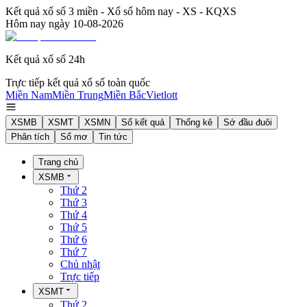
Kết quả xổ số 3 miền - Xổ số hôm nay - XS - KQXS
Hôm nay ngày
10-08-2026
Kết quả xổ số 24h
Trực tiếp kết quả xổ số toàn quốc
Miền Nam
Miền Trung
Miền Bắc
Vietlott
XSMB
XSMT
XSMN
Sổ kết quả
Thống kê
Sớ đầu đuôi
Phân tích
Sổ mơ
Tin tức
Trang chủ
XSMB
Thứ 2
Thứ 3
Thứ 4
Thứ 5
Thứ 6
Thứ 7
Chủ nhật
Trực tiếp
XSMT
Thứ 2