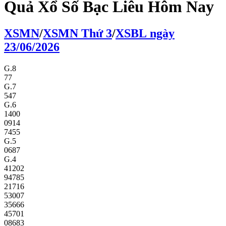
Quả Xổ Số Bạc Liêu Hôm Nay
XS
MN
/
XS
MN
Thứ 3
/
XSBL
ngày
23/06/2026
G.8
77
G.7
547
G.6
1400
0914
7455
G.5
0687
G.4
41202
94785
21716
53007
35666
45701
08683