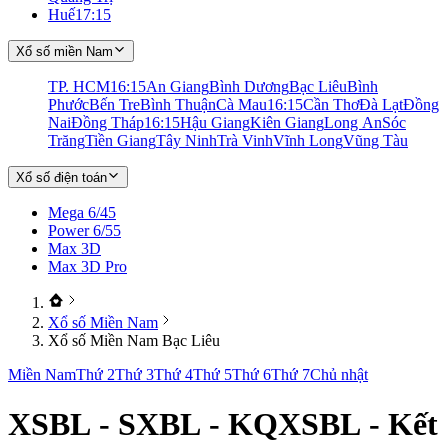
Huế
17:15
Xổ số miền Nam
TP. HCM
16:15
An Giang
Bình Dương
Bạc Liêu
Bình
Phước
Bến Tre
Bình Thuận
Cà Mau
16:15
Cần Thơ
Đà Lạt
Đồng
Nai
Đồng Tháp
16:15
Hậu Giang
Kiên Giang
Long An
Sóc
Trăng
Tiền Giang
Tây Ninh
Trà Vinh
Vĩnh Long
Vũng Tàu
Xổ số điện toán
Mega 6/45
Power 6/55
Max 3D
Max 3D Pro
Xổ số Miền Nam
Xổ số Miền Nam Bạc Liêu
Miền Nam
Thứ 2
Thứ 3
Thứ 4
Thứ 5
Thứ 6
Thứ 7
Chủ nhật
XSBL - SXBL - KQXSBL - Kết