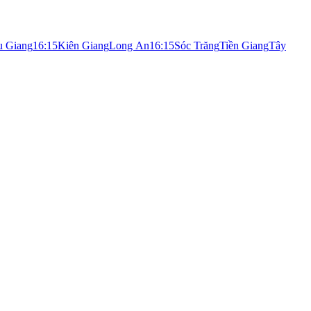
u Giang
16:15
Kiên Giang
Long An
16:15
Sóc Trăng
Tiền Giang
Tây