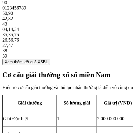
90
0
1
2
3
4
5
6
7
8
9
50
,
90
42
,
82
43
04
,
14
,
34
35
,
35
,
75
26
,
56
,
76
27
,
47
38
39
Xem thêm kết quả XSBL
Cơ cấu giải thưởng xổ số miền Nam
Hiểu rõ cơ cấu giải thưởng và thủ tục nhận thưởng là điều vô cùng qu
Giải thưởng
Số lượng giải
Giá trị (VND)
Giải Đặc biệt
1
2.000.000.000