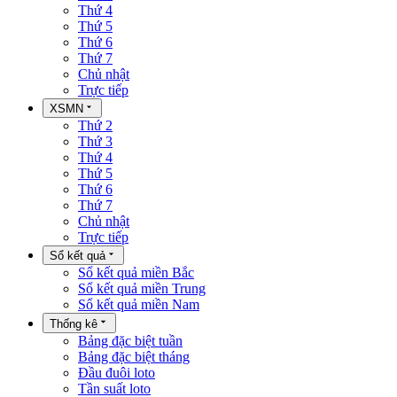
Thứ 4
Thứ 5
Thứ 6
Thứ 7
Chủ nhật
Trực tiếp
XSMN
Thứ 2
Thứ 3
Thứ 4
Thứ 5
Thứ 6
Thứ 7
Chủ nhật
Trực tiếp
Sổ kết quả
Sổ kết quả miền Bắc
Sổ kết quả miền Trung
Sổ kết quả miền Nam
Thống kê
Bảng đặc biệt tuần
Bảng đặc biệt tháng
Đầu đuôi loto
Tần suất loto