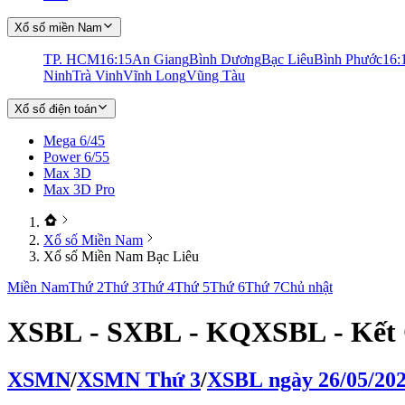
Xổ số miền Nam
TP. HCM
16:15
An Giang
Bình Dương
Bạc Liêu
Bình Phước
16:
Ninh
Trà Vinh
Vĩnh Long
Vũng Tàu
Xổ số điện toán
Mega 6/45
Power 6/55
Max 3D
Max 3D Pro
Xổ số Miền Nam
Xổ số Miền Nam Bạc Liêu
Miền Nam
Thứ 2
Thứ 3
Thứ 4
Thứ 5
Thứ 6
Thứ 7
Chủ nhật
XSBL - SXBL - KQXSBL - Kết 
XS
MN
/
XS
MN
Thứ 3
/
XSBL
ngày 26/05/20