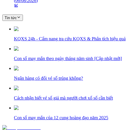
(
06/08/2026
)
Tin tức
KQXS 24h - Cẩm nang tra cứu KQXS & Phân tích hiệu quả
Con số may mắn theo ngày tháng năm sinh [Cập nhật mới]
Ngân hàng có đổi vé số trúng không?
Cách nhận biết vé số giả mà người chơi xổ số cần biết
Con số may mắn của 12 cung hoàng đạo năm 2025