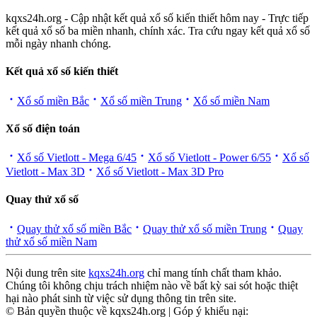
kqxs24h.org - Cập nhật kết quả xổ số kiến thiết hôm nay - Trực tiếp
kết quả xổ số ba miền nhanh, chính xác. Tra cứu ngay kết quả xổ số
mỗi ngày nhanh chóng.
Kết quả xổ số kiến thiết
Xổ số miền Bắc
Xổ số miền Trung
Xổ số miền Nam
Xổ số điện toán
Xổ số Vietlott - Mega 6/45
Xổ số Vietlott - Power 6/55
Xổ số
Vietlott - Max 3D
Xổ số Vietlott - Max 3D Pro
Quay thử xổ số
Quay thử xổ số miền Bắc
Quay thử xổ số miền Trung
Quay
thử xổ số miền Nam
Nội dung trên site
kqxs24h.org
chỉ mang tính chất tham khảo.
Chúng tôi không chịu trách nhiệm nào về bất kỳ sai sót hoặc thiệt
hại nào phát sinh từ việc sử dụng thông tin trên site.
© Bản quyền thuộc về kqxs24h.org | Góp ý khiếu nại: