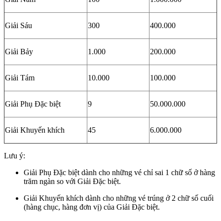
Giải Sáu
300
400.000
Giải Bảy
1.000
200.000
Giải Tám
10.000
100.000
Giải Phụ Đặc biệt
9
50.000.000
Giải Khuyến khích
45
6.000.000
Lưu ý:
Giải Phụ Đặc biệt dành cho những vé chỉ sai 1 chữ số ở hàng
trăm ngàn so với Giải Đặc biệt.
Giải Khuyến khích dành cho những vé trúng ở 2 chữ số cuối
(hàng chục, hàng đơn vị) của Giải Đặc biệt.