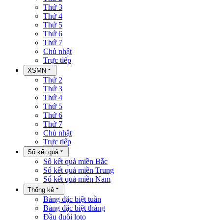
Thứ 3
Thứ 4
Thứ 5
Thứ 6
Thứ 7
Chủ nhật
Trực tiếp
XSMN
Thứ 2
Thứ 3
Thứ 4
Thứ 5
Thứ 6
Thứ 7
Chủ nhật
Trực tiếp
Sổ kết quả
Sổ kết quả miền Bắc
Sổ kết quả miền Trung
Sổ kết quả miền Nam
Thống kê
Bảng đặc biệt tuần
Bảng đặc biệt tháng
Đầu đuôi loto