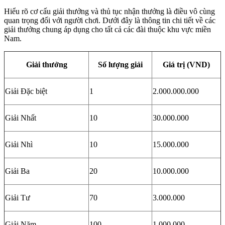
Hiểu rõ cơ cấu giải thưởng và thủ tục nhận thưởng là điều vô cùng
quan trọng đối với người chơi. Dưới đây là thông tin chi tiết về các
giải thưởng chung áp dụng cho tất cả các đài thuộc khu vực miền
Nam.
Giải thưởng
Số lượng giải
Giá trị (VND)
Giải Đặc biệt
1
2.000.000.000
Giải Nhất
10
30.000.000
Giải Nhì
10
15.000.000
Giải Ba
20
10.000.000
Giải Tư
70
3.000.000
Giải Năm
100
1.000.000