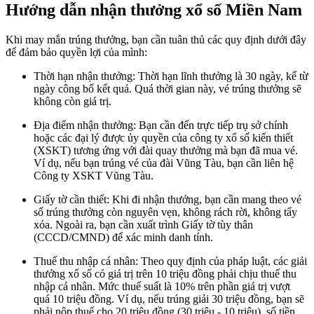
Hướng dẫn nhận thưởng xổ số Miền Nam
Khi may mắn trúng thưởng, bạn cần tuân thủ các quy định dưới đây
để đảm bảo quyền lợi của mình:
Thời hạn nhận thưởng: Thời hạn lĩnh thưởng là 30 ngày, kể từ
ngày công bố kết quả. Quá thời gian này, vé trúng thưởng sẽ
không còn giá trị.
Địa điểm nhận thưởng: Bạn cần đến trực tiếp trụ sở chính
hoặc các đại lý được ủy quyền của công ty xổ số kiến thiết
(XSKT) tương ứng với đài quay thưởng mà bạn đã mua vé.
Ví dụ, nếu bạn trúng vé của đài Vũng Tàu, bạn cần liên hệ
Công ty XSKT Vũng Tàu.
Giấy tờ cần thiết: Khi đi nhận thưởng, bạn cần mang theo vé
số trúng thưởng còn nguyên vẹn, không rách rời, không tẩy
xóa. Ngoài ra, bạn cần xuất trình Giấy tờ tùy thân
(CCCD/CMND) để xác minh danh tính.
Thuế thu nhập cá nhân: Theo quy định của pháp luật, các giải
thưởng xổ số có giá trị trên 10 triệu đồng phải chịu thuế thu
nhập cá nhân. Mức thuế suất là 10% trên phần giá trị vượt
quá 10 triệu đồng. Ví dụ, nếu trúng giải 30 triệu đồng, bạn sẽ
phải nộp thuế cho 20 triệu đồng (30 triệu - 10 triệu), số tiền