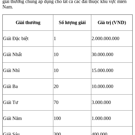
giải thưởng chung áp dụng cho tất cả các đài thuộc khu vực miền
Nam.
Giải thưởng
Số lượng giải
Giá trị (VND)
Giải Đặc biệt
1
2.000.000.000
Giải Nhất
10
30.000.000
Giải Nhì
10
15.000.000
Giải Ba
20
10.000.000
Giải Tư
70
3.000.000
Giải Năm
100
1.000.000
Giải Sáu
300
400.000