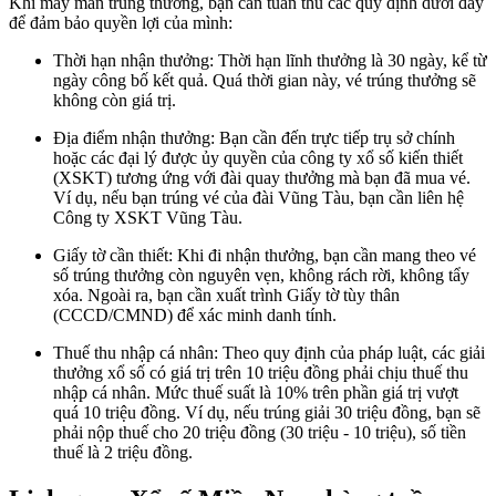
Khi may mắn trúng thưởng, bạn cần tuân thủ các quy định dưới đây
để đảm bảo quyền lợi của mình:
Thời hạn nhận thưởng: Thời hạn lĩnh thưởng là 30 ngày, kể từ
ngày công bố kết quả. Quá thời gian này, vé trúng thưởng sẽ
không còn giá trị.
Địa điểm nhận thưởng: Bạn cần đến trực tiếp trụ sở chính
hoặc các đại lý được ủy quyền của công ty xổ số kiến thiết
(XSKT) tương ứng với đài quay thưởng mà bạn đã mua vé.
Ví dụ, nếu bạn trúng vé của đài Vũng Tàu, bạn cần liên hệ
Công ty XSKT Vũng Tàu.
Giấy tờ cần thiết: Khi đi nhận thưởng, bạn cần mang theo vé
số trúng thưởng còn nguyên vẹn, không rách rời, không tẩy
xóa. Ngoài ra, bạn cần xuất trình Giấy tờ tùy thân
(CCCD/CMND) để xác minh danh tính.
Thuế thu nhập cá nhân: Theo quy định của pháp luật, các giải
thưởng xổ số có giá trị trên 10 triệu đồng phải chịu thuế thu
nhập cá nhân. Mức thuế suất là 10% trên phần giá trị vượt
quá 10 triệu đồng. Ví dụ, nếu trúng giải 30 triệu đồng, bạn sẽ
phải nộp thuế cho 20 triệu đồng (30 triệu - 10 triệu), số tiền
thuế là 2 triệu đồng.