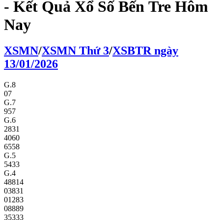
- Kết Quả Xổ Số Bến Tre Hôm
Nay
XS
MN
/
XS
MN
Thứ 3
/
XSBTR
ngày
13/01/2026
G.8
07
G.7
957
G.6
2831
4060
6558
G.5
5433
G.4
48814
03831
01283
08889
35333