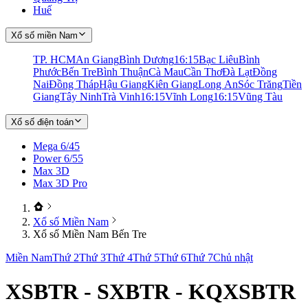
Huế
Xổ số miền Nam
TP. HCM
An Giang
Bình Dương
16:15
Bạc Liêu
Bình
Phước
Bến Tre
Bình Thuận
Cà Mau
Cần Thơ
Đà Lạt
Đồng
Nai
Đồng Tháp
Hậu Giang
Kiên Giang
Long An
Sóc Trăng
Tiền
Giang
Tây Ninh
Trà Vinh
16:15
Vĩnh Long
16:15
Vũng Tàu
Xổ số điện toán
Mega 6/45
Power 6/55
Max 3D
Max 3D Pro
Xổ số Miền Nam
Xổ số Miền Nam Bến Tre
Miền Nam
Thứ 2
Thứ 3
Thứ 4
Thứ 5
Thứ 6
Thứ 7
Chủ nhật
XSBTR - SXBTR - KQXSBTR