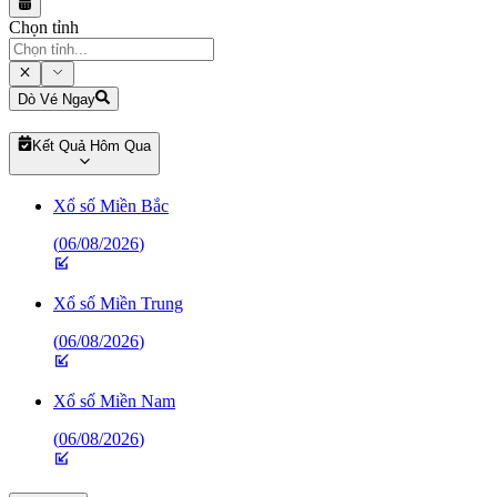
Chọn tỉnh
Dò Vé Ngay
Kết Quả Hôm Qua
Xổ số Miền Bắc
(
06/08/2026
)
Xổ số Miền Trung
(
06/08/2026
)
Xổ số Miền Nam
(
06/08/2026
)