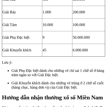
Giải Bảy
1.000
200.000
Giải Tám
10.000
100.000
Giải Phụ Đặc biệt
9
50.000.000
Giải Khuyến khích
45
6.000.000
Lưu ý:
Giải Phụ Đặc biệt dành cho những vé chỉ sai 1 chữ số ở hàng
trăm ngàn so với Giải Đặc biệt.
Giải Khuyến khích dành cho những vé trúng ở 2 chữ số cuối
(hàng chục, hàng đơn vị) của Giải Đặc biệt.
Hướng dẫn nhận thưởng xổ số Miền Nam