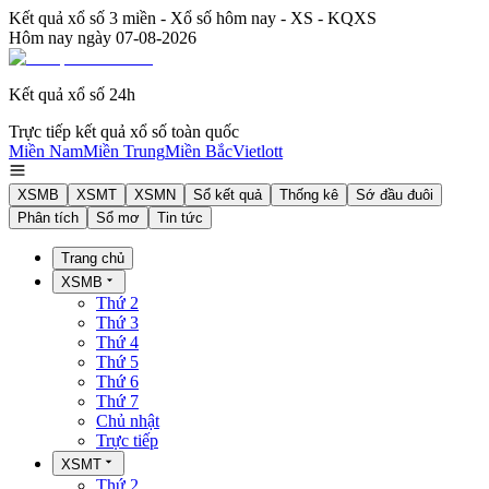
Kết quả xổ số 3 miền - Xổ số hôm nay - XS - KQXS
Hôm nay ngày
07-08-2026
Kết quả xổ số 24h
Trực tiếp kết quả xổ số toàn quốc
Miền Nam
Miền Trung
Miền Bắc
Vietlott
XSMB
XSMT
XSMN
Sổ kết quả
Thống kê
Sớ đầu đuôi
Phân tích
Sổ mơ
Tin tức
Trang chủ
XSMB
Thứ 2
Thứ 3
Thứ 4
Thứ 5
Thứ 6
Thứ 7
Chủ nhật
Trực tiếp
XSMT
Thứ 2