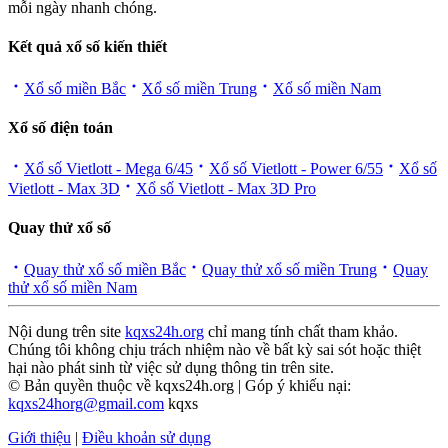
mỗi ngày nhanh chóng.
Kết quả xổ số kiến thiết
Xổ số miền Bắc
Xổ số miền Trung
Xổ số miền Nam
Xổ số điện toán
Xổ số Vietlott - Mega 6/45
Xổ số Vietlott - Power 6/55
Xổ số
Vietlott - Max 3D
Xổ số Vietlott - Max 3D Pro
Quay thử xổ số
Quay thử xổ số miền Bắc
Quay thử xổ số miền Trung
Quay
thử xổ số miền Nam
Nội dung trên site
kqxs24h.org
chỉ mang tính chất tham khảo.
Chúng tôi không chịu trách nhiệm nào về bất kỳ sai sót hoặc thiệt
hại nào phát sinh từ việc sử dụng thông tin trên site.
© Bản quyền thuộc về kqxs24h.org | Góp ý khiếu nại:
kqxs24horg@gmail.com
kqxs
Giới thiệu
|
Điều khoản sử dụng