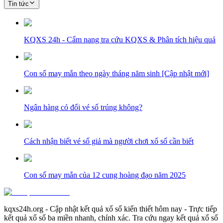
Tin tức
KQXS 24h - Cẩm nang tra cứu KQXS & Phân tích hiệu quả
Con số may mắn theo ngày tháng năm sinh [Cập nhật mới]
Ngân hàng có đổi vé số trúng không?
Cách nhận biết vé số giả mà người chơi xổ số cần biết
Con số may mắn của 12 cung hoàng đạo năm 2025
kqxs24h.org - Cập nhật kết quả xổ số kiến thiết hôm nay - Trực tiếp
kết quả xổ số ba miền nhanh, chính xác. Tra cứu ngay kết quả xổ số