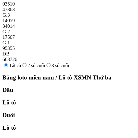
03510
47868
G.3
14059
34014
G.2
17567
G.1
95355
ĐB
668726
Tất cả
2 số cuối
3 số cuối
Bảng loto miền nam
/
Lô tô XSMN
Thứ ba
Đầu
Lô tô
Đuôi
Lô tô