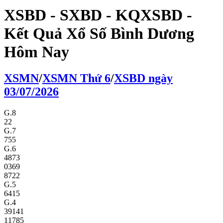
XSBD - SXBD - KQXSBD -
Kết Quả Xổ Số Bình Dương
Hôm Nay
XS
MN
/
XS
MN
Thứ 6
/
XSBD
ngày
03/07/2026
G.8
22
G.7
755
G.6
4873
0369
8722
G.5
6415
G.4
39141
11785