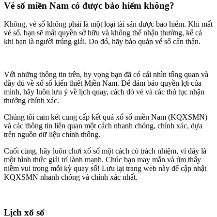
Vé số miền Nam có được bảo hiểm không?
Không, vé số không phải là một loại tài sản được bảo hiểm. Khi mất
vé số, bạn sẽ mất quyền sở hữu và không thể nhận thưởng, kể cả
khi bạn là người trúng giải. Do đó, hãy bảo quản vé số cẩn thận.
Với những thông tin trên, hy vọng bạn đã có cái nhìn tổng quan và
đầy đủ về xổ số kiến thiết Miền Nam. Để đảm bảo quyền lợi của
mình, hãy luôn lưu ý về lịch quay, cách dò vé và các thủ tục nhận
thưởng chính xác.
Chúng tôi cam kết cung cấp kết quả xổ số miền Nam (KQXSMN)
và các thông tin liên quan một cách nhanh chóng, chính xác, dựa
trên nguồn dữ liệu chính thống.
Cuối cùng, hãy luôn chơi xổ số một cách có trách nhiệm, vì đây là
một hình thức giải trí lành mạnh. Chúc bạn may mắn và tìm thấy
niềm vui trong mỗi kỳ quay số! Lưu lại trang web này để cập nhật
KQXSMN nhanh chóng và chính xác nhất.
Lịch xổ số