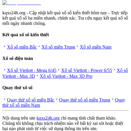
kqxs24h.org - Cập nhật kết quả xổ số kiến thiết hôm nay - Trực tiếp
kết quả xổ số ba miền nhanh, chính xác. Tra cứu ngay kết quả xổ số
mỗi ngày nhanh chóng.
Kết quả xổ số kiến thiết
Xổ số miền Bắc
Xổ số miền Trung
Xổ số miền Nam
Xổ số điện toán
Xổ số Vietlott - Mega 6/45
Xổ số Vietlott - Power 6/55
Xổ số
Vietlott - Max 3D
Xổ số Vietlott - Max 3D Pro
Quay thử xổ số
Quay thử xổ số miền Bắc
Quay thử xổ số miền Trung
Quay
thử xổ số miền Nam
Nội dung trên site
kqxs24h.org
chỉ mang tính chất tham khảo.
Chúng tôi không chịu trách nhiệm nào về bất kỳ sai sót hoặc thiệt
hại nào phát sinh từ việc sử dụng thông tin trên site.