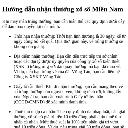
Hướng dẫn nhận thưởng xổ số Miền Nam
Khi may mắn trúng thưởng, bạn cần tuân thủ các quy định dưới đây
để đảm bảo quyền lợi của mình:
Thời hạn nhận thưởng: Thời hạn lĩnh thưởng là 30 ngày, kể từ
ngày công bố kết quả. Quá thời gian này, vé trúng thưởng sẽ
không còn giá trị.
Địa điểm nhận thưởng: Bạn cần đến trực tiếp trụ sở chính
hoặc các đại lý được ủy quyền của công ty xổ số kiến thiết
(XSKT) tương ứng với đài quay thưởng mà bạn đã mua vé.
Ví dụ, nếu bạn trúng vé của đài Vũng Tàu, bạn cần liên hệ
Công ty XSKT Vũng Tàu.
Giấy tờ cần thiết: Khi đi nhận thưởng, bạn cần mang theo vé
số trúng thưởng còn nguyên vẹn, không rách rời, không tẩy
xóa. Ngoài ra, bạn cần xuất trình Giấy tờ tùy thân
(CCCD/CMND) để xác minh danh tính.
Thuế thu nhập cá nhân: Theo quy định của pháp luật, các giải
thưởng xổ số có giá trị trên 10 triệu đồng phải chịu thuế thu
nhập cá nhân. Mức thuế suất là 10% trên phần giá trị vượt
quá 10 triệu đồng. Ví dụ, nếu trúng giải 30 triệu đồng, bạn sẽ