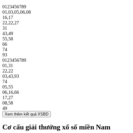
0
1
2
3
4
5
6
7
8
9
01
,
03
,
05
,
06
,
08
16
,
17
22
,
22
,
27
31
43
,
49
55
,
58
66
74
93
0
1
2
3
4
5
6
7
8
9
01
,
31
22
,
22
03
,
43
,
93
74
05
,
55
06
,
16
,
66
17
,
27
08
,
58
49
Xem thêm kết quả XSBD
Cơ cấu giải thưởng xổ số miền Nam