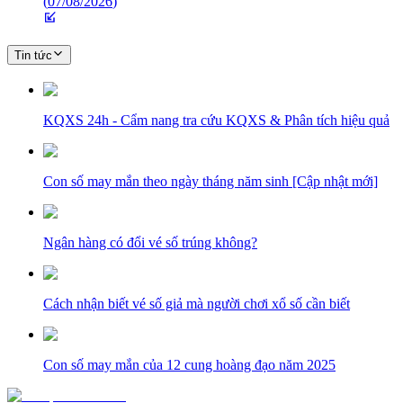
(
07/08/2026
)
Tin tức
KQXS 24h - Cẩm nang tra cứu KQXS & Phân tích hiệu quả
Con số may mắn theo ngày tháng năm sinh [Cập nhật mới]
Ngân hàng có đổi vé số trúng không?
Cách nhận biết vé số giả mà người chơi xổ số cần biết
Con số may mắn của 12 cung hoàng đạo năm 2025