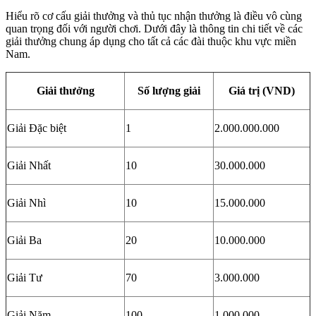
Hiểu rõ cơ cấu giải thưởng và thủ tục nhận thưởng là điều vô cùng
quan trọng đối với người chơi. Dưới đây là thông tin chi tiết về các
giải thưởng chung áp dụng cho tất cả các đài thuộc khu vực miền
Nam.
Giải thưởng
Số lượng giải
Giá trị (VND)
Giải Đặc biệt
1
2.000.000.000
Giải Nhất
10
30.000.000
Giải Nhì
10
15.000.000
Giải Ba
20
10.000.000
Giải Tư
70
3.000.000
Giải Năm
100
1.000.000