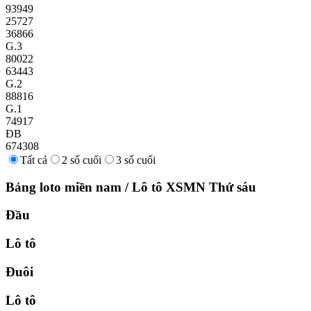
93949
25727
36866
G.3
80022
63443
G.2
88816
G.1
74917
ĐB
674308
Tất cả
2 số cuối
3 số cuối
Bảng loto miền nam
/
Lô tô XSMN
Thứ sáu
Đầu
Lô tô
Đuôi
Lô tô