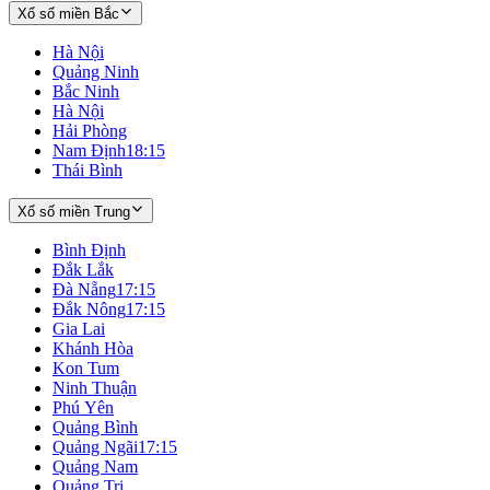
Xổ số miền Bắc
Hà Nội
Quảng Ninh
Bắc Ninh
Hà Nội
Hải Phòng
Nam Định
18:15
Thái Bình
Xổ số miền Trung
Bình Định
Đắk Lắk
Đà Nẵng
17:15
Đắk Nông
17:15
Gia Lai
Khánh Hòa
Kon Tum
Ninh Thuận
Phú Yên
Quảng Bình
Quảng Ngãi
17:15
Quảng Nam
Quảng Trị