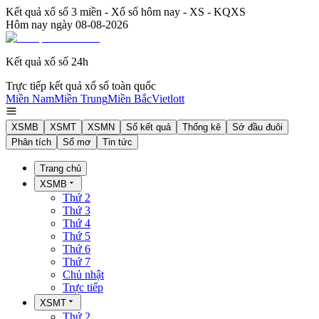
Kết quả xổ số 3 miền - Xổ số hôm nay - XS - KQXS
Hôm nay ngày
08-08-2026
Kết quả xổ số 24h
Trực tiếp kết quả xổ số toàn quốc
Miền Nam
Miền Trung
Miền Bắc
Vietlott
XSMB
XSMT
XSMN
Sổ kết quả
Thống kê
Sớ đầu đuôi
Phân tích
Sổ mơ
Tin tức
Trang chủ
XSMB
Thứ 2
Thứ 3
Thứ 4
Thứ 5
Thứ 6
Thứ 7
Chủ nhật
Trực tiếp
XSMT
Thứ 2