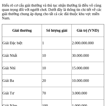
Hiểu rõ cơ cấu giải thưởng và thủ tục nhận thưởng là điều vô cùng
quan trọng đối với người chơi. Dưới đây là thông tin chi tiết về các
giải thưởng chung áp dụng cho tất cả các đài thuộc khu vực miền
Nam.
Giải thưởng
Số lượng giải
Giá trị (VND)
Giải Đặc biệt
1
2.000.000.000
Giải Nhất
10
30.000.000
Giải Nhì
10
15.000.000
Giải Ba
20
10.000.000
Giải Tư
70
3.000.000
Giải Năm
100
1.000.000