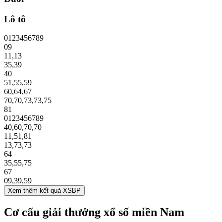
Lô tô
0
1
2
3
4
5
6
7
8
9
09
11
,
13
35
,
39
40
51
,
55
,
59
60
,
64
,
67
70
,
70
,
73
,
73
,
75
81
0
1
2
3
4
5
6
7
8
9
40
,
60
,
70
,
70
11
,
51
,
81
13
,
73
,
73
64
35
,
55
,
75
67
09
,
39
,
59
Xem thêm kết quả XSBP
Cơ cấu giải thưởng xổ số miền Nam