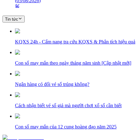
(
05/08/2026
)
Tin tức
KQXS 24h - Cẩm nang tra cứu KQXS & Phân tích hiệu quả
Con số may mắn theo ngày tháng năm sinh [Cập nhật mới]
Ngân hàng có đổi vé số trúng không?
Cách nhận biết vé số giả mà người chơi xổ số cần biết
Con số may mắn của 12 cung hoàng đạo năm 2025