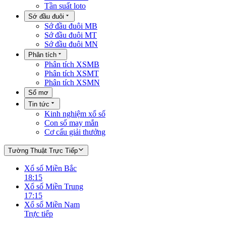
Tần suất loto
Sớ đầu đuôi
Sớ đầu đuôi MB
Sớ đầu đuôi MT
Sớ đầu đuôi MN
Phân tích
Phân tích XSMB
Phân tích XSMT
Phân tích XSMN
Sổ mơ
Tin tức
Kinh nghiệm xổ số
Con số may mắn
Cơ cấu giải thưởng
Tường Thuật Trực Tiếp
Xổ số Miền Bắc
18:15
Xổ số Miền Trung
17:15
Xổ số Miền Nam
Trực tiếp