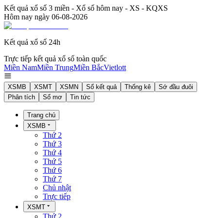
Kết quả xổ số 3 miền - Xổ số hôm nay - XS - KQXS
Hôm nay ngày
06-08-2026
Kết quả xổ số 24h
Trực tiếp kết quả xổ số toàn quốc
Miền Nam
Miền Trung
Miền Bắc
Vietlott
XSMB
XSMT
XSMN
Sổ kết quả
Thống kê
Sớ đầu đuôi
Phân tích
Sổ mơ
Tin tức
Trang chủ
XSMB
Thứ 2
Thứ 3
Thứ 4
Thứ 5
Thứ 6
Thứ 7
Chủ nhật
Trực tiếp
XSMT
Thứ 2