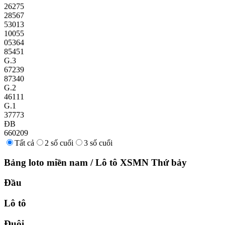
26275
28567
53013
10055
05364
85451
G.3
67239
87340
G.2
46111
G.1
37773
ĐB
660209
Tất cả
2 số cuối
3 số cuối
Bảng loto miền nam
/
Lô tô XSMN
Thứ bảy
Đầu
Lô tô
Đuôi