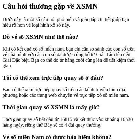
Câu hỏi thường gặp về XSMN
Dưới đây là một số câu hỏi phổ biến và giải đáp chi tiết giúp bạn
hiểu rõ hơn về loại hình xổ số này.
Dò vé số XSMN như thế nào?
Khi có kết quả xổ số miền nam, bạn chỉ cần so sánh các con số trên
vé của mình với các con số đã được công bố từ Giải Tám lên đến
Giải Đặc biệt. Bạn có thể dò từ hàng cuối cùng lên để tiết kiệm thời
gian.
Tôi có thể xem trực tiếp quay số ở đâu?
Bạn có thể xem trực tiếp quay số trên các kênh truyền hình địa
phương hoặc các trang web chuyên về trực tiếp xổ số miền nam.
Thời gian quay số XSMN là mấy giờ?
Thời gian quay số bắt đầu từ 16h15 và kết thúc vào khoảng 16h30
hàng ngày, riêng thứ Bảy sẽ có 4 đài quay thưởng.
Vé số miền Nam có được bảo hiểm không?