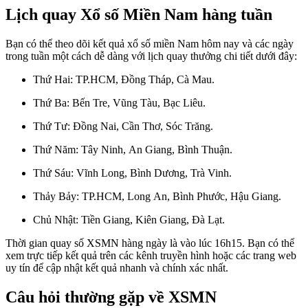
Lịch quay Xổ số Miền Nam hàng tuần
Bạn có thể theo dõi kết quả xổ số miền Nam hôm nay và các ngày
trong tuần một cách dễ dàng với lịch quay thưởng chi tiết dưới đây:
Thứ Hai: TP.HCM, Đồng Tháp, Cà Mau.
Thứ Ba: Bến Tre, Vũng Tàu, Bạc Liêu.
Thứ Tư: Đồng Nai, Cần Thơ, Sóc Trăng.
Thứ Năm: Tây Ninh, An Giang, Bình Thuận.
Thứ Sáu: Vĩnh Long, Bình Dương, Trà Vinh.
Thảy Bảy: TP.HCM, Long An, Bình Phước, Hậu Giang.
Chủ Nhật: Tiền Giang, Kiên Giang, Đà Lạt.
Thời gian quay số XSMN hàng ngày là vào lúc 16h15. Bạn có thể
xem trực tiếp kết quả trên các kênh truyền hình hoặc các trang web
uy tín để cập nhật kết quả nhanh và chính xác nhất.
Câu hỏi thường gặp về XSMN