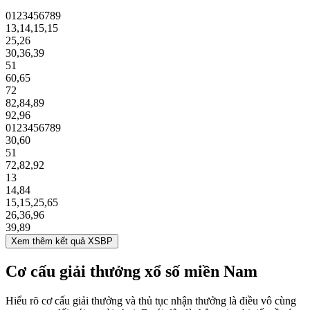
0
1
2
3
4
5
6
7
8
9
13
,
14
,
15
,
15
25
,
26
30
,
36
,
39
51
60
,
65
72
82
,
84
,
89
92
,
96
0
1
2
3
4
5
6
7
8
9
30
,
60
51
72
,
82
,
92
13
14
,
84
15
,
15
,
25
,
65
26
,
36
,
96
39
,
89
Xem thêm kết quả XSBP
Cơ cấu giải thưởng xổ số miền Nam
Hiểu rõ cơ cấu giải thưởng và thủ tục nhận thưởng là điều vô cùng