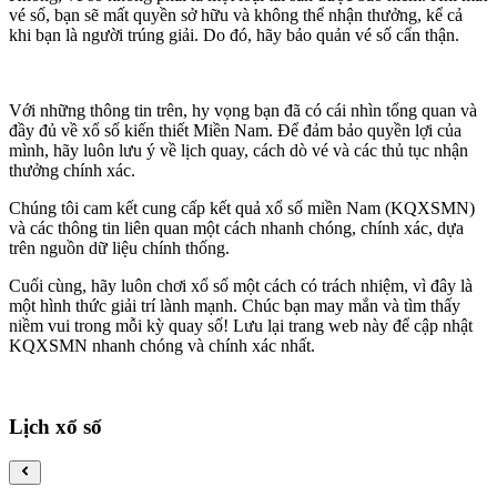
vé số, bạn sẽ mất quyền sở hữu và không thể nhận thưởng, kể cả
khi bạn là người trúng giải. Do đó, hãy bảo quản vé số cẩn thận.
Với những thông tin trên, hy vọng bạn đã có cái nhìn tổng quan và
đầy đủ về xổ số kiến thiết Miền Nam. Để đảm bảo quyền lợi của
mình, hãy luôn lưu ý về lịch quay, cách dò vé và các thủ tục nhận
thưởng chính xác.
Chúng tôi cam kết cung cấp kết quả xổ số miền Nam (KQXSMN)
và các thông tin liên quan một cách nhanh chóng, chính xác, dựa
trên nguồn dữ liệu chính thống.
Cuối cùng, hãy luôn chơi xổ số một cách có trách nhiệm, vì đây là
một hình thức giải trí lành mạnh. Chúc bạn may mắn và tìm thấy
niềm vui trong mỗi kỳ quay số! Lưu lại trang web này để cập nhật
KQXSMN nhanh chóng và chính xác nhất.
Lịch xổ số