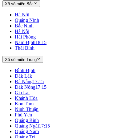
Xổ số miền Bắc
Hà Nội
Quảng Ninh
Bắc Ninh
Hà Nội
Hải Phòng
Nam Định
18:15
Thái Bình
Xổ số miền Trung
Bình Định
Đắk Lắk
Đà Nẵng
17:15
Đắk Nông
17:15
Gia Lai
Khánh Hòa
Kon Tum
Ninh Thuận
Phú Yên
Quảng Bình
Quảng Ngãi
17:15
Quảng Nam
Quảng Trị