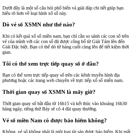
Dưới đây là một số câu hỏi phổ biến và giải đáp chi tiết giúp bạn
hiểu rõ hơn về loại hình xổ số này.
Dò vé số XSMN như thế nào?
Khi có kết quả xổ số miền nam, bạn chỉ cần so sánh các con số trên
vé của mình với các con số đã được công bố từ Giải Tám lên đến
Giải Đặc biệt. Bạn có thể dò từ hàng cuối cùng lên để tiết kiệm thời
gian.
Tôi có thể xem trực tiếp quay số ở đâu?
Bạn có thể xem trực tiếp quay số trên các kênh truyền hình địa
phương hoặc các trang web chuyên về trực tiếp xổ số miền nam.
Thời gian quay số XSMN là mấy giờ?
Thời gian quay số bắt đầu từ 16h15 và kết thúc vào khoảng 16h30
hàng ngày, riêng thứ Bảy sẽ có 4 đài quay thưởng.
Vé số miền Nam có được bảo hiểm không?
Không, vé số không phải là một loại tài sản được bảo hiểm. Khi mất