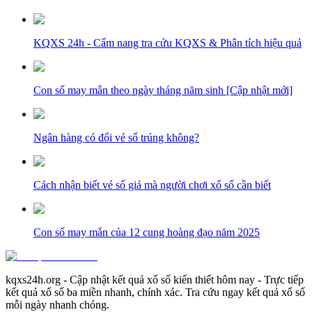
KQXS 24h - Cẩm nang tra cứu KQXS & Phân tích hiệu quả
Con số may mắn theo ngày tháng năm sinh [Cập nhật mới]
Ngân hàng có đổi vé số trúng không?
Cách nhận biết vé số giả mà người chơi xổ số cần biết
Con số may mắn của 12 cung hoàng đạo năm 2025
kqxs24h.org - Cập nhật kết quả xổ số kiến thiết hôm nay - Trực tiếp
kết quả xổ số ba miền nhanh, chính xác. Tra cứu ngay kết quả xổ số
mỗi ngày nhanh chóng.