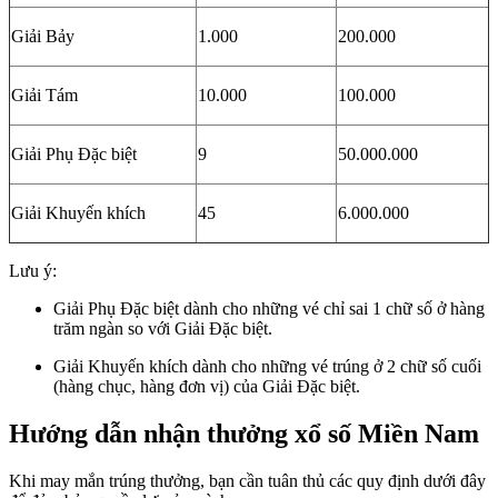
Giải Bảy
1.000
200.000
Giải Tám
10.000
100.000
Giải Phụ Đặc biệt
9
50.000.000
Giải Khuyến khích
45
6.000.000
Lưu ý:
Giải Phụ Đặc biệt dành cho những vé chỉ sai 1 chữ số ở hàng
trăm ngàn so với Giải Đặc biệt.
Giải Khuyến khích dành cho những vé trúng ở 2 chữ số cuối
(hàng chục, hàng đơn vị) của Giải Đặc biệt.
Hướng dẫn nhận thưởng xổ số Miền Nam
Khi may mắn trúng thưởng, bạn cần tuân thủ các quy định dưới đây