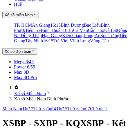
Huế
Xổ số miền Nam
TP. HCM
An Giang
16:15
Bình Dương
Bạc Liêu
Bình
Phước
Bến Tre
Bình Thuận
16:15
Cà Mau
Cần Thơ
Đà Lạt
Đồng
Nai
Đồng Tháp
Hậu Giang
Kiên Giang
Long An
Sóc Trăng
Tiền
Giang
Tây Ninh
16:15
Trà Vinh
Vĩnh Long
Vũng Tàu
Xổ số điện toán
Mega 6/45
Power 6/55
Max 3D
Max 3D Pro
Xổ số Miền Nam
Xổ số Miền Nam Bình Phước
Miền Nam
Thứ 2
Thứ 3
Thứ 4
Thứ 5
Thứ 6
Thứ 7
Chủ nhật
XSBP - SXBP - KQXSBP - Kết