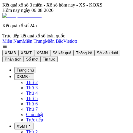
Kết quả xổ số 3 miền - Xổ số hôm nay - XS - KQXS
Hôm nay ngày
06-08-2026
Kết quả xổ số 24h
Trực tiếp kết quả xổ số toàn quốc
Miền Nam
Miền Trung
Miền Bắc
Vietlott
XSMB
XSMT
XSMN
Sổ kết quả
Thống kê
Sớ đầu đuôi
Phân tích
Sổ mơ
Tin tức
Trang chủ
XSMB
Thứ 2
Thứ 3
Thứ 4
Thứ 5
Thứ 6
Thứ 7
Chủ nhật
Trực tiếp
XSMT
Thứ 2