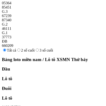
05364
85451
G.3
67239
87340
G.2
46111
G.1
37773
ĐB
660209
Tất cả
2 số cuối
3 số cuối
Bảng loto miền nam
/
Lô tô XSMN
Thứ bảy
Đầu
Lô tô
Đuôi
Lô tô