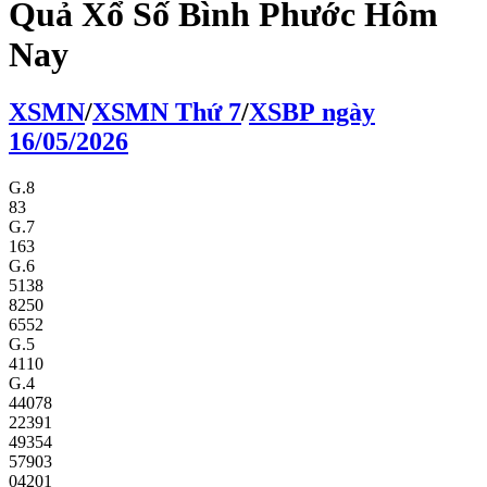
Quả Xổ Số Bình Phước Hôm
Nay
XS
MN
/
XS
MN
Thứ 7
/
XSBP
ngày
16/05/2026
G.8
83
G.7
163
G.6
5138
8250
6552
G.5
4110
G.4
44078
22391
49354
57903
04201