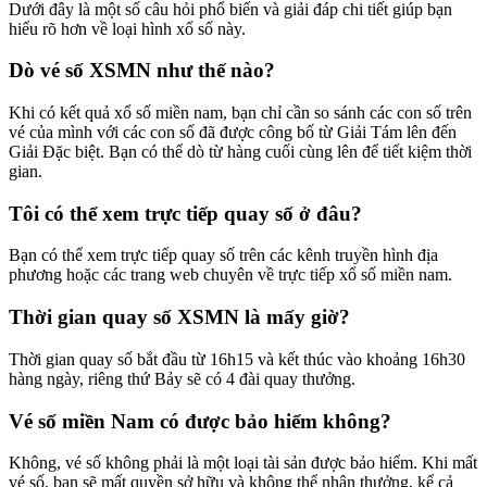
Dưới đây là một số câu hỏi phổ biến và giải đáp chi tiết giúp bạn
hiểu rõ hơn về loại hình xổ số này.
Dò vé số XSMN như thế nào?
Khi có kết quả xổ số miền nam, bạn chỉ cần so sánh các con số trên
vé của mình với các con số đã được công bố từ Giải Tám lên đến
Giải Đặc biệt. Bạn có thể dò từ hàng cuối cùng lên để tiết kiệm thời
gian.
Tôi có thể xem trực tiếp quay số ở đâu?
Bạn có thể xem trực tiếp quay số trên các kênh truyền hình địa
phương hoặc các trang web chuyên về trực tiếp xổ số miền nam.
Thời gian quay số XSMN là mấy giờ?
Thời gian quay số bắt đầu từ 16h15 và kết thúc vào khoảng 16h30
hàng ngày, riêng thứ Bảy sẽ có 4 đài quay thưởng.
Vé số miền Nam có được bảo hiểm không?
Không, vé số không phải là một loại tài sản được bảo hiểm. Khi mất
vé số, bạn sẽ mất quyền sở hữu và không thể nhận thưởng, kể cả