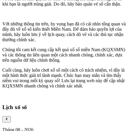
khi bạn là người trúng giải. Do đó, hãy bảo quản vé số cẩn thận.
Với những thông tin trên, hy vọng bạn đã có cái nhìn tổng quan và
đầy đủ về xổ số kiến thiết Miền Nam. Để đảm bảo quyền lợi của
mình, hãy luôn lưu ý về lịch quay, cách dò vé và các thủ tục nhận
thưởng chính xác.
Chúng tôi cam kết cung cấp kết quả xổ số miền Nam (KQXSMN)
và các thông tin liên quan một cách nhanh chóng, chính xác, dựa
trên nguồn dữ liệu chính thống.
Cuối cùng, hãy luôn chơi xổ số một cách có trách nhiệm, vì đây là
một hình thức giải trí lành mạnh. Chúc bạn may mắn và tìm thấy
niềm vui trong mỗi kỳ quay số! Lưu lại trang web này để cập nhật
KQXSMN nhanh chóng và chính xác nhất.
Lịch xổ số
Tháng 08
-
2026