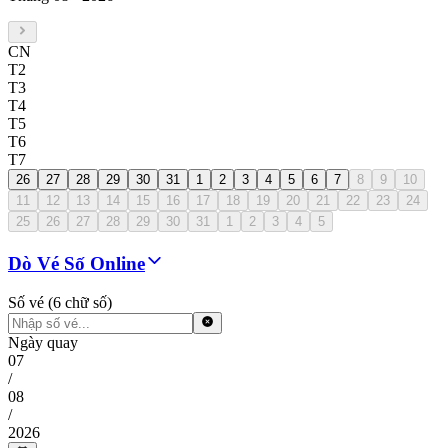
CN
T2
T3
T4
T5
T6
T7
26
27
28
29
30
31
1
2
3
4
5
6
7
8
9
10
11
12
13
14
15
16
17
18
19
20
21
22
23
24
25
26
27
28
29
30
31
1
2
3
4
5
Dò Vé Số Online
Số vé (6 chữ số)
Ngày quay
07
/
08
/
2026