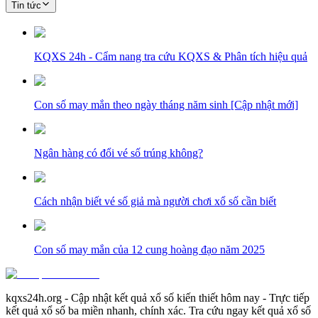
Tin tức
KQXS 24h - Cẩm nang tra cứu KQXS & Phân tích hiệu quả
Con số may mắn theo ngày tháng năm sinh [Cập nhật mới]
Ngân hàng có đổi vé số trúng không?
Cách nhận biết vé số giả mà người chơi xổ số cần biết
Con số may mắn của 12 cung hoàng đạo năm 2025
kqxs24h.org - Cập nhật kết quả xổ số kiến thiết hôm nay - Trực tiếp
kết quả xổ số ba miền nhanh, chính xác. Tra cứu ngay kết quả xổ số