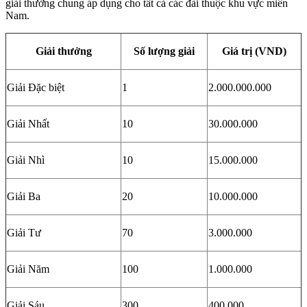
giải thưởng chung áp dụng cho tất cả các đài thuộc khu vực miền
Nam.
Giải thưởng
Số lượng giải
Giá trị (VND)
Giải Đặc biệt
1
2.000.000.000
Giải Nhất
10
30.000.000
Giải Nhì
10
15.000.000
Giải Ba
20
10.000.000
Giải Tư
70
3.000.000
Giải Năm
100
1.000.000
Giải Sáu
300
400.000