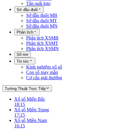
Tần suất loto
Sớ đầu đuôi
Sớ đầu đuôi MB
Sớ đầu đuôi MT
Sớ đầu đuôi MN
Phân tích
Phân tích XSMB
Phân tích XSMT
Phân tích XSMN
Sổ mơ
Tin tức
Kinh nghiệm xổ số
Con số may mắn
Cơ cấu giải thưởng
Tường Thuật Trực Tiếp
Xổ số Miền Bắc
18:15
Xổ số Miền Trung
17:15
Xổ số Miền Nam
16:15