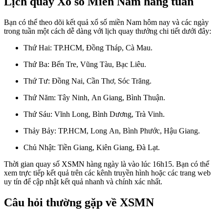
Lịch quay Xổ số Miền Nam hàng tuần
Bạn có thể theo dõi kết quả xổ số miền Nam hôm nay và các ngày
trong tuần một cách dễ dàng với lịch quay thưởng chi tiết dưới đây:
Thứ Hai: TP.HCM, Đồng Tháp, Cà Mau.
Thứ Ba: Bến Tre, Vũng Tàu, Bạc Liêu.
Thứ Tư: Đồng Nai, Cần Thơ, Sóc Trăng.
Thứ Năm: Tây Ninh, An Giang, Bình Thuận.
Thứ Sáu: Vĩnh Long, Bình Dương, Trà Vinh.
Thảy Bảy: TP.HCM, Long An, Bình Phước, Hậu Giang.
Chủ Nhật: Tiền Giang, Kiên Giang, Đà Lạt.
Thời gian quay số XSMN hàng ngày là vào lúc 16h15. Bạn có thể
xem trực tiếp kết quả trên các kênh truyền hình hoặc các trang web
uy tín để cập nhật kết quả nhanh và chính xác nhất.
Câu hỏi thường gặp về XSMN