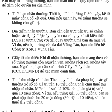
Khi may mắn trúng thưởng, bạn cần tuân thủ các quy định dưới đây
để đảm bảo quyền lợi của mình:
Thời hạn nhận thưởng: Thời hạn lĩnh thưởng là 30 ngày, kể từ
ngày công bố kết quả. Quá thời gian này, vé trúng thưởng sẽ
không còn giá trị.
Địa điểm nhận thưởng: Bạn cần đến trực tiếp trụ sở chính
hoặc các đại lý được ủy quyền của công ty xổ số kiến thiết
(XSKT) tương ứng với đài quay thưởng mà bạn đã mua vé.
Ví dụ, nếu bạn trúng vé của đài Vũng Tàu, bạn cần liên hệ
Công ty XSKT Vũng Tàu.
Giấy tờ cần thiết: Khi đi nhận thưởng, bạn cần mang theo vé
số trúng thưởng còn nguyên vẹn, không rách rời, không tẩy
xóa. Ngoài ra, bạn cần xuất trình Giấy tờ tùy thân
(CCCD/CMND) để xác minh danh tính.
Thuế thu nhập cá nhân: Theo quy định của pháp luật, các giải
thưởng xổ số có giá trị trên 10 triệu đồng phải chịu thuế thu
nhập cá nhân. Mức thuế suất là 10% trên phần giá trị vượt
quá 10 triệu đồng. Ví dụ, nếu trúng giải 30 triệu đồng, bạn sẽ
phải nộp thuế cho 20 triệu đồng (30 triệu - 10 triệu), số tiền
thuế là 2 triệu đồng.