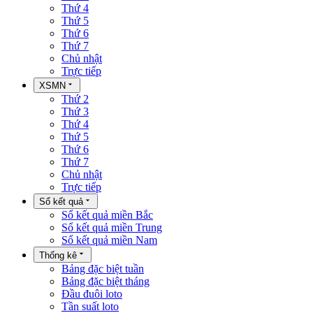
Thứ 4
Thứ 5
Thứ 6
Thứ 7
Chủ nhật
Trực tiếp
XSMN
Thứ 2
Thứ 3
Thứ 4
Thứ 5
Thứ 6
Thứ 7
Chủ nhật
Trực tiếp
Sổ kết quả
Sổ kết quả miền Bắc
Sổ kết quả miền Trung
Sổ kết quả miền Nam
Thống kê
Bảng đặc biệt tuần
Bảng đặc biệt tháng
Đầu đuôi loto
Tần suất loto