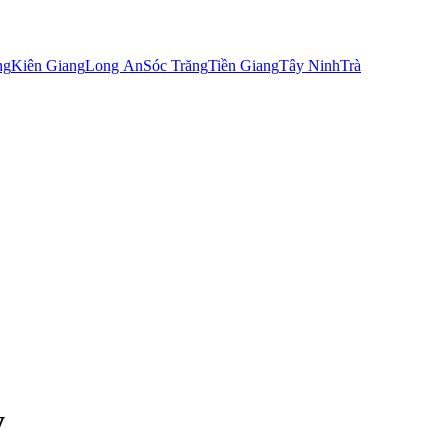
ng
Kiên Giang
Long An
Sóc Trăng
Tiền Giang
Tây Ninh
Trà
y