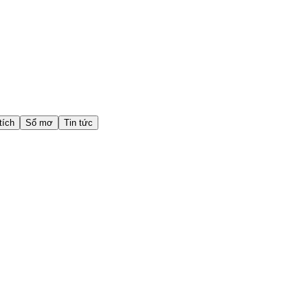
tích
Sổ mơ
Tin tức