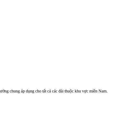
i thưởng chung áp dụng cho tất cả các đài thuộc khu vực miền Nam.