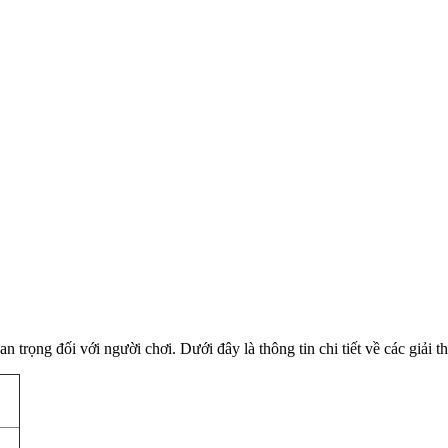
an trọng đối với người chơi. Dưới đây là thông tin chi tiết về các giả