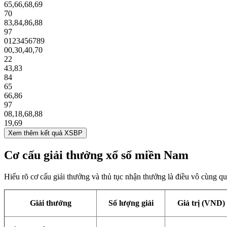
65
,
66
,
68
,
69
70
83
,
84
,
86
,
88
97
0
1
2
3
4
5
6
7
8
9
00
,
30
,
40
,
70
22
43
,
83
84
65
66
,
86
97
08
,
18
,
68
,
88
19
,
69
Xem thêm kết quả XSBP
Cơ cấu giải thưởng xổ số miền Nam
Hiểu rõ cơ cấu giải thưởng và thủ tục nhận thưởng là điều vô cùng qu
Giải thưởng
Số lượng giải
Giá trị (VND)