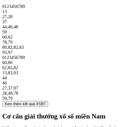
0
1
2
3
4
5
6
7
8
9
13
27
,
28
37
44
,
46
,
48
59
60
,
62
78
,
79
80
,
82
,
82
,
83
93
,
97
0
1
2
3
4
5
6
7
8
9
60
,
80
62
,
82
,
82
13
,
83
,
93
44
46
27
,
37
,
97
28
,
48
,
78
59
,
79
Xem thêm kết quả XSBT
Cơ cấu giải thưởng xổ số miền Nam