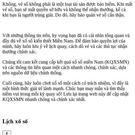
Không, vé số không phải là một loại tài sản được bảo hiểm. Khi mất
vé số, bạn sẽ mất quyền sở hữu và không thể nhận thưởng, kể cả
khi bạn là người trúng giải. Do đó, hãy bảo quản vé số cẩn thận.
Với những thông tin trên, hy vọng bạn đã có cái nhìn tổng quan và
đầy đủ về xổ số kiến thiết Miền Nam. Để đảm bảo quyền lợi của
mình, hãy luôn lưu ý về lịch quay, cách dò vé và các thủ tục nhận
thưởng chính xác.
Chúng tôi cam kết cung cấp kết quả xổ số miền Nam (KQXSMN)
và các thông tin liên quan một cách nhanh chóng, chính xác, dựa
trên nguồn dữ liệu chính thống.
Cuối cùng, hãy luôn chơi xổ số một cách có trách nhiệm, vì đây là
một hình thức giải trí lành mạnh. Chúc bạn may mắn và tìm thấy
niềm vui trong mỗi kỳ quay số! Lưu lại trang web này để cập nhật
KQXSMN nhanh chóng và chính xác nhất.
Lịch xổ số