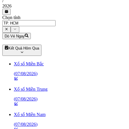
/
2026
Chọn tỉnh
Dò Vé Ngay
Kết Quả Hôm Qua
Xổ số Miền Bắc
(
07/08/2026
)
Xổ số Miền Trung
(
07/08/2026
)
Xổ số Miền Nam
(
07/08/2026
)