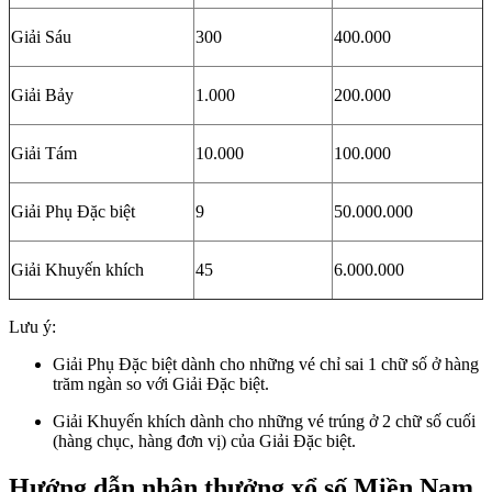
Giải Sáu
300
400.000
Giải Bảy
1.000
200.000
Giải Tám
10.000
100.000
Giải Phụ Đặc biệt
9
50.000.000
Giải Khuyến khích
45
6.000.000
Lưu ý:
Giải Phụ Đặc biệt dành cho những vé chỉ sai 1 chữ số ở hàng
trăm ngàn so với Giải Đặc biệt.
Giải Khuyến khích dành cho những vé trúng ở 2 chữ số cuối
(hàng chục, hàng đơn vị) của Giải Đặc biệt.
Hướng dẫn nhận thưởng xổ số Miền Nam