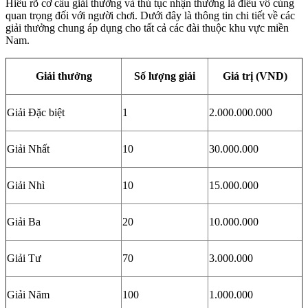
Hiểu rõ cơ cấu giải thưởng và thủ tục nhận thưởng là điều vô cùng
quan trọng đối với người chơi. Dưới đây là thông tin chi tiết về các
giải thưởng chung áp dụng cho tất cả các đài thuộc khu vực miền
Nam.
Giải thưởng
Số lượng giải
Giá trị (VND)
Giải Đặc biệt
1
2.000.000.000
Giải Nhất
10
30.000.000
Giải Nhì
10
15.000.000
Giải Ba
20
10.000.000
Giải Tư
70
3.000.000
Giải Năm
100
1.000.000