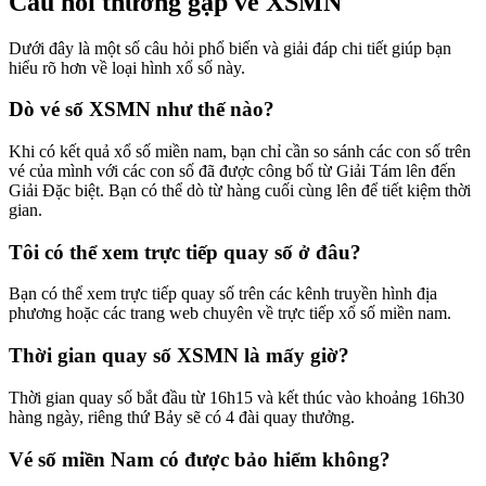
Câu hỏi thường gặp về XSMN
Dưới đây là một số câu hỏi phổ biến và giải đáp chi tiết giúp bạn
hiểu rõ hơn về loại hình xổ số này.
Dò vé số XSMN như thế nào?
Khi có kết quả xổ số miền nam, bạn chỉ cần so sánh các con số trên
vé của mình với các con số đã được công bố từ Giải Tám lên đến
Giải Đặc biệt. Bạn có thể dò từ hàng cuối cùng lên để tiết kiệm thời
gian.
Tôi có thể xem trực tiếp quay số ở đâu?
Bạn có thể xem trực tiếp quay số trên các kênh truyền hình địa
phương hoặc các trang web chuyên về trực tiếp xổ số miền nam.
Thời gian quay số XSMN là mấy giờ?
Thời gian quay số bắt đầu từ 16h15 và kết thúc vào khoảng 16h30
hàng ngày, riêng thứ Bảy sẽ có 4 đài quay thưởng.
Vé số miền Nam có được bảo hiểm không?