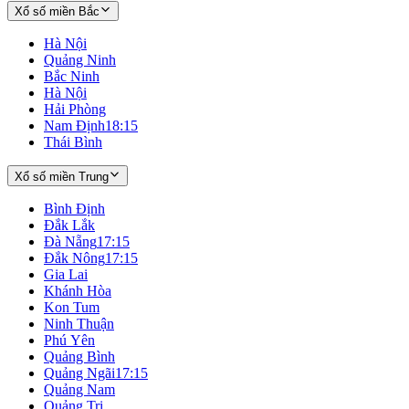
Xổ số miền Bắc
Hà Nội
Quảng Ninh
Bắc Ninh
Hà Nội
Hải Phòng
Nam Định
18:15
Thái Bình
Xổ số miền Trung
Bình Định
Đắk Lắk
Đà Nẵng
17:15
Đắk Nông
17:15
Gia Lai
Khánh Hòa
Kon Tum
Ninh Thuận
Phú Yên
Quảng Bình
Quảng Ngãi
17:15
Quảng Nam
Quảng Trị