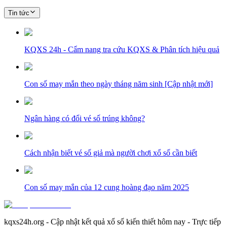
Tin tức
KQXS 24h - Cẩm nang tra cứu KQXS & Phân tích hiệu quả
Con số may mắn theo ngày tháng năm sinh [Cập nhật mới]
Ngân hàng có đổi vé số trúng không?
Cách nhận biết vé số giả mà người chơi xổ số cần biết
Con số may mắn của 12 cung hoàng đạo năm 2025
kqxs24h.org - Cập nhật kết quả xổ số kiến thiết hôm nay - Trực tiếp