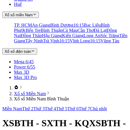
Huế
Xổ số miền Nam
TP. HCM
An Giang
Bình Dương
16:15
Bạc Liêu
Bình
Phước
Bến Tre
Bình Thuận
Cà Mau
Cần Thơ
Đà Lạt
Đồng
Nai
Đồng Tháp
Hậu Giang
Kiên Giang
Long An
Sóc Trăng
Tiền
Giang
Tây Ninh
Trà Vinh
16:15
Vĩnh Long
16:15
Vũng Tàu
Xổ số điện toán
Mega 6/45
Power 6/55
Max 3D
Max 3D Pro
Xổ số Miền Nam
Xổ số Miền Nam Bình Thuận
Miền Nam
Thứ 2
Thứ 3
Thứ 4
Thứ 5
Thứ 6
Thứ 7
Chủ nhật
XSBTH - SXTH - KQXSBTH -