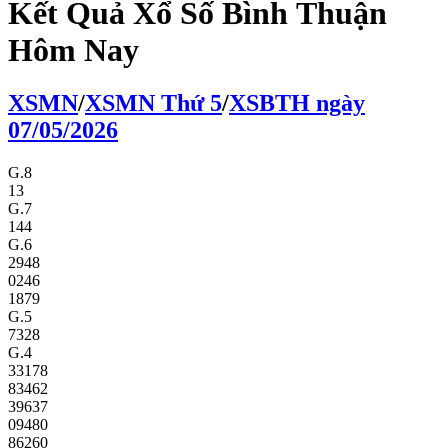
Kết Quả Xổ Số Bình Thuận
Hôm Nay
XS
MN
/
XS
MN
Thứ 5
/
XSBTH
ngày
07/05/2026
G.8
13
G.7
144
G.6
2948
0246
1879
G.5
7328
G.4
33178
83462
39637
09480
86260