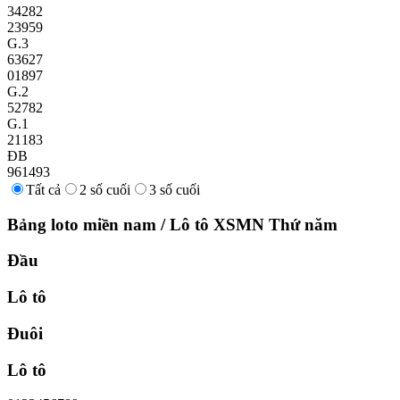
34282
23959
G.3
63627
01897
G.2
52782
G.1
21183
ĐB
961493
Tất cả
2 số cuối
3 số cuối
Bảng loto miền nam
/
Lô tô XSMN
Thứ năm
Đầu
Lô tô
Đuôi
Lô tô