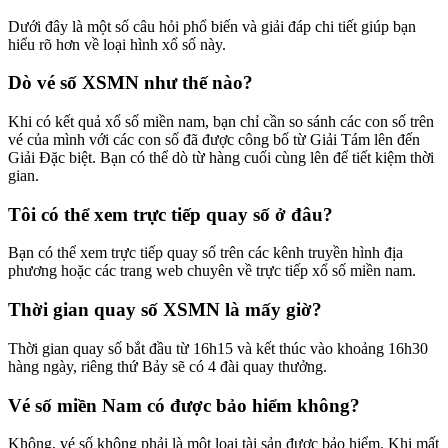
Dưới đây là một số câu hỏi phổ biến và giải đáp chi tiết giúp bạn
hiểu rõ hơn về loại hình xổ số này.
Dò vé số XSMN như thế nào?
Khi có kết quả xổ số miền nam, bạn chỉ cần so sánh các con số trên
vé của mình với các con số đã được công bố từ Giải Tám lên đến
Giải Đặc biệt. Bạn có thể dò từ hàng cuối cùng lên để tiết kiệm thời
gian.
Tôi có thể xem trực tiếp quay số ở đâu?
Bạn có thể xem trực tiếp quay số trên các kênh truyền hình địa
phương hoặc các trang web chuyên về trực tiếp xổ số miền nam.
Thời gian quay số XSMN là mấy giờ?
Thời gian quay số bắt đầu từ 16h15 và kết thúc vào khoảng 16h30
hàng ngày, riêng thứ Bảy sẽ có 4 đài quay thưởng.
Vé số miền Nam có được bảo hiểm không?
Không, vé số không phải là một loại tài sản được bảo hiểm. Khi mất