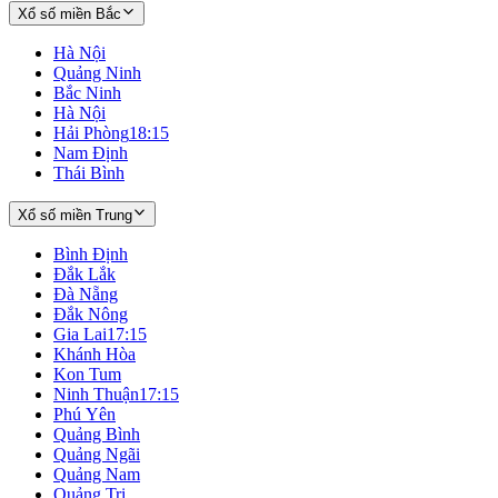
Xổ số miền Bắc
Hà Nội
Quảng Ninh
Bắc Ninh
Hà Nội
Hải Phòng
18:15
Nam Định
Thái Bình
Xổ số miền Trung
Bình Định
Đắk Lắk
Đà Nẵng
Đắk Nông
Gia Lai
17:15
Khánh Hòa
Kon Tum
Ninh Thuận
17:15
Phú Yên
Quảng Bình
Quảng Ngãi
Quảng Nam
Quảng Trị