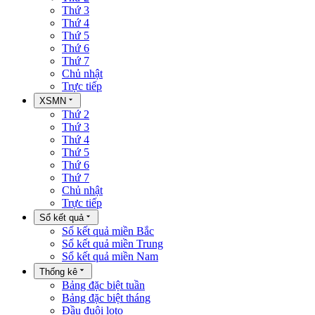
Thứ 3
Thứ 4
Thứ 5
Thứ 6
Thứ 7
Chủ nhật
Trực tiếp
XSMN
Thứ 2
Thứ 3
Thứ 4
Thứ 5
Thứ 6
Thứ 7
Chủ nhật
Trực tiếp
Sổ kết quả
Sổ kết quả miền Bắc
Sổ kết quả miền Trung
Sổ kết quả miền Nam
Thống kê
Bảng đặc biệt tuần
Bảng đặc biệt tháng
Đầu đuôi loto