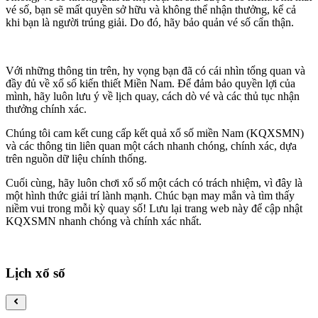
vé số, bạn sẽ mất quyền sở hữu và không thể nhận thưởng, kể cả
khi bạn là người trúng giải. Do đó, hãy bảo quản vé số cẩn thận.
Với những thông tin trên, hy vọng bạn đã có cái nhìn tổng quan và
đầy đủ về xổ số kiến thiết Miền Nam. Để đảm bảo quyền lợi của
mình, hãy luôn lưu ý về lịch quay, cách dò vé và các thủ tục nhận
thưởng chính xác.
Chúng tôi cam kết cung cấp kết quả xổ số miền Nam (KQXSMN)
và các thông tin liên quan một cách nhanh chóng, chính xác, dựa
trên nguồn dữ liệu chính thống.
Cuối cùng, hãy luôn chơi xổ số một cách có trách nhiệm, vì đây là
một hình thức giải trí lành mạnh. Chúc bạn may mắn và tìm thấy
niềm vui trong mỗi kỳ quay số! Lưu lại trang web này để cập nhật
KQXSMN nhanh chóng và chính xác nhất.
Lịch xổ số