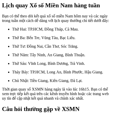
Lịch quay Xổ số Miền Nam hàng tuần
Bạn có thể theo dõi kết quả xổ số miền Nam hôm nay và các ngày
trong tuần một cách dễ dàng với lịch quay thưởng chi tiết dưới đây:
Thứ Hai: TP.HCM, Đồng Tháp, Cà Mau.
Thứ Ba: Bến Tre, Vũng Tàu, Bạc Liêu.
Thứ Tư: Đồng Nai, Cần Thơ, Sóc Trăng.
Thứ Năm: Tây Ninh, An Giang, Bình Thuận.
Thứ Sáu: Vĩnh Long, Bình Dương, Trà Vinh.
Thảy Bảy: TP.HCM, Long An, Bình Phước, Hậu Giang.
Chủ Nhật: Tiền Giang, Kiên Giang, Đà Lạt.
Thời gian quay số XSMN hàng ngày là vào lúc 16h15. Bạn có thể
xem trực tiếp kết quả trên các kênh truyền hình hoặc các trang web
uy tín để cập nhật kết quả nhanh và chính xác nhất.
Câu hỏi thường gặp về XSMN