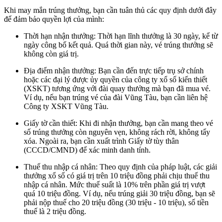
Khi may mắn trúng thưởng, bạn cần tuân thủ các quy định dưới đây
để đảm bảo quyền lợi của mình:
Thời hạn nhận thưởng: Thời hạn lĩnh thưởng là 30 ngày, kể từ
ngày công bố kết quả. Quá thời gian này, vé trúng thưởng sẽ
không còn giá trị.
Địa điểm nhận thưởng: Bạn cần đến trực tiếp trụ sở chính
hoặc các đại lý được ủy quyền của công ty xổ số kiến thiết
(XSKT) tương ứng với đài quay thưởng mà bạn đã mua vé.
Ví dụ, nếu bạn trúng vé của đài Vũng Tàu, bạn cần liên hệ
Công ty XSKT Vũng Tàu.
Giấy tờ cần thiết: Khi đi nhận thưởng, bạn cần mang theo vé
số trúng thưởng còn nguyên vẹn, không rách rời, không tẩy
xóa. Ngoài ra, bạn cần xuất trình Giấy tờ tùy thân
(CCCD/CMND) để xác minh danh tính.
Thuế thu nhập cá nhân: Theo quy định của pháp luật, các giải
thưởng xổ số có giá trị trên 10 triệu đồng phải chịu thuế thu
nhập cá nhân. Mức thuế suất là 10% trên phần giá trị vượt
quá 10 triệu đồng. Ví dụ, nếu trúng giải 30 triệu đồng, bạn sẽ
phải nộp thuế cho 20 triệu đồng (30 triệu - 10 triệu), số tiền
thuế là 2 triệu đồng.