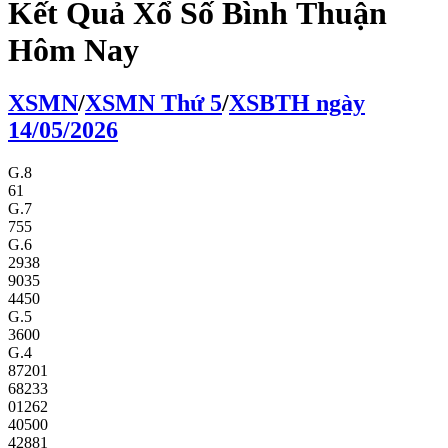
Kết Quả Xổ Số Bình Thuận
Hôm Nay
XS
MN
/
XS
MN
Thứ 5
/
XSBTH
ngày
14/05/2026
G.8
61
G.7
755
G.6
2938
9035
4450
G.5
3600
G.4
87201
68233
01262
40500
42881