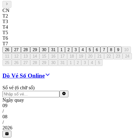
CN
T2
T3
T4
T5
T6
T7
26
27
28
29
30
31
1
2
3
4
5
6
7
8
9
10
11
12
13
14
15
16
17
18
19
20
21
22
23
24
25
26
27
28
29
30
31
1
2
3
4
5
Dò Vé Số Online
Số vé (6 chữ số)
Ngày quay
09
/
08
/
2026