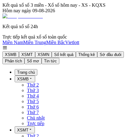
Kết quả xổ số 3 miền - Xổ số hôm nay - XS - KQXS
Hôm nay ngày
09-08-2026
Kết quả xổ số 24h
Trực tiếp kết quả xổ số toàn quốc
Miền Nam
Miền Trung
Miền Bắc
Vietlott
XSMB
XSMT
XSMN
Sổ kết quả
Thống kê
Sớ đầu đuôi
Phân tích
Sổ mơ
Tin tức
Trang chủ
XSMB
Thứ 2
Thứ 3
Thứ 4
Thứ 5
Thứ 6
Thứ 7
Chủ nhật
Trực tiếp
XSMT
Thứ 2