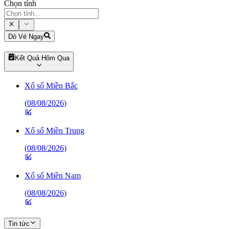
Chọn tỉnh
Dò Vé Ngay
Kết Quả Hôm Qua
Xổ số Miền Bắc
(
08/08/2026
)
Xổ số Miền Trung
(
08/08/2026
)
Xổ số Miền Nam
(
08/08/2026
)
Tin tức