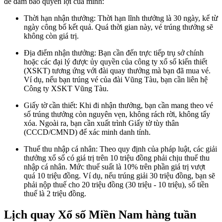
để đảm bảo quyền lợi của mình:
Thời hạn nhận thưởng: Thời hạn lĩnh thưởng là 30 ngày, kể từ
ngày công bố kết quả. Quá thời gian này, vé trúng thưởng sẽ
không còn giá trị.
Địa điểm nhận thưởng: Bạn cần đến trực tiếp trụ sở chính
hoặc các đại lý được ủy quyền của công ty xổ số kiến thiết
(XSKT) tương ứng với đài quay thưởng mà bạn đã mua vé.
Ví dụ, nếu bạn trúng vé của đài Vũng Tàu, bạn cần liên hệ
Công ty XSKT Vũng Tàu.
Giấy tờ cần thiết: Khi đi nhận thưởng, bạn cần mang theo vé
số trúng thưởng còn nguyên vẹn, không rách rời, không tẩy
xóa. Ngoài ra, bạn cần xuất trình Giấy tờ tùy thân
(CCCD/CMND) để xác minh danh tính.
Thuế thu nhập cá nhân: Theo quy định của pháp luật, các giải
thưởng xổ số có giá trị trên 10 triệu đồng phải chịu thuế thu
nhập cá nhân. Mức thuế suất là 10% trên phần giá trị vượt
quá 10 triệu đồng. Ví dụ, nếu trúng giải 30 triệu đồng, bạn sẽ
phải nộp thuế cho 20 triệu đồng (30 triệu - 10 triệu), số tiền
thuế là 2 triệu đồng.
Lịch quay Xổ số Miền Nam hàng tuần