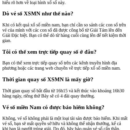
hiểu rõ hơn về loại hình xổ số này.
Dò vé số XSMN như thế nào?
Khi có kết quả xổ số miền nam, bạn chỉ cần so sánh các con số trên
vé của mình với các con số đã được công bố từ Giải Tám lên đến
Giải Đặc biệt. Bạn có thể dò từ hàng cuối cùng lên để tiết kiệm thời
gian.
Tôi có thể xem trực tiếp quay số ở đâu?
Bạn có thể xem trực tiếp quay số trên các kênh truyền hình địa
phương hoặc các trang web chuyên về trực tiếp xổ số miền nam.
Thời gian quay số XSMN là mấy giờ?
Thời gian quay số bắt đầu từ 16h15 và kết thúc vào khoảng 16h30
hàng ngày, riêng thứ Bảy sẽ có 4 đài quay thưởng.
Vé số miền Nam có được bảo hiểm không?
Không, vé số không phải là một loại tài sản được bảo hiểm. Khi mất
vé số, bạn sẽ mất quyền sở hữu và không thể nhận thưởng, kể cả
khi bạn là người trúng giải. Do đó, hãy bảo quản vé số cẩn thận.