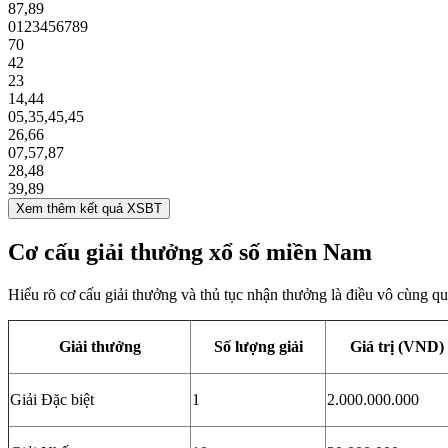
87
,
89
0
1
2
3
4
5
6
7
8
9
70
42
23
14
,
44
05
,
35
,
45
,
45
26
,
66
07
,
57
,
87
28
,
48
39
,
89
Xem thêm kết quả XSBT
Cơ cấu giải thưởng xổ số miền Nam
Hiểu rõ cơ cấu giải thưởng và thủ tục nhận thưởng là điều vô cùng qu
Giải thưởng
Số lượng giải
Giá trị (VND)
Giải Đặc biệt
1
2.000.000.000