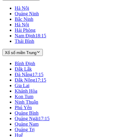
Hà Nội
Quảng Ninh
Bắc Ninh
Hà Nội
Hải Phòng
Nam Định
18:15
Thái Bình
Xổ số miền Trung
Bình Định
Đắk Lắk
Đà Nẵng
17:15
Đắk Nông
17:15
Gia Lai
Khánh Hòa
Kon Tum
Ninh Thuận
Phú Yên
Quảng Bình
Quảng Ngãi
17:15
Quảng Nam
Quảng Trị
Huế