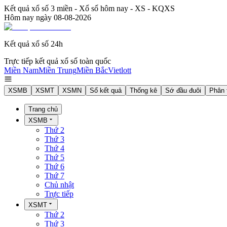
Kết quả xổ số 3 miền - Xổ số hôm nay - XS - KQXS
Hôm nay ngày
08-08-2026
Kết quả xổ số 24h
Trực tiếp kết quả xổ số toàn quốc
Miền Nam
Miền Trung
Miền Bắc
Vietlott
XSMB
XSMT
XSMN
Sổ kết quả
Thống kê
Sớ đầu đuôi
Phân 
Trang chủ
XSMB
Thứ 2
Thứ 3
Thứ 4
Thứ 5
Thứ 6
Thứ 7
Chủ nhật
Trực tiếp
XSMT
Thứ 2
Thứ 3