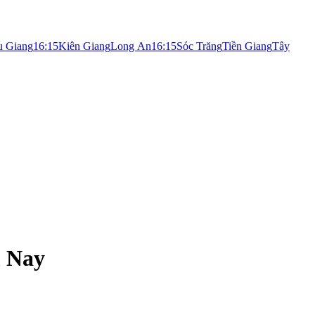
u Giang
16:15
Kiên Giang
Long An
16:15
Sóc Trăng
Tiền Giang
Tây
 Nay