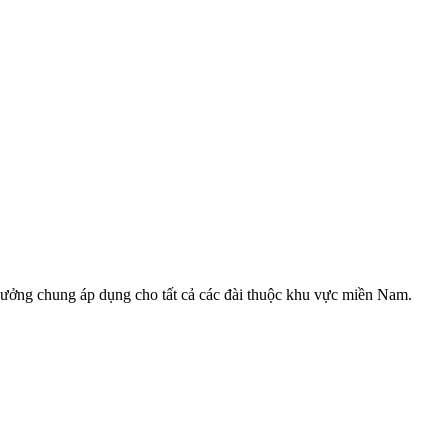
i thưởng chung áp dụng cho tất cả các đài thuộc khu vực miền Nam.