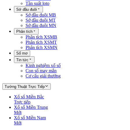
Tần suất loto
Sớ đầu đuôi
Sớ đầu đuôi MB
Sớ đầu đuôi MT
Sớ đầu đuôi MN
Phân tích
Phân tích XSMB
Phân tích XSMT
Phân tích XSMN
Sổ mơ
Tin tức
Kinh nghiệm xổ số
Con số may mắn
Cơ cấu giải thưởng
Tường Thuật Trực Tiếp
Xổ số Miền Bắc
Trực tiếp
Xổ số Miền Trung
Mới
Xổ số Miền Nam
Mới