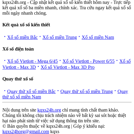
kqxs24h.org - Cập nhật kết quả xổ số kiến thiết hôm nay - Trực tiếp
kết quả xổ số ba miền nhanh, chính xác. Tra cứu ngay kết quả xổ số
mỗi ngày nhanh chóng.
Kết quả xổ số kiến thiết
Xổ số miền Bắc
Xổ số miền Trung
Xổ số miền Nam
Xổ số điện toán
Xổ số Vietlott - Mega 6/45
Xổ số Vietlott - Power 6/55
Xổ số
Vietlott - Max 3D
Xổ số Vietlott - Max 3D Pro
Quay thử xổ số
Quay thử xổ số miền Bắc
Quay thử xổ số miền Trung
Quay
thử xổ số miền Nam
Nội dung trên site
kqxs24h.org
chỉ mang tính chất tham khảo.
Chúng tôi không chịu trách nhiệm nào về bất kỳ sai sót hoặc thiệt
hại nào phát sinh từ việc sử dụng thông tin trên site.
© Bản quyền thuộc về kqxs24h.org | Góp ý khiếu nại:
kqxs24horg@gmail.com
kqxs