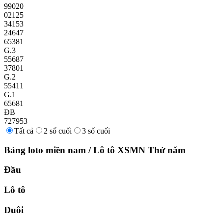
99020
02125
34153
24647
65381
G.3
55687
37801
G.2
55411
G.1
65681
ĐB
727953
Tất cả
2 số cuối
3 số cuối
Bảng loto miền nam
/
Lô tô XSMN
Thứ năm
Đầu
Lô tô
Đuôi