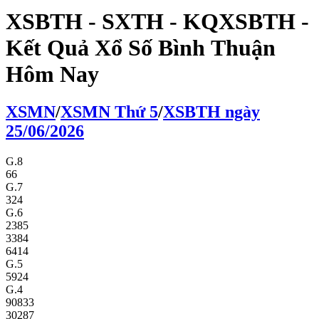
XSBTH - SXTH - KQXSBTH -
Kết Quả Xổ Số Bình Thuận
Hôm Nay
XS
MN
/
XS
MN
Thứ 5
/
XSBTH
ngày
25/06/2026
G.8
66
G.7
324
G.6
2385
3384
6414
G.5
5924
G.4
90833
30287