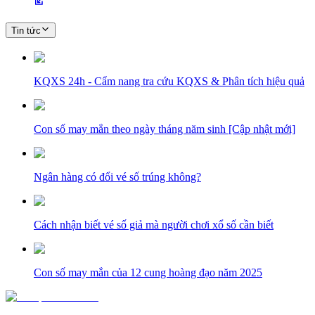
Tin tức
KQXS 24h - Cẩm nang tra cứu KQXS & Phân tích hiệu quả
Con số may mắn theo ngày tháng năm sinh [Cập nhật mới]
Ngân hàng có đổi vé số trúng không?
Cách nhận biết vé số giả mà người chơi xổ số cần biết
Con số may mắn của 12 cung hoàng đạo năm 2025