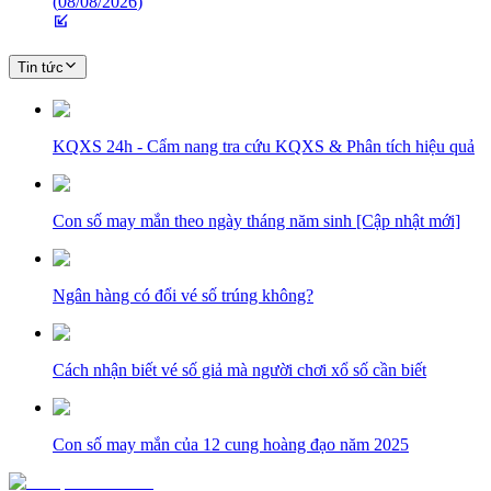
(
08/08/2026
)
Tin tức
KQXS 24h - Cẩm nang tra cứu KQXS & Phân tích hiệu quả
Con số may mắn theo ngày tháng năm sinh [Cập nhật mới]
Ngân hàng có đổi vé số trúng không?
Cách nhận biết vé số giả mà người chơi xổ số cần biết
Con số may mắn của 12 cung hoàng đạo năm 2025