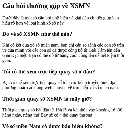
Câu hỏi thường gặp về XSMN
Dưới đây là một số câu hỏi phổ biến và giải đáp chi tiết giúp bạn
hiểu rõ hơn về loại hình xổ số này.
Dò vé số XSMN như thế nào?
Khi có kết quả xổ số miền nam, bạn chỉ cần so sánh các con số trên
vé của mình với các con số đã được công bố từ Giải Tám lên đến
Giải Đặc biệt. Bạn có thể dò từ hàng cuối cùng lên để tiết kiệm thời
gian.
Tôi có thể xem trực tiếp quay số ở đâu?
Bạn có thể xem trực tiếp quay số trên các kênh truyền hình địa
phương hoặc các trang web chuyên về trực tiếp xổ số miền nam.
Thời gian quay số XSMN là mấy giờ?
Thời gian quay số bắt đầu từ 16h15 và kết thúc vào khoảng 16h30
hàng ngày, riêng thứ Bảy sẽ có 4 đài quay thưởng.
Vé số miền Nam có được bảo hiểm không?