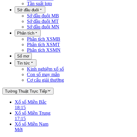
Tần suất loto
Sớ đầu đuôi
Sớ đầu đuôi MB
Sớ đầu đuôi MT
Sớ đầu đuôi MN
Phân tích
Phân tích XSMB
Phân tích XSMT
Phân tích XSMN
Sổ mơ
Tin tức
Kinh nghiệm xổ số
Con số may mắn
Cơ cấu giải thưởng
Tường Thuật Trực Tiếp
Xổ số Miền Bắc
18:15
Xổ số Miền Trung
17:15
Xổ số Miền Nam
Mới