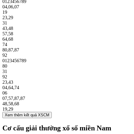
0
1
2
3
4
5
6
7
8
9
04
,
06
,
07
19
23
,
29
31
43
,
48
57
,
58
64
,
68
74
80
,
87
,
87
92
0
1
2
3
4
5
6
7
8
9
80
31
92
23
,
43
04
,
64
,
74
06
07
,
57
,
87
,
87
48
,
58
,
68
19
,
29
Xem thêm kết quả XSCM
Cơ cấu giải thưởng xổ số miền Nam