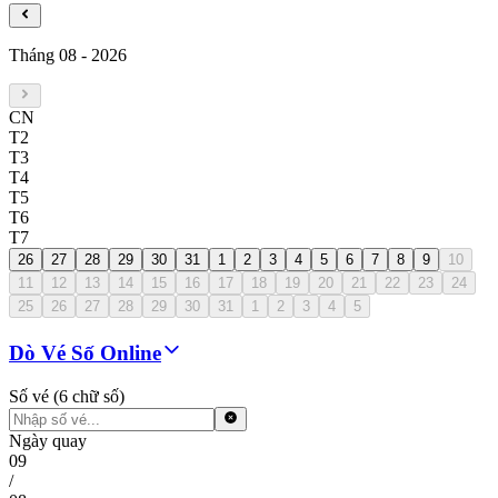
Tháng 08
-
2026
CN
T2
T3
T4
T5
T6
T7
26
27
28
29
30
31
1
2
3
4
5
6
7
8
9
10
11
12
13
14
15
16
17
18
19
20
21
22
23
24
25
26
27
28
29
30
31
1
2
3
4
5
Dò Vé Số Online
Số vé (6 chữ số)
Ngày quay
09
/