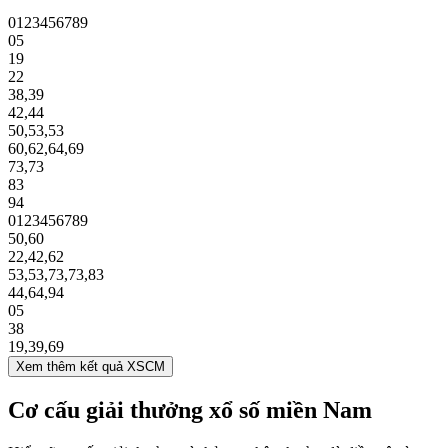
0
1
2
3
4
5
6
7
8
9
05
19
22
38
,
39
42
,
44
50
,
53
,
53
60
,
62
,
64
,
69
73
,
73
83
94
0
1
2
3
4
5
6
7
8
9
50
,
60
22
,
42
,
62
53
,
53
,
73
,
73
,
83
44
,
64
,
94
05
38
19
,
39
,
69
Xem thêm kết quả XSCM
Cơ cấu giải thưởng xổ số miền Nam