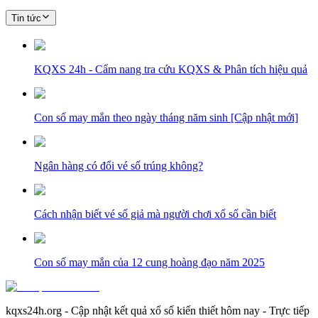
Tin tức
KQXS 24h - Cẩm nang tra cứu KQXS & Phân tích hiệu quả
Con số may mắn theo ngày tháng năm sinh [Cập nhật mới]
Ngân hàng có đổi vé số trúng không?
Cách nhận biết vé số giả mà người chơi xổ số cần biết
Con số may mắn của 12 cung hoàng đạo năm 2025
kqxs24h.org - Cập nhật kết quả xổ số kiến thiết hôm nay - Trực tiếp