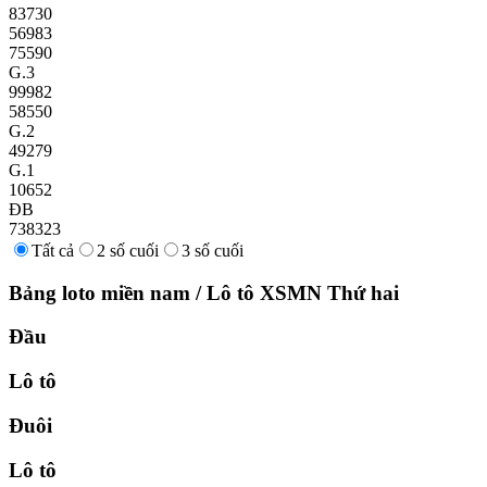
83730
56983
75590
G.3
99982
58550
G.2
49279
G.1
10652
ĐB
738323
Tất cả
2 số cuối
3 số cuối
Bảng loto miền nam
/
Lô tô XSMN
Thứ hai
Đầu
Lô tô
Đuôi
Lô tô