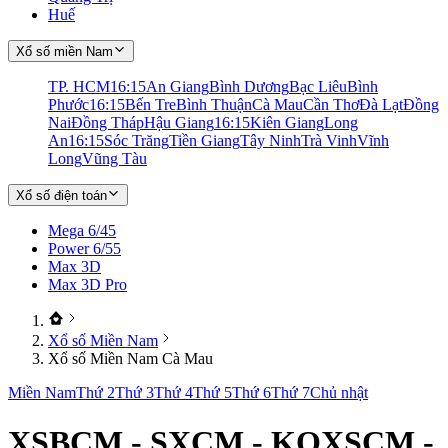
Huế
Xổ số miền Nam
TP. HCM
16:15
An Giang
Bình Dương
Bạc Liêu
Bình
Phước
16:15
Bến Tre
Bình Thuận
Cà Mau
Cần Thơ
Đà Lạt
Đồng
Nai
Đồng Tháp
Hậu Giang
16:15
Kiên Giang
Long
An
16:15
Sóc Trăng
Tiền Giang
Tây Ninh
Trà Vinh
Vĩnh
Long
Vũng Tàu
Xổ số điện toán
Mega 6/45
Power 6/55
Max 3D
Max 3D Pro
Xổ số Miền Nam
Xổ số Miền Nam Cà Mau
Miền Nam
Thứ 2
Thứ 3
Thứ 4
Thứ 5
Thứ 6
Thứ 7
Chủ nhật
XSBCM - SXCM - KQXSCM -