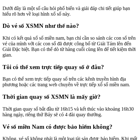
Dưới đây là một số câu hỏi phổ biến và giải đáp chi tiết giúp bạn
hiểu rõ hơn về loại hình xổ số này.
Dò vé số XSMN như thế nào?
Khi có kết quả xổ số miền nam, bạn chỉ cần so sánh các con số trên
vé của mình với các con số đã được công bố từ Giải Tám lên đến
Giải Đặc biệt. Bạn có thể dò từ hàng cuối cùng lên để tiết kiệm thời
gian.
Tôi có thể xem trực tiếp quay số ở đâu?
Bạn có thể xem trực tiếp quay số trên các kênh truyền hình địa
phương hoặc các trang web chuyên về trực tiếp xổ số miền nam.
Thời gian quay số XSMN là mấy giờ?
Thời gian quay số bắt đầu từ 16h15 và kết thúc vào khoảng 16h30
hàng ngày, riêng thứ Bảy sẽ có 4 đài quay thưởng.
Vé số miền Nam có được bảo hiểm không?
Không, vé số không phải là một loại tài sản được bảo hiểm. Khi mất