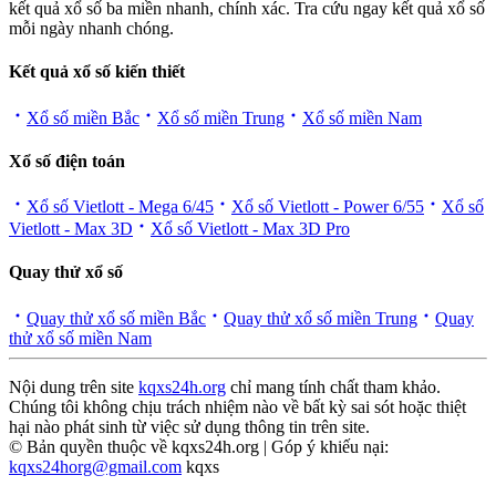
kết quả xổ số ba miền nhanh, chính xác. Tra cứu ngay kết quả xổ số
mỗi ngày nhanh chóng.
Kết quả xổ số kiến thiết
Xổ số miền Bắc
Xổ số miền Trung
Xổ số miền Nam
Xổ số điện toán
Xổ số Vietlott - Mega 6/45
Xổ số Vietlott - Power 6/55
Xổ số
Vietlott - Max 3D
Xổ số Vietlott - Max 3D Pro
Quay thử xổ số
Quay thử xổ số miền Bắc
Quay thử xổ số miền Trung
Quay
thử xổ số miền Nam
Nội dung trên site
kqxs24h.org
chỉ mang tính chất tham khảo.
Chúng tôi không chịu trách nhiệm nào về bất kỳ sai sót hoặc thiệt
hại nào phát sinh từ việc sử dụng thông tin trên site.
© Bản quyền thuộc về kqxs24h.org | Góp ý khiếu nại:
kqxs24horg@gmail.com
kqxs