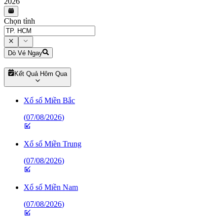
2026
Chọn tỉnh
Dò Vé Ngay
Kết Quả Hôm Qua
Xổ số Miền Bắc
(
07/08/2026
)
Xổ số Miền Trung
(
07/08/2026
)
Xổ số Miền Nam
(
07/08/2026
)