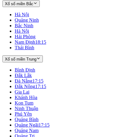
Xổ số miền Bắc
Hà Nội
Quảng Ninh
Bắc Ninh
Hà Nội
Hải Phòng
Nam Định
18:15
Thái Bình
Xổ số miền Trung
Bình Định
Đắk Lắk
Đà Nẵng
17:15
Đắk Nông
17:15
Gia Lai
Khánh Hòa
Kon Tum
Ninh Thuận
Phú Yên
Quảng Bình
Quảng Ngãi
17:15
Quảng Nam
Quảng Trị