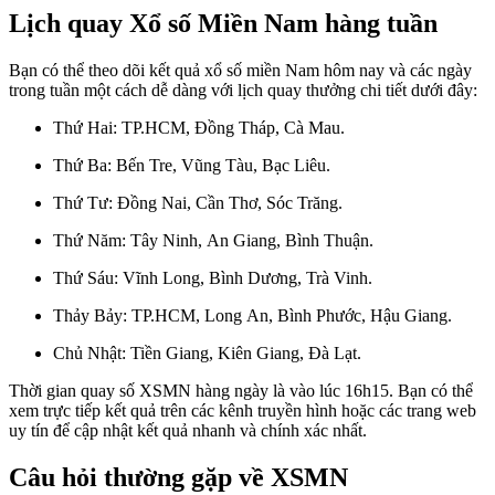
Lịch quay Xổ số Miền Nam hàng tuần
Bạn có thể theo dõi kết quả xổ số miền Nam hôm nay và các ngày
trong tuần một cách dễ dàng với lịch quay thưởng chi tiết dưới đây:
Thứ Hai: TP.HCM, Đồng Tháp, Cà Mau.
Thứ Ba: Bến Tre, Vũng Tàu, Bạc Liêu.
Thứ Tư: Đồng Nai, Cần Thơ, Sóc Trăng.
Thứ Năm: Tây Ninh, An Giang, Bình Thuận.
Thứ Sáu: Vĩnh Long, Bình Dương, Trà Vinh.
Thảy Bảy: TP.HCM, Long An, Bình Phước, Hậu Giang.
Chủ Nhật: Tiền Giang, Kiên Giang, Đà Lạt.
Thời gian quay số XSMN hàng ngày là vào lúc 16h15. Bạn có thể
xem trực tiếp kết quả trên các kênh truyền hình hoặc các trang web
uy tín để cập nhật kết quả nhanh và chính xác nhất.
Câu hỏi thường gặp về XSMN