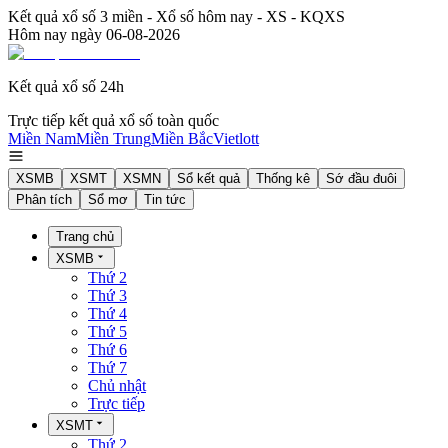
Kết quả xổ số 3 miền - Xổ số hôm nay - XS - KQXS
Hôm nay ngày
06-08-2026
Kết quả xổ số 24h
Trực tiếp kết quả xổ số toàn quốc
Miền Nam
Miền Trung
Miền Bắc
Vietlott
XSMB
XSMT
XSMN
Sổ kết quả
Thống kê
Sớ đầu đuôi
Phân tích
Sổ mơ
Tin tức
Trang chủ
XSMB
Thứ 2
Thứ 3
Thứ 4
Thứ 5
Thứ 6
Thứ 7
Chủ nhật
Trực tiếp
XSMT
Thứ 2