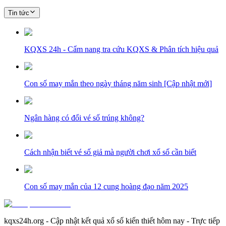
Tin tức
KQXS 24h - Cẩm nang tra cứu KQXS & Phân tích hiệu quả
Con số may mắn theo ngày tháng năm sinh [Cập nhật mới]
Ngân hàng có đổi vé số trúng không?
Cách nhận biết vé số giả mà người chơi xổ số cần biết
Con số may mắn của 12 cung hoàng đạo năm 2025
kqxs24h.org - Cập nhật kết quả xổ số kiến thiết hôm nay - Trực tiếp