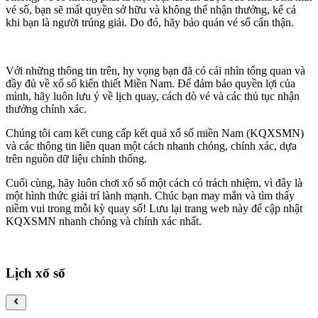
vé số, bạn sẽ mất quyền sở hữu và không thể nhận thưởng, kể cả
khi bạn là người trúng giải. Do đó, hãy bảo quản vé số cẩn thận.
Với những thông tin trên, hy vọng bạn đã có cái nhìn tổng quan và
đầy đủ về xổ số kiến thiết Miền Nam. Để đảm bảo quyền lợi của
mình, hãy luôn lưu ý về lịch quay, cách dò vé và các thủ tục nhận
thưởng chính xác.
Chúng tôi cam kết cung cấp kết quả xổ số miền Nam (KQXSMN)
và các thông tin liên quan một cách nhanh chóng, chính xác, dựa
trên nguồn dữ liệu chính thống.
Cuối cùng, hãy luôn chơi xổ số một cách có trách nhiệm, vì đây là
một hình thức giải trí lành mạnh. Chúc bạn may mắn và tìm thấy
niềm vui trong mỗi kỳ quay số! Lưu lại trang web này để cập nhật
KQXSMN nhanh chóng và chính xác nhất.
Lịch xổ số