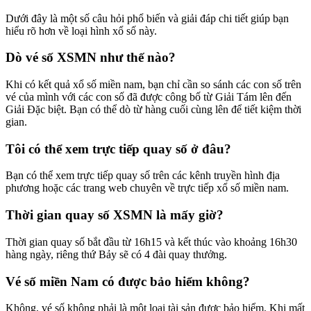
Dưới đây là một số câu hỏi phổ biến và giải đáp chi tiết giúp bạn
hiểu rõ hơn về loại hình xổ số này.
Dò vé số XSMN như thế nào?
Khi có kết quả xổ số miền nam, bạn chỉ cần so sánh các con số trên
vé của mình với các con số đã được công bố từ Giải Tám lên đến
Giải Đặc biệt. Bạn có thể dò từ hàng cuối cùng lên để tiết kiệm thời
gian.
Tôi có thể xem trực tiếp quay số ở đâu?
Bạn có thể xem trực tiếp quay số trên các kênh truyền hình địa
phương hoặc các trang web chuyên về trực tiếp xổ số miền nam.
Thời gian quay số XSMN là mấy giờ?
Thời gian quay số bắt đầu từ 16h15 và kết thúc vào khoảng 16h30
hàng ngày, riêng thứ Bảy sẽ có 4 đài quay thưởng.
Vé số miền Nam có được bảo hiểm không?
Không, vé số không phải là một loại tài sản được bảo hiểm. Khi mất