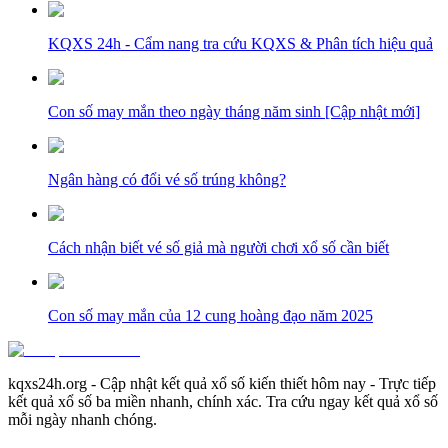
KQXS 24h - Cẩm nang tra cứu KQXS & Phân tích hiệu quả
Con số may mắn theo ngày tháng năm sinh [Cập nhật mới]
Ngân hàng có đổi vé số trúng không?
Cách nhận biết vé số giả mà người chơi xổ số cần biết
Con số may mắn của 12 cung hoàng đạo năm 2025
kqxs24h.org - Cập nhật kết quả xổ số kiến thiết hôm nay - Trực tiếp
kết quả xổ số ba miền nhanh, chính xác. Tra cứu ngay kết quả xổ số
mỗi ngày nhanh chóng.