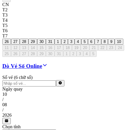
CN
T2
T3
T4
T5
T6
T7
26
27
28
29
30
31
1
2
3
4
5
6
7
8
9
10
11
12
13
14
15
16
17
18
19
20
21
22
23
24
25
26
27
28
29
30
31
1
2
3
4
5
Dò Vé Số Online
Số vé (6 chữ số)
Ngày quay
10
/
08
/
2026
Chọn tỉnh