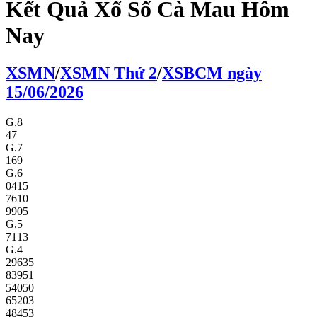
Kết Quả Xổ Số Cà Mau Hôm
Nay
XS
MN
/
XS
MN
Thứ 2
/
XSBCM
ngày
15/06/2026
G.8
47
G.7
169
G.6
0415
7610
9905
G.5
7113
G.4
29635
83951
54050
65203
48453