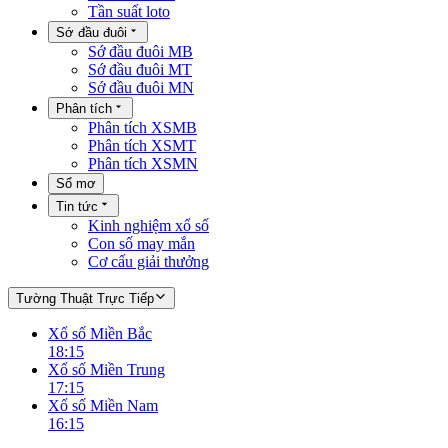
Tần suất loto
Sớ đầu đuôi
Sớ đầu đuôi MB
Sớ đầu đuôi MT
Sớ đầu đuôi MN
Phân tích
Phân tích XSMB
Phân tích XSMT
Phân tích XSMN
Sổ mơ
Tin tức
Kinh nghiệm xổ số
Con số may mắn
Cơ cấu giải thưởng
Tường Thuật Trực Tiếp
Xổ số Miền Bắc
18:15
Xổ số Miền Trung
17:15
Xổ số Miền Nam
16:15