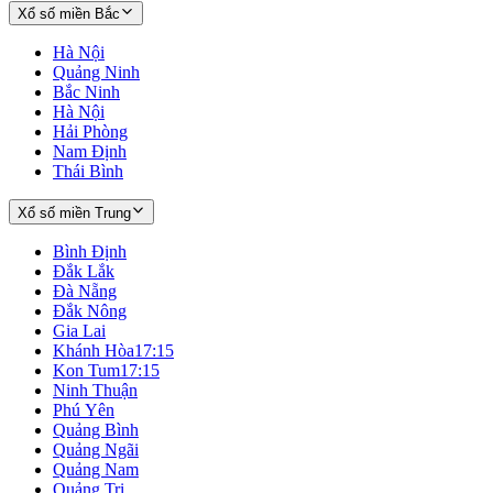
Xổ số miền Bắc
Hà Nội
Quảng Ninh
Bắc Ninh
Hà Nội
Hải Phòng
Nam Định
Thái Bình
Xổ số miền Trung
Bình Định
Đắk Lắk
Đà Nẵng
Đắk Nông
Gia Lai
Khánh Hòa
17:15
Kon Tum
17:15
Ninh Thuận
Phú Yên
Quảng Bình
Quảng Ngãi
Quảng Nam
Quảng Trị