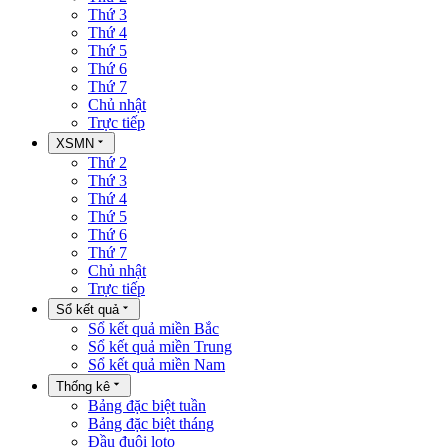
Thứ 3
Thứ 4
Thứ 5
Thứ 6
Thứ 7
Chủ nhật
Trực tiếp
XSMN
Thứ 2
Thứ 3
Thứ 4
Thứ 5
Thứ 6
Thứ 7
Chủ nhật
Trực tiếp
Sổ kết quả
Sổ kết quả miền Bắc
Sổ kết quả miền Trung
Sổ kết quả miền Nam
Thống kê
Bảng đặc biệt tuần
Bảng đặc biệt tháng
Đầu đuôi loto