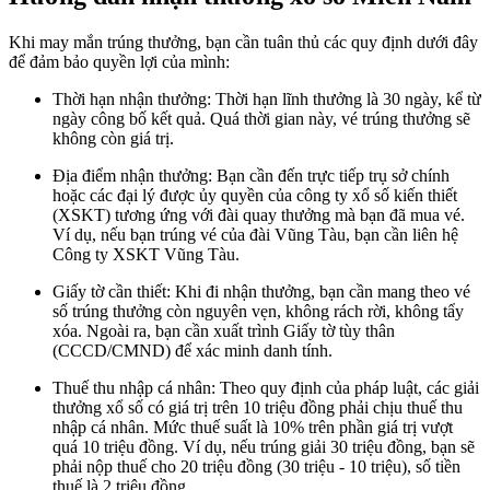
Khi may mắn trúng thưởng, bạn cần tuân thủ các quy định dưới đây
để đảm bảo quyền lợi của mình:
Thời hạn nhận thưởng: Thời hạn lĩnh thưởng là 30 ngày, kể từ
ngày công bố kết quả. Quá thời gian này, vé trúng thưởng sẽ
không còn giá trị.
Địa điểm nhận thưởng: Bạn cần đến trực tiếp trụ sở chính
hoặc các đại lý được ủy quyền của công ty xổ số kiến thiết
(XSKT) tương ứng với đài quay thưởng mà bạn đã mua vé.
Ví dụ, nếu bạn trúng vé của đài Vũng Tàu, bạn cần liên hệ
Công ty XSKT Vũng Tàu.
Giấy tờ cần thiết: Khi đi nhận thưởng, bạn cần mang theo vé
số trúng thưởng còn nguyên vẹn, không rách rời, không tẩy
xóa. Ngoài ra, bạn cần xuất trình Giấy tờ tùy thân
(CCCD/CMND) để xác minh danh tính.
Thuế thu nhập cá nhân: Theo quy định của pháp luật, các giải
thưởng xổ số có giá trị trên 10 triệu đồng phải chịu thuế thu
nhập cá nhân. Mức thuế suất là 10% trên phần giá trị vượt
quá 10 triệu đồng. Ví dụ, nếu trúng giải 30 triệu đồng, bạn sẽ
phải nộp thuế cho 20 triệu đồng (30 triệu - 10 triệu), số tiền
thuế là 2 triệu đồng.