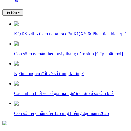
Tin tức
KQXS 24h - Cẩm nang tra cứu KQXS & Phân tích hiệu quả
Con số may mắn theo ngày tháng năm sinh [Cập nhật mới]
Ngân hàng có đổi vé số trúng không?
Cách nhận biết vé số giả mà người chơi xổ số cần biết
Con số may mắn của 12 cung hoàng đạo năm 2025