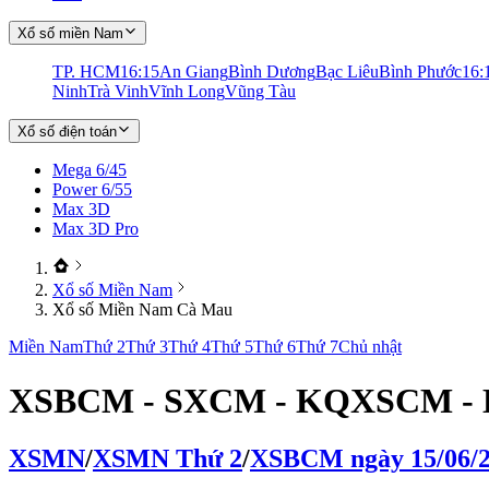
Xổ số miền Nam
TP. HCM
16:15
An Giang
Bình Dương
Bạc Liêu
Bình Phước
16:
Ninh
Trà Vinh
Vĩnh Long
Vũng Tàu
Xổ số điện toán
Mega 6/45
Power 6/55
Max 3D
Max 3D Pro
Xổ số Miền Nam
Xổ số Miền Nam Cà Mau
Miền Nam
Thứ 2
Thứ 3
Thứ 4
Thứ 5
Thứ 6
Thứ 7
Chủ nhật
XSBCM - SXCM - KQXSCM - K
XS
MN
/
XS
MN
Thứ 2
/
XSBCM
ngày 15/06/