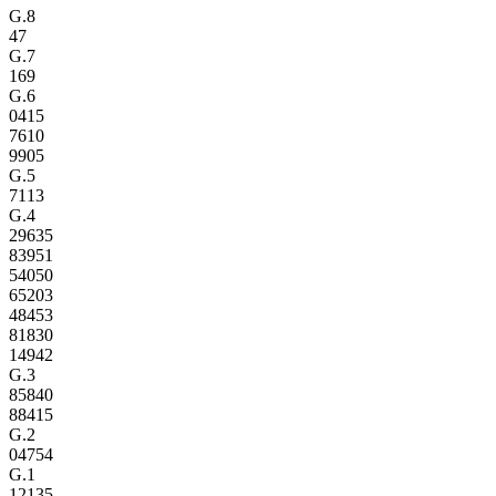
G.8
47
G.7
169
G.6
0415
7610
9905
G.5
7113
G.4
29635
83951
54050
65203
48453
81830
14942
G.3
85840
88415
G.2
04754
G.1
12135