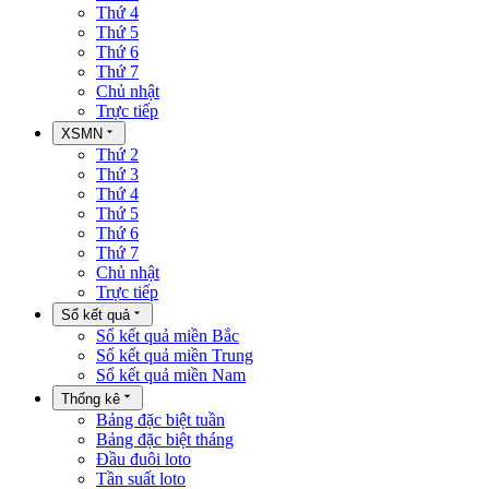
Thứ 4
Thứ 5
Thứ 6
Thứ 7
Chủ nhật
Trực tiếp
XSMN
Thứ 2
Thứ 3
Thứ 4
Thứ 5
Thứ 6
Thứ 7
Chủ nhật
Trực tiếp
Sổ kết quả
Sổ kết quả miền Bắc
Sổ kết quả miền Trung
Sổ kết quả miền Nam
Thống kê
Bảng đặc biệt tuần
Bảng đặc biệt tháng
Đầu đuôi loto
Tần suất loto