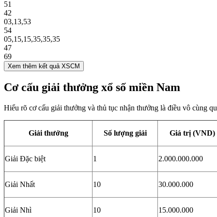
51
42
03
,
13
,
53
54
05
,
15
,
15
,
35
,
35
,
35
47
69
Xem thêm kết quả XSCM
Cơ cấu giải thưởng xổ số miền Nam
Hiểu rõ cơ cấu giải thưởng và thủ tục nhận thưởng là điều vô cùng qu
Giải thưởng
Số lượng giải
Giá trị (VND)
Giải Đặc biệt
1
2.000.000.000
Giải Nhất
10
30.000.000
Giải Nhì
10
15.000.000