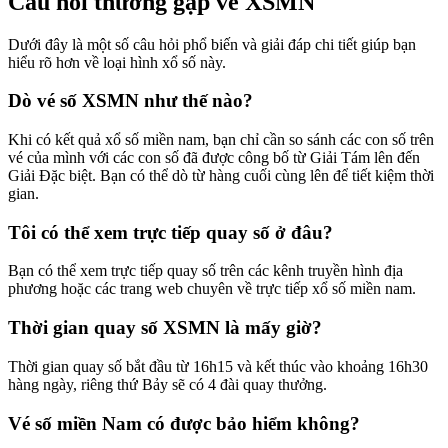
Câu hỏi thường gặp về XSMN
Dưới đây là một số câu hỏi phổ biến và giải đáp chi tiết giúp bạn
hiểu rõ hơn về loại hình xổ số này.
Dò vé số XSMN như thế nào?
Khi có kết quả xổ số miền nam, bạn chỉ cần so sánh các con số trên
vé của mình với các con số đã được công bố từ Giải Tám lên đến
Giải Đặc biệt. Bạn có thể dò từ hàng cuối cùng lên để tiết kiệm thời
gian.
Tôi có thể xem trực tiếp quay số ở đâu?
Bạn có thể xem trực tiếp quay số trên các kênh truyền hình địa
phương hoặc các trang web chuyên về trực tiếp xổ số miền nam.
Thời gian quay số XSMN là mấy giờ?
Thời gian quay số bắt đầu từ 16h15 và kết thúc vào khoảng 16h30
hàng ngày, riêng thứ Bảy sẽ có 4 đài quay thưởng.
Vé số miền Nam có được bảo hiểm không?