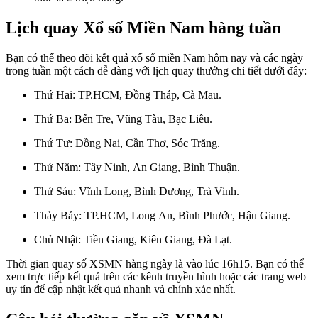
Lịch quay Xổ số Miền Nam hàng tuần
Bạn có thể theo dõi kết quả xổ số miền Nam hôm nay và các ngày
trong tuần một cách dễ dàng với lịch quay thưởng chi tiết dưới đây:
Thứ Hai: TP.HCM, Đồng Tháp, Cà Mau.
Thứ Ba: Bến Tre, Vũng Tàu, Bạc Liêu.
Thứ Tư: Đồng Nai, Cần Thơ, Sóc Trăng.
Thứ Năm: Tây Ninh, An Giang, Bình Thuận.
Thứ Sáu: Vĩnh Long, Bình Dương, Trà Vinh.
Thảy Bảy: TP.HCM, Long An, Bình Phước, Hậu Giang.
Chủ Nhật: Tiền Giang, Kiên Giang, Đà Lạt.
Thời gian quay số XSMN hàng ngày là vào lúc 16h15. Bạn có thể
xem trực tiếp kết quả trên các kênh truyền hình hoặc các trang web
uy tín để cập nhật kết quả nhanh và chính xác nhất.