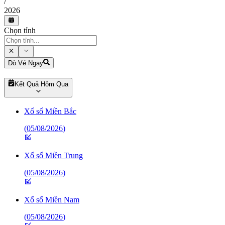
/
2026
Chọn tỉnh
Dò Vé Ngay
Kết Quả Hôm Qua
Xổ số Miền Bắc
(
05/08/2026
)
Xổ số Miền Trung
(
05/08/2026
)
Xổ số Miền Nam
(
05/08/2026
)