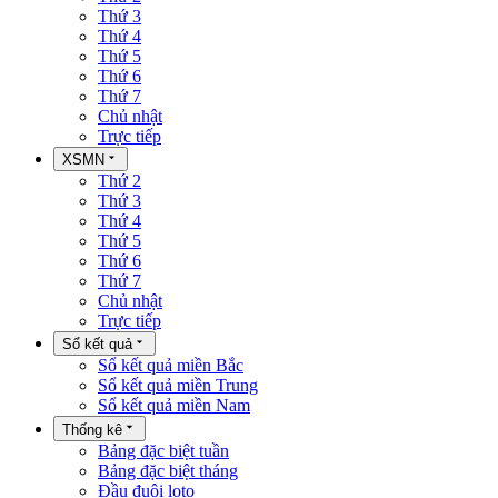
Thứ 3
Thứ 4
Thứ 5
Thứ 6
Thứ 7
Chủ nhật
Trực tiếp
XSMN
Thứ 2
Thứ 3
Thứ 4
Thứ 5
Thứ 6
Thứ 7
Chủ nhật
Trực tiếp
Sổ kết quả
Sổ kết quả miền Bắc
Sổ kết quả miền Trung
Sổ kết quả miền Nam
Thống kê
Bảng đặc biệt tuần
Bảng đặc biệt tháng
Đầu đuôi loto