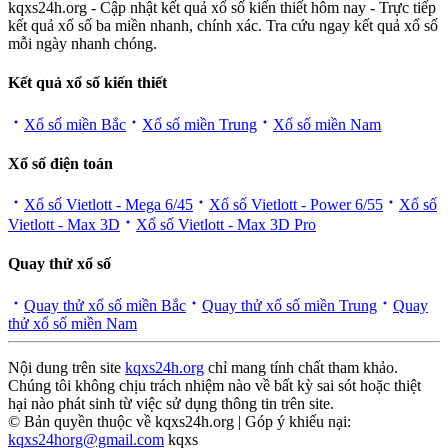
kqxs24h.org - Cập nhật kết quả xổ số kiến thiết hôm nay - Trực tiếp
kết quả xổ số ba miền nhanh, chính xác. Tra cứu ngay kết quả xổ số
mỗi ngày nhanh chóng.
Kết quả xổ số kiến thiết
Xổ số miền Bắc
Xổ số miền Trung
Xổ số miền Nam
Xổ số điện toán
Xổ số Vietlott - Mega 6/45
Xổ số Vietlott - Power 6/55
Xổ số
Vietlott - Max 3D
Xổ số Vietlott - Max 3D Pro
Quay thử xổ số
Quay thử xổ số miền Bắc
Quay thử xổ số miền Trung
Quay
thử xổ số miền Nam
Nội dung trên site
kqxs24h.org
chỉ mang tính chất tham khảo.
Chúng tôi không chịu trách nhiệm nào về bất kỳ sai sót hoặc thiệt
hại nào phát sinh từ việc sử dụng thông tin trên site.
© Bản quyền thuộc về kqxs24h.org | Góp ý khiếu nại:
kqxs24horg@gmail.com
kqxs