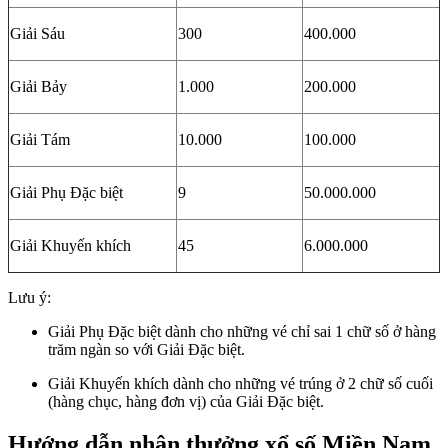
Giải Sáu
300
400.000
Giải Bảy
1.000
200.000
Giải Tám
10.000
100.000
Giải Phụ Đặc biệt
9
50.000.000
Giải Khuyến khích
45
6.000.000
Lưu ý:
Giải Phụ Đặc biệt dành cho những vé chỉ sai 1 chữ số ở hàng
trăm ngàn so với Giải Đặc biệt.
Giải Khuyến khích dành cho những vé trúng ở 2 chữ số cuối
(hàng chục, hàng đơn vị) của Giải Đặc biệt.
Hướng dẫn nhận thưởng xổ số Miền Nam