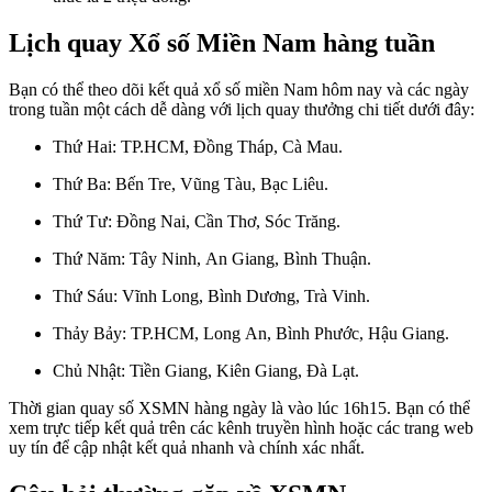
Lịch quay Xổ số Miền Nam hàng tuần
Bạn có thể theo dõi kết quả xổ số miền Nam hôm nay và các ngày
trong tuần một cách dễ dàng với lịch quay thưởng chi tiết dưới đây:
Thứ Hai: TP.HCM, Đồng Tháp, Cà Mau.
Thứ Ba: Bến Tre, Vũng Tàu, Bạc Liêu.
Thứ Tư: Đồng Nai, Cần Thơ, Sóc Trăng.
Thứ Năm: Tây Ninh, An Giang, Bình Thuận.
Thứ Sáu: Vĩnh Long, Bình Dương, Trà Vinh.
Thảy Bảy: TP.HCM, Long An, Bình Phước, Hậu Giang.
Chủ Nhật: Tiền Giang, Kiên Giang, Đà Lạt.
Thời gian quay số XSMN hàng ngày là vào lúc 16h15. Bạn có thể
xem trực tiếp kết quả trên các kênh truyền hình hoặc các trang web
uy tín để cập nhật kết quả nhanh và chính xác nhất.