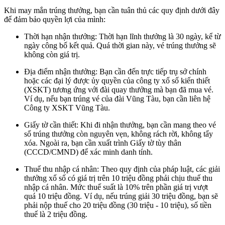
Khi may mắn trúng thưởng, bạn cần tuân thủ các quy định dưới đây
để đảm bảo quyền lợi của mình:
Thời hạn nhận thưởng: Thời hạn lĩnh thưởng là 30 ngày, kể từ
ngày công bố kết quả. Quá thời gian này, vé trúng thưởng sẽ
không còn giá trị.
Địa điểm nhận thưởng: Bạn cần đến trực tiếp trụ sở chính
hoặc các đại lý được ủy quyền của công ty xổ số kiến thiết
(XSKT) tương ứng với đài quay thưởng mà bạn đã mua vé.
Ví dụ, nếu bạn trúng vé của đài Vũng Tàu, bạn cần liên hệ
Công ty XSKT Vũng Tàu.
Giấy tờ cần thiết: Khi đi nhận thưởng, bạn cần mang theo vé
số trúng thưởng còn nguyên vẹn, không rách rời, không tẩy
xóa. Ngoài ra, bạn cần xuất trình Giấy tờ tùy thân
(CCCD/CMND) để xác minh danh tính.
Thuế thu nhập cá nhân: Theo quy định của pháp luật, các giải
thưởng xổ số có giá trị trên 10 triệu đồng phải chịu thuế thu
nhập cá nhân. Mức thuế suất là 10% trên phần giá trị vượt
quá 10 triệu đồng. Ví dụ, nếu trúng giải 30 triệu đồng, bạn sẽ
phải nộp thuế cho 20 triệu đồng (30 triệu - 10 triệu), số tiền
thuế là 2 triệu đồng.