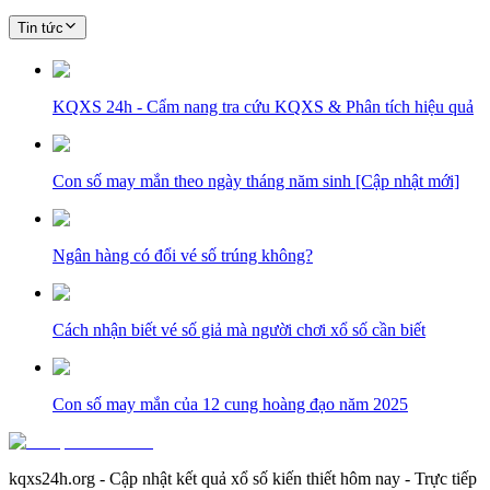
Tin tức
KQXS 24h - Cẩm nang tra cứu KQXS & Phân tích hiệu quả
Con số may mắn theo ngày tháng năm sinh [Cập nhật mới]
Ngân hàng có đổi vé số trúng không?
Cách nhận biết vé số giả mà người chơi xổ số cần biết
Con số may mắn của 12 cung hoàng đạo năm 2025
kqxs24h.org - Cập nhật kết quả xổ số kiến thiết hôm nay - Trực tiếp