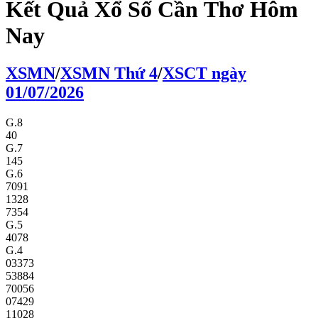
Kết Quả Xổ Số Cần Thơ Hôm
Nay
XS
MN
/
XS
MN
Thứ 4
/
XSCT
ngày
01/07/2026
G.8
40
G.7
145
G.6
7091
1328
7354
G.5
4078
G.4
03373
53884
70056
07429
11028