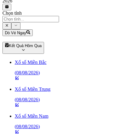
2026
Chọn tỉnh
Dò Vé Ngay
Kết Quả Hôm Qua
Xổ số Miền Bắc
(
08/08/2026
)
Xổ số Miền Trung
(
08/08/2026
)
Xổ số Miền Nam
(
08/08/2026
)