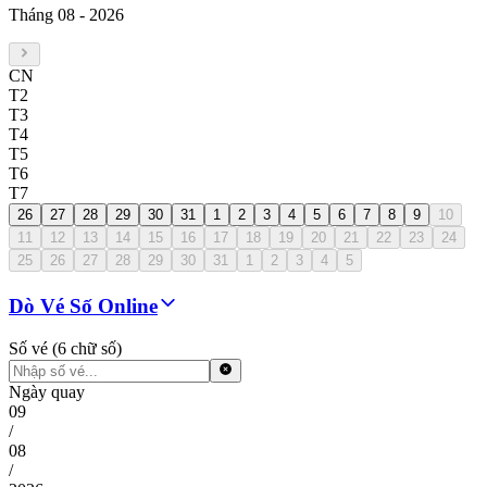
Tháng 08
-
2026
CN
T2
T3
T4
T5
T6
T7
26
27
28
29
30
31
1
2
3
4
5
6
7
8
9
10
11
12
13
14
15
16
17
18
19
20
21
22
23
24
25
26
27
28
29
30
31
1
2
3
4
5
Dò Vé Số Online
Số vé (6 chữ số)
Ngày quay
09
/
08
/