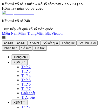
Kết quả xổ số 3 miền - Xổ số hôm nay - XS - KQXS
Hôm nay ngày
06-08-2026
Kết quả xổ số 24h
Trực tiếp kết quả xổ số toàn quốc
Miền Nam
Miền Trung
Miền Bắc
Vietlott
XSMB
XSMT
XSMN
Sổ kết quả
Thống kê
Sớ đầu đuôi
Phân tích
Sổ mơ
Tin tức
Trang chủ
XSMB
Thứ 2
Thứ 3
Thứ 4
Thứ 5
Thứ 6
Thứ 7
Chủ nhật
Trực tiếp
XSMT
Thứ 2