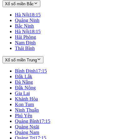
Xổ số miền Bắc
Hà Nội
18:15
Quảng Ninh
Bắc Ninh
Hà Nội
18:15
Hải Phòng
Nam Định
Thái Bình
Xổ số miền Trung
Bình Định
17:15
Đắk Lắk
Đà Nẵng
Đắk Nông
Gia Lai
Khánh Hòa
Kon Tum
Ninh Thuận
Phú Yên
Quảng Bình
17:15
Quảng Ngãi
Quảng Nam
Quảng Trị
17:15