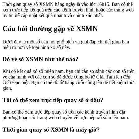
Thời gian quay số XSMN hàng ngày là vào lúc 16h15. Bạn có thể
xem trực tiếp kết quả trên các kênh truyền hình hoặc các trang web
uy tín để cập nhật kết quả nhanh và chính xác nhất.
Câu hỏi thường gặp về XSMN
Dưới đây là một số câu hỏi phổ biến và giải đáp chi tiết giúp bạn
hiểu rõ hơn về loại hình xổ số này.
Dò vé số XSMN như thế nào?
Khi có kết quả xổ số miền nam, bạn chỉ cần so sánh các con số trên
vé của mình với các con số đã được công bố từ Giải Tám lên đến
Giải Đặc biệt. Bạn có thể dò từ hàng cuối cùng lên để tiết kiệm thời
gian.
Tôi có thể xem trực tiếp quay số ở đâu?
Bạn có thể xem trực tiếp quay số trên các kênh truyền hình địa
phương hoặc các trang web chuyên về trực tiếp xổ số miền nam.
Thời gian quay số XSMN là mấy giờ?