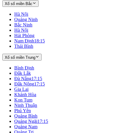
Xổ số miền Bắc
Hà Nội
Quảng Ninh
Bắc Ninh
Hà Nội
Hải Phòng
Nam Định
18:15
Thái Bình
Xổ số miền Trung
Bình Định
Đắk Lắk
Đà Nẵng
17:15
Đắk Nông
17:15
Gia Lai
Khánh Hòa
Kon Tum
Ninh Thuận
Phú Yên
Quảng Bình
Quảng Ngãi
17:15
Quảng Nam
Quảng Trị