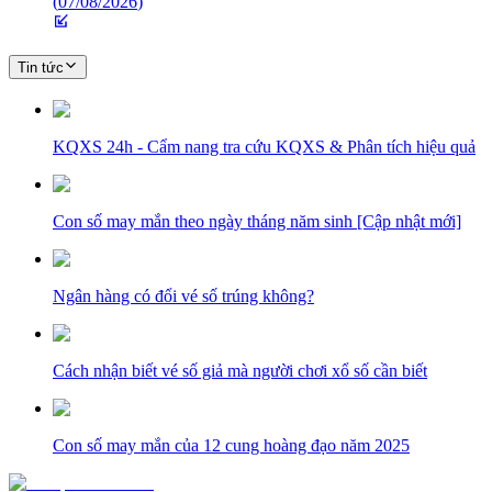
(
07/08/2026
)
Tin tức
KQXS 24h - Cẩm nang tra cứu KQXS & Phân tích hiệu quả
Con số may mắn theo ngày tháng năm sinh [Cập nhật mới]
Ngân hàng có đổi vé số trúng không?
Cách nhận biết vé số giả mà người chơi xổ số cần biết
Con số may mắn của 12 cung hoàng đạo năm 2025