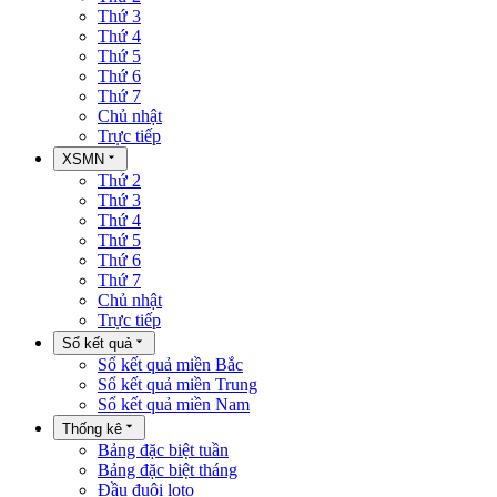
Thứ 3
Thứ 4
Thứ 5
Thứ 6
Thứ 7
Chủ nhật
Trực tiếp
XSMN
Thứ 2
Thứ 3
Thứ 4
Thứ 5
Thứ 6
Thứ 7
Chủ nhật
Trực tiếp
Sổ kết quả
Sổ kết quả miền Bắc
Sổ kết quả miền Trung
Sổ kết quả miền Nam
Thống kê
Bảng đặc biệt tuần
Bảng đặc biệt tháng
Đầu đuôi loto