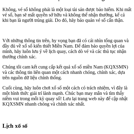
Không, vé số không phải là một loại tài sản được bảo hiểm. Khi mất
vé số, bạn sẽ mất quyền sở hữu và không thể nhận thưởng, kể cả
khi bạn là người trúng giải. Do đó, hãy bảo quản vé số cẩn thận.
Với những thông tin trên, hy vọng bạn đã có cái nhìn tổng quan và
đầy đủ về xổ số kiến thiết Miền Nam. Để đảm bảo quyền lợi của
mình, hãy luôn lưu ý về lịch quay, cách dò vé và các thủ tục nhận
thưởng chính xác.
Chúng tôi cam kết cung cấp kết quả xổ số miền Nam (KQXSMN)
và các thông tin liên quan một cách nhanh chóng, chính xác, dựa
trên nguồn dữ liệu chính thống.
Cuối cùng, hãy luôn chơi xổ số một cách có trách nhiệm, vì đây là
một hình thức giải trí lành mạnh. Chúc bạn may mắn và tìm thấy
niềm vui trong mỗi kỳ quay số! Lưu lại trang web này để cập nhật
KQXSMN nhanh chóng và chính xác nhất.
Lịch xổ số