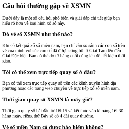
Câu hỏi thường gặp về XSMN
Dưới đây là một số câu hỏi phổ biến và giải đáp chi tiết giúp bạn
hiểu rõ hơn về loại hình xổ số này.
Dò vé số XSMN như thế nào?
Khi có kết quả xổ số miền nam, bạn chỉ cần so sánh các con số trên
vé của mình với các con số đã được công bố từ Giải Tám lên đến
Giải Đặc biệt. Bạn có thể dò từ hàng cuối cùng lên để tiết kiệm thời
gian.
Tôi có thể xem trực tiếp quay số ở đâu?
Bạn có thể xem trực tiếp quay số trên các kênh truyền hình địa
phương hoặc các trang web chuyên về trực tiếp xổ số miền nam.
Thời gian quay số XSMN là mấy giờ?
Thời gian quay số bắt đầu từ 16h15 và kết thúc vào khoảng 16h30
hàng ngày, riêng thứ Bảy sẽ có 4 đài quay thưởng.
Vé số miền Nam có được bảo hiểm không?