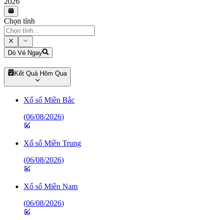
2026
Chọn tỉnh
Dò Vé Ngay
Kết Quả Hôm Qua
Xổ số Miền Bắc
(
06/08/2026
)
Xổ số Miền Trung
(
06/08/2026
)
Xổ số Miền Nam
(
06/08/2026
)