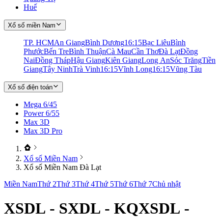
Huế
Xổ số miền Nam
TP. HCM
An Giang
Bình Dương
16:15
Bạc Liêu
Bình
Phước
Bến Tre
Bình Thuận
Cà Mau
Cần Thơ
Đà Lạt
Đồng
Nai
Đồng Tháp
Hậu Giang
Kiên Giang
Long An
Sóc Trăng
Tiền
Giang
Tây Ninh
Trà Vinh
16:15
Vĩnh Long
16:15
Vũng Tàu
Xổ số điện toán
Mega 6/45
Power 6/55
Max 3D
Max 3D Pro
Xổ số Miền Nam
Xổ số Miền Nam Đà Lạt
Miền Nam
Thứ 2
Thứ 3
Thứ 4
Thứ 5
Thứ 6
Thứ 7
Chủ nhật
XSDL - SXDL - KQXSDL -