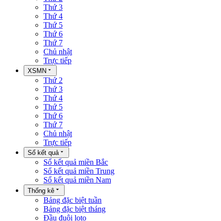
Thứ 3
Thứ 4
Thứ 5
Thứ 6
Thứ 7
Chủ nhật
Trực tiếp
XSMN
Thứ 2
Thứ 3
Thứ 4
Thứ 5
Thứ 6
Thứ 7
Chủ nhật
Trực tiếp
Sổ kết quả
Sổ kết quả miền Bắc
Sổ kết quả miền Trung
Sổ kết quả miền Nam
Thống kê
Bảng đặc biệt tuần
Bảng đặc biệt tháng
Đầu đuôi loto