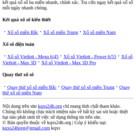
kết quả xổ số ba miền nhanh, chính xác. Tra cứu ngay kết quả xổ số
mỗi ngày nhanh chóng.
Kết quả xổ số kiến thiết
Xổ số miền Bắc
Xổ số miền Trung
Xổ số miền Nam
Xổ số điện toán
Xổ số Vietlott - Mega 6/45
Xổ số Vietlott - Power 6/55
Xổ số
Vietlott - Max 3D
Xổ số Vietlott - Max 3D Pro
Quay thử xổ số
Quay thử xổ số miền Bắc
Quay thử xổ số miền Trung
Quay
thử xổ số miền Nam
Nội dung trên site
kqxs24h.org
chỉ mang tính chất tham khảo.
Chúng tôi không chịu trách nhiệm nào về bất kỳ sai sót hoặc thiệt
hại nào phát sinh từ việc sử dụng thông tin trên site.
© Bản quyền thuộc về kqxs24h.org | Góp ý khiếu nại:
kqxs24horg@gmail.com
kqxs