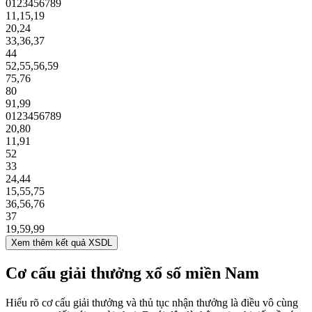
0
1
2
3
4
5
6
7
8
9
11
,
15
,
19
20
,
24
33
,
36
,
37
44
52
,
55
,
56
,
59
75
,
76
80
91
,
99
0
1
2
3
4
5
6
7
8
9
20
,
80
11
,
91
52
33
24
,
44
15
,
55
,
75
36
,
56
,
76
37
19
,
59
,
99
Xem thêm kết quả XSDL
Cơ cấu giải thưởng xổ số miền Nam
Hiểu rõ cơ cấu giải thưởng và thủ tục nhận thưởng là điều vô cùng