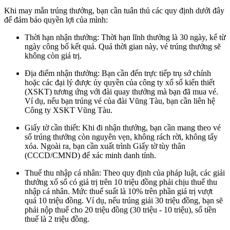
Khi may mắn trúng thưởng, bạn cần tuân thủ các quy định dưới đây
để đảm bảo quyền lợi của mình:
Thời hạn nhận thưởng: Thời hạn lĩnh thưởng là 30 ngày, kể từ
ngày công bố kết quả. Quá thời gian này, vé trúng thưởng sẽ
không còn giá trị.
Địa điểm nhận thưởng: Bạn cần đến trực tiếp trụ sở chính
hoặc các đại lý được ủy quyền của công ty xổ số kiến thiết
(XSKT) tương ứng với đài quay thưởng mà bạn đã mua vé.
Ví dụ, nếu bạn trúng vé của đài Vũng Tàu, bạn cần liên hệ
Công ty XSKT Vũng Tàu.
Giấy tờ cần thiết: Khi đi nhận thưởng, bạn cần mang theo vé
số trúng thưởng còn nguyên vẹn, không rách rời, không tẩy
xóa. Ngoài ra, bạn cần xuất trình Giấy tờ tùy thân
(CCCD/CMND) để xác minh danh tính.
Thuế thu nhập cá nhân: Theo quy định của pháp luật, các giải
thưởng xổ số có giá trị trên 10 triệu đồng phải chịu thuế thu
nhập cá nhân. Mức thuế suất là 10% trên phần giá trị vượt
quá 10 triệu đồng. Ví dụ, nếu trúng giải 30 triệu đồng, bạn sẽ
phải nộp thuế cho 20 triệu đồng (30 triệu - 10 triệu), số tiền
thuế là 2 triệu đồng.