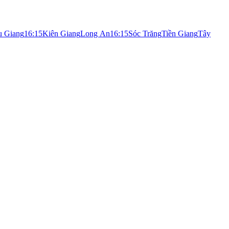
u Giang
16:15
Kiên Giang
Long An
16:15
Sóc Trăng
Tiền Giang
Tây