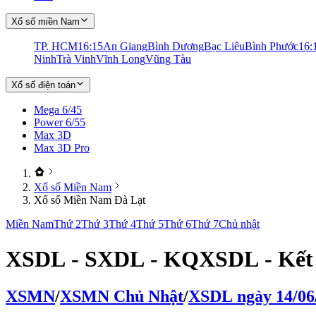
Xổ số miền Nam
TP. HCM
16:15
An Giang
Bình Dương
Bạc Liêu
Bình Phước
16:
Ninh
Trà Vinh
Vĩnh Long
Vũng Tàu
Xổ số điện toán
Mega 6/45
Power 6/55
Max 3D
Max 3D Pro
Xổ số Miền Nam
Xổ số Miền Nam Đà Lạt
Miền Nam
Thứ 2
Thứ 3
Thứ 4
Thứ 5
Thứ 6
Thứ 7
Chủ nhật
XSDL - SXDL - KQXSDL - Kết
XS
MN
/
XS
MN
Chủ Nhật
/
XSDL
ngày 14/06