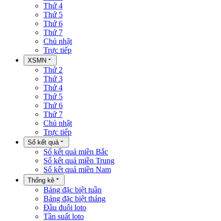
Thứ 4
Thứ 5
Thứ 6
Thứ 7
Chủ nhật
Trực tiếp
XSMN
Thứ 2
Thứ 3
Thứ 4
Thứ 5
Thứ 6
Thứ 7
Chủ nhật
Trực tiếp
Sổ kết quả
Sổ kết quả miền Bắc
Sổ kết quả miền Trung
Sổ kết quả miền Nam
Thống kê
Bảng đặc biệt tuần
Bảng đặc biệt tháng
Đầu đuôi loto
Tần suất loto