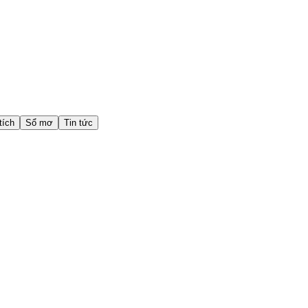
tích
Sổ mơ
Tin tức