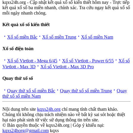
kqxs24h.org - Cập nhật kết quả xổ số kiến thiết hôm nay - Trực tiếp
kết quả xổ số ba miền nhanh, chính xác. Tra cứu ngay kết quả xổ số
mỗi ngày nhanh chóng.
Kết quả xổ số kiến thiết
Xổ số miền Bắc
Xổ số miền Trung
Xổ số miền Nam
Xổ số điện toán
Xổ số Vietlott - Mega 6/45
Xổ số Vietlott - Power 6/55
Xổ số
Vietlott - Max 3D
Xổ số Vietlott - Max 3D Pro
Quay thử xổ số
Quay thử xổ số miền Bắc
Quay thử xổ số miền Trung
Quay
thử xổ số miền Nam
Nội dung trên site
kqxs24h.org
chỉ mang tính chất tham khảo.
Chúng tôi không chịu trách nhiệm nào về bất kỳ sai sót hoặc thiệt
hại nào phát sinh từ việc sử dụng thông tin trên site.
© Bản quyền thuộc về kqxs24h.org | Góp ý khiếu nại:
kqxs24horg@gmail.com
kqxs