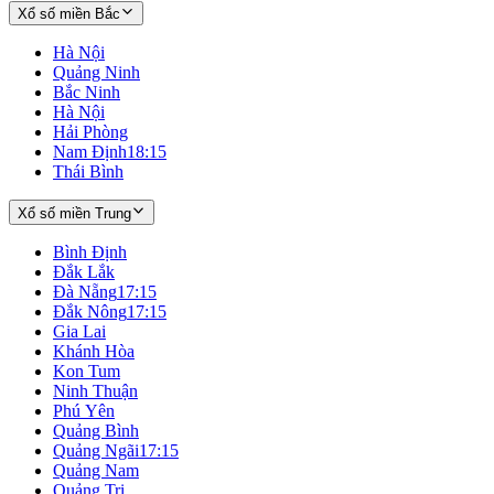
Xổ số miền Bắc
Hà Nội
Quảng Ninh
Bắc Ninh
Hà Nội
Hải Phòng
Nam Định
18:15
Thái Bình
Xổ số miền Trung
Bình Định
Đắk Lắk
Đà Nẵng
17:15
Đắk Nông
17:15
Gia Lai
Khánh Hòa
Kon Tum
Ninh Thuận
Phú Yên
Quảng Bình
Quảng Ngãi
17:15
Quảng Nam
Quảng Trị