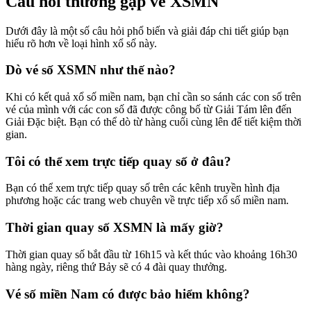
Câu hỏi thường gặp về XSMN
Dưới đây là một số câu hỏi phổ biến và giải đáp chi tiết giúp bạn
hiểu rõ hơn về loại hình xổ số này.
Dò vé số XSMN như thế nào?
Khi có kết quả xổ số miền nam, bạn chỉ cần so sánh các con số trên
vé của mình với các con số đã được công bố từ Giải Tám lên đến
Giải Đặc biệt. Bạn có thể dò từ hàng cuối cùng lên để tiết kiệm thời
gian.
Tôi có thể xem trực tiếp quay số ở đâu?
Bạn có thể xem trực tiếp quay số trên các kênh truyền hình địa
phương hoặc các trang web chuyên về trực tiếp xổ số miền nam.
Thời gian quay số XSMN là mấy giờ?
Thời gian quay số bắt đầu từ 16h15 và kết thúc vào khoảng 16h30
hàng ngày, riêng thứ Bảy sẽ có 4 đài quay thưởng.
Vé số miền Nam có được bảo hiểm không?