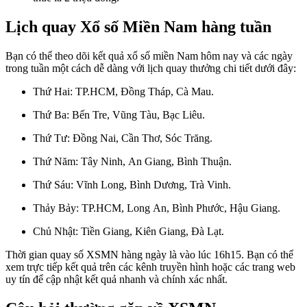
Lịch quay Xổ số Miền Nam hàng tuần
Bạn có thể theo dõi kết quả xổ số miền Nam hôm nay và các ngày
trong tuần một cách dễ dàng với lịch quay thưởng chi tiết dưới đây:
Thứ Hai: TP.HCM, Đồng Tháp, Cà Mau.
Thứ Ba: Bến Tre, Vũng Tàu, Bạc Liêu.
Thứ Tư: Đồng Nai, Cần Thơ, Sóc Trăng.
Thứ Năm: Tây Ninh, An Giang, Bình Thuận.
Thứ Sáu: Vĩnh Long, Bình Dương, Trà Vinh.
Thảy Bảy: TP.HCM, Long An, Bình Phước, Hậu Giang.
Chủ Nhật: Tiền Giang, Kiên Giang, Đà Lạt.
Thời gian quay số XSMN hàng ngày là vào lúc 16h15. Bạn có thể
xem trực tiếp kết quả trên các kênh truyền hình hoặc các trang web
uy tín để cập nhật kết quả nhanh và chính xác nhất.