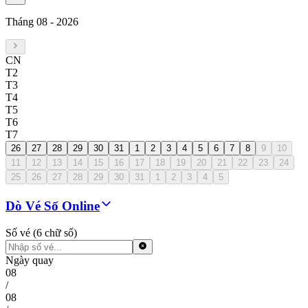
Tháng 08
-
2026
CN
T2
T3
T4
T5
T6
T7
26
27
28
29
30
31
1
2
3
4
5
6
7
8
9
10
11
12
13
14
15
16
17
18
19
20
21
22
23
24
25
26
27
28
29
30
31
1
2
3
4
5
Dò Vé Số Online
Số vé (6 chữ số)
Ngày quay
08
/
08