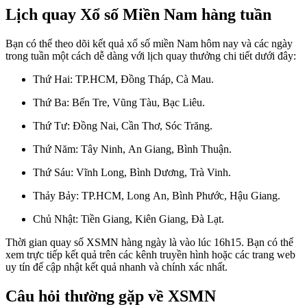
Lịch quay Xổ số Miền Nam hàng tuần
Bạn có thể theo dõi kết quả xổ số miền Nam hôm nay và các ngày
trong tuần một cách dễ dàng với lịch quay thưởng chi tiết dưới đây:
Thứ Hai: TP.HCM, Đồng Tháp, Cà Mau.
Thứ Ba: Bến Tre, Vũng Tàu, Bạc Liêu.
Thứ Tư: Đồng Nai, Cần Thơ, Sóc Trăng.
Thứ Năm: Tây Ninh, An Giang, Bình Thuận.
Thứ Sáu: Vĩnh Long, Bình Dương, Trà Vinh.
Thảy Bảy: TP.HCM, Long An, Bình Phước, Hậu Giang.
Chủ Nhật: Tiền Giang, Kiên Giang, Đà Lạt.
Thời gian quay số XSMN hàng ngày là vào lúc 16h15. Bạn có thể
xem trực tiếp kết quả trên các kênh truyền hình hoặc các trang web
uy tín để cập nhật kết quả nhanh và chính xác nhất.
Câu hỏi thường gặp về XSMN