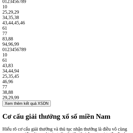
0
1
2
3
4
5
6
7
8
9
10
25
,
29
,
29
34
,
35
,
38
43
,
44
,
45
,
46
61
77
83
,
88
94
,
96
,
99
0
1
2
3
4
5
6
7
8
9
10
61
43
,
83
34
,
44
,
94
25
,
35
,
45
46
,
96
77
38
,
88
29
,
29
,
99
Xem thêm kết quả XSDN
Cơ cấu giải thưởng xổ số miền Nam
Hiểu rõ cơ cấu giải thưởng và thủ tục nhận thưởng là điều vô cùng