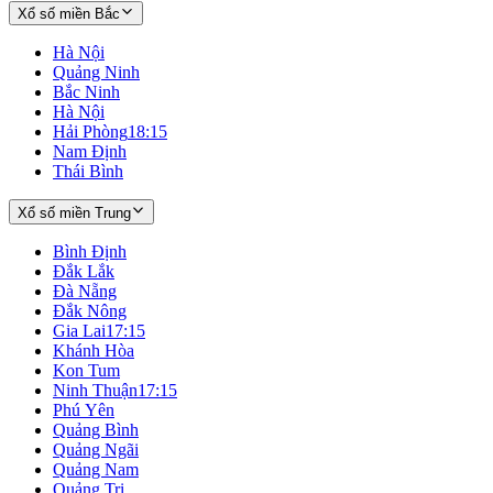
Xổ số miền Bắc
Hà Nội
Quảng Ninh
Bắc Ninh
Hà Nội
Hải Phòng
18:15
Nam Định
Thái Bình
Xổ số miền Trung
Bình Định
Đắk Lắk
Đà Nẵng
Đắk Nông
Gia Lai
17:15
Khánh Hòa
Kon Tum
Ninh Thuận
17:15
Phú Yên
Quảng Bình
Quảng Ngãi
Quảng Nam
Quảng Trị