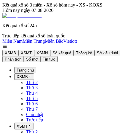
Kết quả xổ số 3 miền - Xổ số hôm nay - XS - KQXS
Hôm nay ngày
07-08-2026
Kết quả xổ số 24h
Trực tiếp kết quả xổ số toàn quốc
Miền Nam
Miền Trung
Miền Bắc
Vietlott
XSMB
XSMT
XSMN
Sổ kết quả
Thống kê
Sớ đầu đuôi
Phân tích
Sổ mơ
Tin tức
Trang chủ
XSMB
Thứ 2
Thứ 3
Thứ 4
Thứ 5
Thứ 6
Thứ 7
Chủ nhật
Trực tiếp
XSMT
Thứ 2