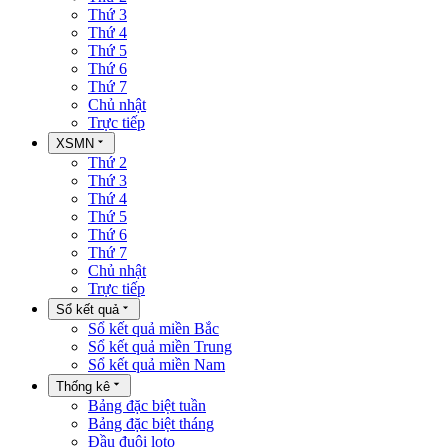
Thứ 3
Thứ 4
Thứ 5
Thứ 6
Thứ 7
Chủ nhật
Trực tiếp
XSMN
Thứ 2
Thứ 3
Thứ 4
Thứ 5
Thứ 6
Thứ 7
Chủ nhật
Trực tiếp
Sổ kết quả
Sổ kết quả miền Bắc
Sổ kết quả miền Trung
Sổ kết quả miền Nam
Thống kê
Bảng đặc biệt tuần
Bảng đặc biệt tháng
Đầu đuôi loto