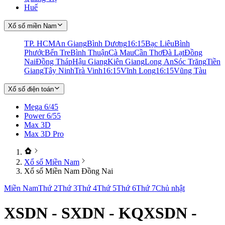
Huế
Xổ số miền Nam
TP. HCM
An Giang
Bình Dương
16:15
Bạc Liêu
Bình
Phước
Bến Tre
Bình Thuận
Cà Mau
Cần Thơ
Đà Lạt
Đồng
Nai
Đồng Tháp
Hậu Giang
Kiên Giang
Long An
Sóc Trăng
Tiền
Giang
Tây Ninh
Trà Vinh
16:15
Vĩnh Long
16:15
Vũng Tàu
Xổ số điện toán
Mega 6/45
Power 6/55
Max 3D
Max 3D Pro
Xổ số Miền Nam
Xổ số Miền Nam Đồng Nai
Miền Nam
Thứ 2
Thứ 3
Thứ 4
Thứ 5
Thứ 6
Thứ 7
Chủ nhật
XSDN - SXDN - KQXSDN -