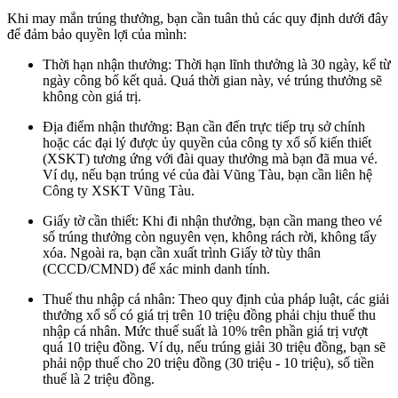
Khi may mắn trúng thưởng, bạn cần tuân thủ các quy định dưới đây
để đảm bảo quyền lợi của mình:
Thời hạn nhận thưởng: Thời hạn lĩnh thưởng là 30 ngày, kể từ
ngày công bố kết quả. Quá thời gian này, vé trúng thưởng sẽ
không còn giá trị.
Địa điểm nhận thưởng: Bạn cần đến trực tiếp trụ sở chính
hoặc các đại lý được ủy quyền của công ty xổ số kiến thiết
(XSKT) tương ứng với đài quay thưởng mà bạn đã mua vé.
Ví dụ, nếu bạn trúng vé của đài Vũng Tàu, bạn cần liên hệ
Công ty XSKT Vũng Tàu.
Giấy tờ cần thiết: Khi đi nhận thưởng, bạn cần mang theo vé
số trúng thưởng còn nguyên vẹn, không rách rời, không tẩy
xóa. Ngoài ra, bạn cần xuất trình Giấy tờ tùy thân
(CCCD/CMND) để xác minh danh tính.
Thuế thu nhập cá nhân: Theo quy định của pháp luật, các giải
thưởng xổ số có giá trị trên 10 triệu đồng phải chịu thuế thu
nhập cá nhân. Mức thuế suất là 10% trên phần giá trị vượt
quá 10 triệu đồng. Ví dụ, nếu trúng giải 30 triệu đồng, bạn sẽ
phải nộp thuế cho 20 triệu đồng (30 triệu - 10 triệu), số tiền
thuế là 2 triệu đồng.