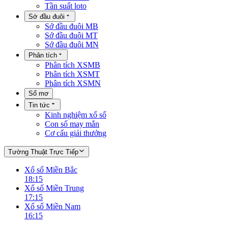
Tần suất loto
Sớ đầu đuôi
Sớ đầu đuôi MB
Sớ đầu đuôi MT
Sớ đầu đuôi MN
Phân tích
Phân tích XSMB
Phân tích XSMT
Phân tích XSMN
Sổ mơ
Tin tức
Kinh nghiệm xổ số
Con số may mắn
Cơ cấu giải thưởng
Tường Thuật Trực Tiếp
Xổ số Miền Bắc
18:15
Xổ số Miền Trung
17:15
Xổ số Miền Nam
16:15