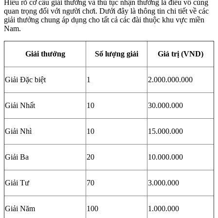
Hiểu rõ cơ cấu giải thưởng và thủ tục nhận thưởng là điều vô cùng
quan trọng đối với người chơi. Dưới đây là thông tin chi tiết về các
giải thưởng chung áp dụng cho tất cả các đài thuộc khu vực miền
Nam.
Giải thưởng
Số lượng giải
Giá trị (VND)
Giải Đặc biệt
1
2.000.000.000
Giải Nhất
10
30.000.000
Giải Nhì
10
15.000.000
Giải Ba
20
10.000.000
Giải Tư
70
3.000.000
Giải Năm
100
1.000.000