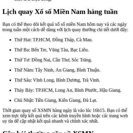
Lịch quay Xổ số Miền Nam hàng tuần
Bạn có thể theo dõi kết quả xổ số miền Nam hôm nay và các ngày
trong tuần một cách dễ dàng với lịch quay thưởng chi tiết dưới đây:
Thứ Hai: TP.HCM, Đồng Tháp, Cà Mau.
Thứ Ba: Bến Tre, Vũng Tàu, Bạc Liêu.
Thứ Tư: Đồng Nai, Cần Thơ, Sóc Trăng.
Thứ Năm: Tây Ninh, An Giang, Bình Thuận.
Thứ Sáu: Vĩnh Long, Bình Dương, Trà Vinh.
Thảy Bảy: TP.HCM, Long An, Bình Phước, Hậu Giang.
Chủ Nhật: Tiền Giang, Kiên Giang, Đà Lạt.
Thời gian quay số XSMN hàng ngày là vào lúc 16h15. Bạn có thể
xem trực tiếp kết quả trên các kênh truyền hình hoặc các trang web
uy tín để cập nhật kết quả nhanh và chính xác nhất.