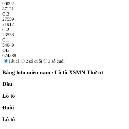
90092
87121
G.3
27559
21912
G.2
23538
G.1
54049
ĐB
674288
Tất cả
2 số cuối
3 số cuối
Bảng loto miền nam
/
Lô tô XSMN
Thứ tư
Đầu
Lô tô
Đuôi
Lô tô