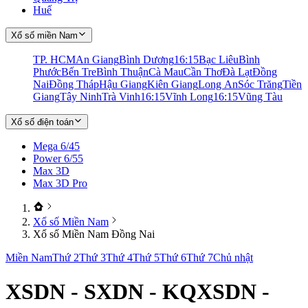
Huế
Xổ số miền Nam
TP. HCM
An Giang
Bình Dương
16:15
Bạc Liêu
Bình
Phước
Bến Tre
Bình Thuận
Cà Mau
Cần Thơ
Đà Lạt
Đồng
Nai
Đồng Tháp
Hậu Giang
Kiên Giang
Long An
Sóc Trăng
Tiền
Giang
Tây Ninh
Trà Vinh
16:15
Vĩnh Long
16:15
Vũng Tàu
Xổ số điện toán
Mega 6/45
Power 6/55
Max 3D
Max 3D Pro
Xổ số Miền Nam
Xổ số Miền Nam Đồng Nai
Miền Nam
Thứ 2
Thứ 3
Thứ 4
Thứ 5
Thứ 6
Thứ 7
Chủ nhật
XSDN - SXDN - KQXSDN -