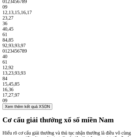
0
1
2
3
4
5
6
7
8
9
09
12
,
13
,
15
,
16
,
17
23
,
27
36
40
,
45
61
84
,
85
92
,
93
,
93
,
97
0
1
2
3
4
5
6
7
8
9
40
61
12
,
92
13
,
23
,
93
,
93
84
15
,
45
,
85
16
,
36
17
,
27
,
97
09
Xem thêm kết quả XSDN
Cơ cấu giải thưởng xổ số miền Nam
Hiểu rõ cơ cấu giải thưởng và thủ tục nhận thưởng là điều vô cùng