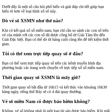
Dưới đây là một số câu hỏi phổ biến và giải đáp chi tiết giúp bạn
hiểu rõ hơn về loại hình xổ số này.
Dò vé số XSMN như thế nào?
Khi có kết quả xổ số miền nam, bạn chỉ cần so sánh các con số trên
vé của mình với các con số đã được công bố từ Giải Tám lên đến
Giải Đặc biệt. Bạn có thể dò từ hàng cuối cùng lên để tiết kiệm thời
gian.
Tôi có thể xem trực tiếp quay số ở đâu?
Bạn có thể xem trực tiếp quay số trên các kênh truyền hình địa
phương hoặc các trang web chuyên về trực tiếp xổ số miền nam.
Thời gian quay số XSMN là mấy giờ?
Thời gian quay số bắt đầu từ 16h15 và kết thúc vào khoảng 16h30
hàng ngày, riêng thứ Bảy sẽ có 4 đài quay thưởng.
Vé số miền Nam có được bảo hiểm không?
Không, vé số không phải là một loại tài sản được bảo hiểm. Khi mất