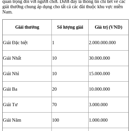
quan trọng đối với người chơi. Dưới đây là thông tin chi tiết về các
giải thưởng chung áp dụng cho tất cả các đài thuộc khu vực miền
Nam.
Giải thưởng
Số lượng giải
Giá trị (VND)
Giải Đặc biệt
1
2.000.000.000
Giải Nhất
10
30.000.000
Giải Nhì
10
15.000.000
Giải Ba
20
10.000.000
Giải Tư
70
3.000.000
Giải Năm
100
1.000.000