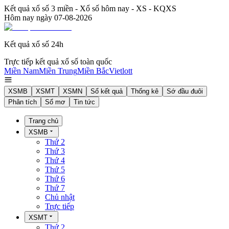
Kết quả xổ số 3 miền - Xổ số hôm nay - XS - KQXS
Hôm nay ngày
07-08-2026
Kết quả xổ số 24h
Trực tiếp kết quả xổ số toàn quốc
Miền Nam
Miền Trung
Miền Bắc
Vietlott
XSMB
XSMT
XSMN
Sổ kết quả
Thống kê
Sớ đầu đuôi
Phân tích
Sổ mơ
Tin tức
Trang chủ
XSMB
Thứ 2
Thứ 3
Thứ 4
Thứ 5
Thứ 6
Thứ 7
Chủ nhật
Trực tiếp
XSMT
Thứ 2