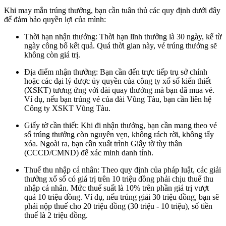
Khi may mắn trúng thưởng, bạn cần tuân thủ các quy định dưới đây
để đảm bảo quyền lợi của mình:
Thời hạn nhận thưởng: Thời hạn lĩnh thưởng là 30 ngày, kể từ
ngày công bố kết quả. Quá thời gian này, vé trúng thưởng sẽ
không còn giá trị.
Địa điểm nhận thưởng: Bạn cần đến trực tiếp trụ sở chính
hoặc các đại lý được ủy quyền của công ty xổ số kiến thiết
(XSKT) tương ứng với đài quay thưởng mà bạn đã mua vé.
Ví dụ, nếu bạn trúng vé của đài Vũng Tàu, bạn cần liên hệ
Công ty XSKT Vũng Tàu.
Giấy tờ cần thiết: Khi đi nhận thưởng, bạn cần mang theo vé
số trúng thưởng còn nguyên vẹn, không rách rời, không tẩy
xóa. Ngoài ra, bạn cần xuất trình Giấy tờ tùy thân
(CCCD/CMND) để xác minh danh tính.
Thuế thu nhập cá nhân: Theo quy định của pháp luật, các giải
thưởng xổ số có giá trị trên 10 triệu đồng phải chịu thuế thu
nhập cá nhân. Mức thuế suất là 10% trên phần giá trị vượt
quá 10 triệu đồng. Ví dụ, nếu trúng giải 30 triệu đồng, bạn sẽ
phải nộp thuế cho 20 triệu đồng (30 triệu - 10 triệu), số tiền
thuế là 2 triệu đồng.