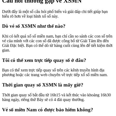
Câu hỏi thường gặp về XSMN
Dưới đây là một số câu hỏi phổ biến và giải đáp chi tiết giúp bạn
hiểu rõ hơn về loại hình xổ số này.
Dò vé số XSMN như thế nào?
Khi có kết quả xổ số miền nam, bạn chỉ cần so sánh các con số trên
vé của mình với các con số đã được công bố từ Giải Tám lên đến
Giải Đặc biệt. Bạn có thể dò từ hàng cuối cùng lên để tiết kiệm thời
gian.
Tôi có thể xem trực tiếp quay số ở đâu?
Bạn có thể xem trực tiếp quay số trên các kênh truyền hình địa
phương hoặc các trang web chuyên về trực tiếp xổ số miền nam.
Thời gian quay số XSMN là mấy giờ?
Thời gian quay số bắt đầu từ 16h15 và kết thúc vào khoảng 16h30
hàng ngày, riêng thứ Bảy sẽ có 4 đài quay thưởng.
Vé số miền Nam có được bảo hiểm không?