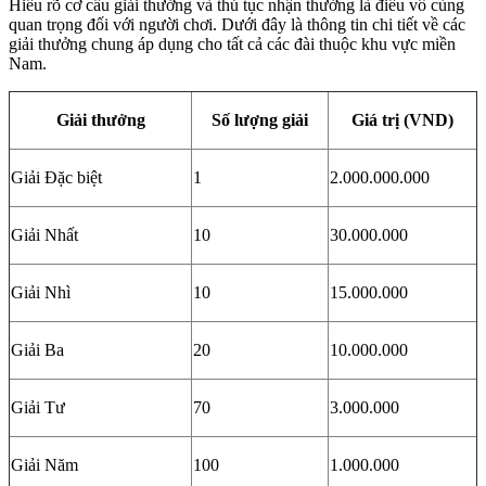
Hiểu rõ cơ cấu giải thưởng và thủ tục nhận thưởng là điều vô cùng
quan trọng đối với người chơi. Dưới đây là thông tin chi tiết về các
giải thưởng chung áp dụng cho tất cả các đài thuộc khu vực miền
Nam.
Giải thưởng
Số lượng giải
Giá trị (VND)
Giải Đặc biệt
1
2.000.000.000
Giải Nhất
10
30.000.000
Giải Nhì
10
15.000.000
Giải Ba
20
10.000.000
Giải Tư
70
3.000.000
Giải Năm
100
1.000.000