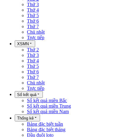
Thứ 3
Thứ 4
Thứ 5
Thứ 6
Thứ 7
Chủ nhật
Trực tiếp
XSMN
Thứ 2
Thứ 3
Thứ 4
Thứ 5
Thứ 6
Thứ 7
Chủ nhật
Trực tiếp
Sổ kết quả
Sổ kết quả miền Bắc
Sổ kết quả miền Trung
Sổ kết quả miền Nam
Thống kê
Bảng đặc biệt tuần
Bảng đặc biệt tháng
Đầu đuôi loto