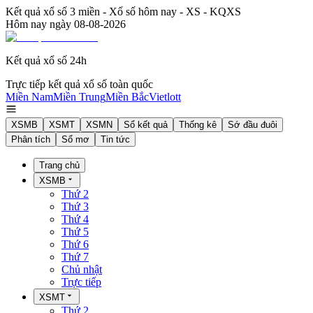
Kết quả xổ số 3 miền - Xổ số hôm nay - XS - KQXS
Hôm nay ngày
08-08-2026
Kết quả xổ số 24h
Trực tiếp kết quả xổ số toàn quốc
Miền Nam
Miền Trung
Miền Bắc
Vietlott
XSMB
XSMT
XSMN
Sổ kết quả
Thống kê
Sớ đầu đuôi
Phân tích
Sổ mơ
Tin tức
Trang chủ
XSMB
Thứ 2
Thứ 3
Thứ 4
Thứ 5
Thứ 6
Thứ 7
Chủ nhật
Trực tiếp
XSMT
Thứ 2