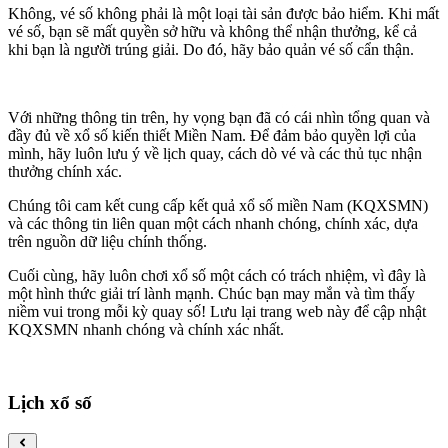
Không, vé số không phải là một loại tài sản được bảo hiểm. Khi mất
vé số, bạn sẽ mất quyền sở hữu và không thể nhận thưởng, kể cả
khi bạn là người trúng giải. Do đó, hãy bảo quản vé số cẩn thận.
Với những thông tin trên, hy vọng bạn đã có cái nhìn tổng quan và
đầy đủ về xổ số kiến thiết Miền Nam. Để đảm bảo quyền lợi của
mình, hãy luôn lưu ý về lịch quay, cách dò vé và các thủ tục nhận
thưởng chính xác.
Chúng tôi cam kết cung cấp kết quả xổ số miền Nam (KQXSMN)
và các thông tin liên quan một cách nhanh chóng, chính xác, dựa
trên nguồn dữ liệu chính thống.
Cuối cùng, hãy luôn chơi xổ số một cách có trách nhiệm, vì đây là
một hình thức giải trí lành mạnh. Chúc bạn may mắn và tìm thấy
niềm vui trong mỗi kỳ quay số! Lưu lại trang web này để cập nhật
KQXSMN nhanh chóng và chính xác nhất.
Lịch xổ số