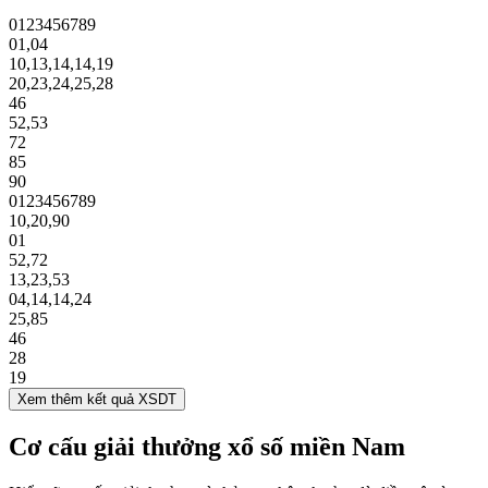
0
1
2
3
4
5
6
7
8
9
01
,
04
10
,
13
,
14
,
14
,
19
20
,
23
,
24
,
25
,
28
46
52
,
53
72
85
90
0
1
2
3
4
5
6
7
8
9
10
,
20
,
90
01
52
,
72
13
,
23
,
53
04
,
14
,
14
,
24
25
,
85
46
28
19
Xem thêm kết quả XSDT
Cơ cấu giải thưởng xổ số miền Nam