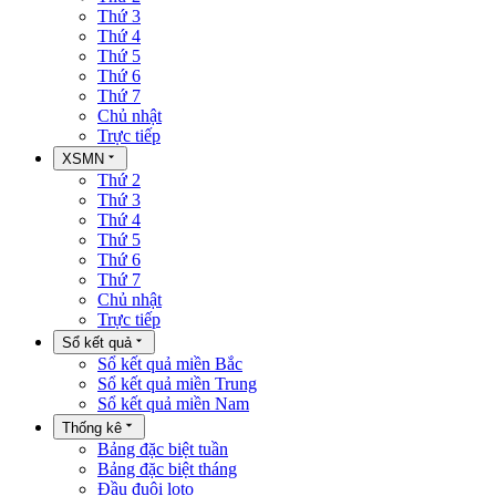
Thứ 3
Thứ 4
Thứ 5
Thứ 6
Thứ 7
Chủ nhật
Trực tiếp
XSMN
Thứ 2
Thứ 3
Thứ 4
Thứ 5
Thứ 6
Thứ 7
Chủ nhật
Trực tiếp
Sổ kết quả
Sổ kết quả miền Bắc
Sổ kết quả miền Trung
Sổ kết quả miền Nam
Thống kê
Bảng đặc biệt tuần
Bảng đặc biệt tháng
Đầu đuôi loto