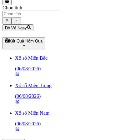
Chọn tỉnh
Dò Vé Ngay
Kết Quả Hôm Qua
Xổ số Miền Bắc
(
06/08/2026
)
Xổ số Miền Trung
(
06/08/2026
)
Xổ số Miền Nam
(
06/08/2026
)