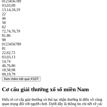
0
1
2
3
4
5
6
7
8
9
03
,
03
,
09
13
,
14
,
18
,
19
22
46
58
62
72
,
74
,
76
,
79
81
,
86
98
0
1
2
3
4
5
6
7
8
9
81
22
,
62
,
72
03
,
03
,
13
14
,
74
46
,
76
,
86
18
,
58
,
98
09
,
19
,
79
Xem thêm kết quả XSDT
Cơ cấu giải thưởng xổ số miền Nam
Hiểu rõ cơ cấu giải thưởng và thủ tục nhận thưởng là điều vô cùng
quan trọng đối với người chơi. Dưới đây là thông tin chi tiết về các