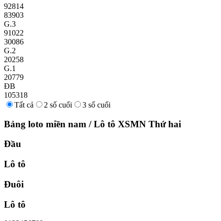
92814
83903
G.3
91022
30086
G.2
20258
G.1
20779
ĐB
105318
Tất cả
2 số cuối
3 số cuối
Bảng loto miền nam
/
Lô tô XSMN
Thứ hai
Đầu
Lô tô
Đuôi
Lô tô