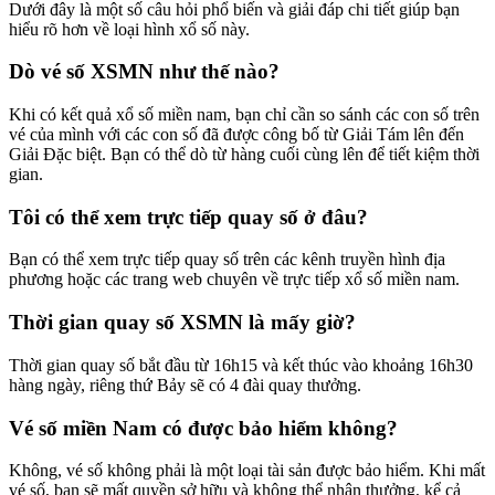
Dưới đây là một số câu hỏi phổ biến và giải đáp chi tiết giúp bạn
hiểu rõ hơn về loại hình xổ số này.
Dò vé số XSMN như thế nào?
Khi có kết quả xổ số miền nam, bạn chỉ cần so sánh các con số trên
vé của mình với các con số đã được công bố từ Giải Tám lên đến
Giải Đặc biệt. Bạn có thể dò từ hàng cuối cùng lên để tiết kiệm thời
gian.
Tôi có thể xem trực tiếp quay số ở đâu?
Bạn có thể xem trực tiếp quay số trên các kênh truyền hình địa
phương hoặc các trang web chuyên về trực tiếp xổ số miền nam.
Thời gian quay số XSMN là mấy giờ?
Thời gian quay số bắt đầu từ 16h15 và kết thúc vào khoảng 16h30
hàng ngày, riêng thứ Bảy sẽ có 4 đài quay thưởng.
Vé số miền Nam có được bảo hiểm không?
Không, vé số không phải là một loại tài sản được bảo hiểm. Khi mất
vé số, bạn sẽ mất quyền sở hữu và không thể nhận thưởng, kể cả