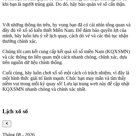
khi bạn là người trúng giải. Do đó, hãy bảo quản vé số cẩn thận.
Với những thông tin trên, hy vọng bạn đã có cái nhìn tổng quan và
đầy đủ về xổ số kiến thiết Miền Nam. Để đảm bảo quyền lợi của
mình, hãy luôn lưu ý về lịch quay, cách dò vé và các thủ tục nhận
thưởng chính xác.
Chúng tôi cam kết cung cấp kết quả xổ số miền Nam (KQXSMN)
và các thông tin liên quan một cách nhanh chóng, chính xác, dựa
trên nguồn dữ liệu chính thống.
Cuối cùng, hãy luôn chơi xổ số một cách có trách nhiệm, vì đây là
một hình thức giải trí lành mạnh. Chúc bạn may mắn và tìm thấy
niềm vui trong mỗi kỳ quay số! Lưu lại trang web này để cập nhật
KQXSMN nhanh chóng và chính xác nhất.
Lịch xổ số
Tháng 08
-
2026