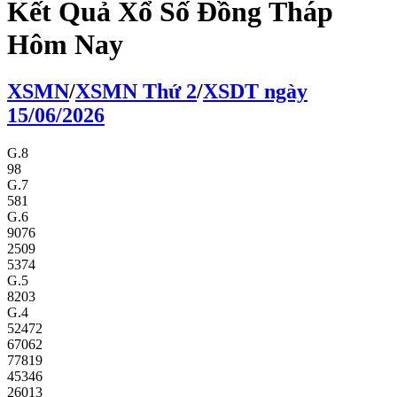
Kết Quả Xổ Số Đồng Tháp
Hôm Nay
XS
MN
/
XS
MN
Thứ 2
/
XSDT
ngày
15/06/2026
G.8
98
G.7
581
G.6
9076
2509
5374
G.5
8203
G.4
52472
67062
77819
45346
26013