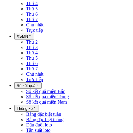
Thứ 4
Thứ 5
Thứ 6
Thứ 7
Chủ nhật
Trực tiếp
XSMN
Thứ 2
Thứ 3
Thứ 4
Thứ 5
Thứ 6
Thứ 7
Chủ nhật
Trực tiếp
Sổ kết quả
Sổ kết quả miền Bắc
Sổ kết quả miền Trung
Sổ kết quả miền Nam
Thống kê
Bảng đặc biệt tuần
Bảng đặc biệt tháng
Đầu đuôi loto
Tần suất loto