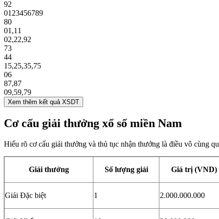
92
0
1
2
3
4
5
6
7
8
9
80
01
,
11
02
,
22
,
92
73
44
15
,
25
,
35
,
75
06
87
,
87
09
,
59
,
79
Xem thêm kết quả XSDT
Cơ cấu giải thưởng xổ số miền Nam
Hiểu rõ cơ cấu giải thưởng và thủ tục nhận thưởng là điều vô cùng qu
Giải thưởng
Số lượng giải
Giá trị (VND)
Giải Đặc biệt
1
2.000.000.000