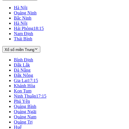
Hà Nội
Quảng Ninh
Bắc Ninh
Hà Nội
Hải Phòng
18:15
Nam Định
Thái Bình
Xổ số miền Trung
Bình Định
Đắk Lắk
Đà Nẵng
Đắk Nông
Gia Lai
17:15
Khánh Hòa
Kon Tum
Ninh Thuận
17:15
Phú Yên
Quảng Bình
Quảng Ngãi
Quảng Nam
Quảng Trị
Huế