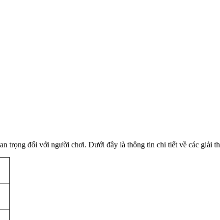
an trọng đối với người chơi. Dưới đây là thông tin chi tiết về các giả