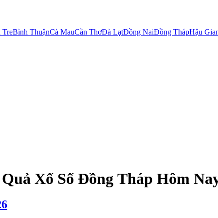
 Tre
Bình Thuận
Cà Mau
Cần Thơ
Đà Lạt
Đồng Nai
Đồng Tháp
Hậu Gia
 Quả Xổ Số Đồng Tháp Hôm Na
26