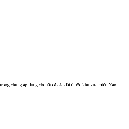
i thưởng chung áp dụng cho tất cả các đài thuộc khu vực miền Nam.