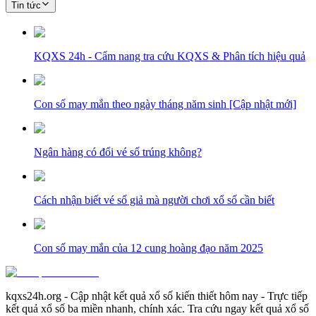
Tin tức
KQXS 24h - Cẩm nang tra cứu KQXS & Phân tích hiệu quả
Con số may mắn theo ngày tháng năm sinh [Cập nhật mới]
Ngân hàng có đổi vé số trúng không?
Cách nhận biết vé số giả mà người chơi xổ số cần biết
Con số may mắn của 12 cung hoàng đạo năm 2025
kqxs24h.org - Cập nhật kết quả xổ số kiến thiết hôm nay - Trực tiếp
kết quả xổ số ba miền nhanh, chính xác. Tra cứu ngay kết quả xổ số