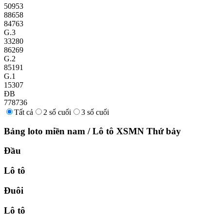
50953
88658
84763
G.3
33280
86269
G.2
85191
G.1
15307
ĐB
778736
Tất cả
2 số cuối
3 số cuối
Bảng loto miền nam
/
Lô tô XSMN
Thứ bảy
Đầu
Lô tô
Đuôi
Lô tô