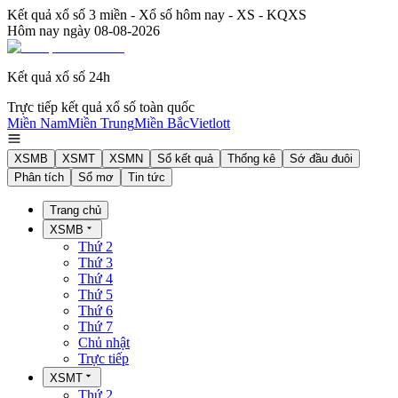
Kết quả xổ số 3 miền - Xổ số hôm nay - XS - KQXS
Hôm nay ngày
08-08-2026
Kết quả xổ số 24h
Trực tiếp kết quả xổ số toàn quốc
Miền Nam
Miền Trung
Miền Bắc
Vietlott
XSMB
XSMT
XSMN
Sổ kết quả
Thống kê
Sớ đầu đuôi
Phân tích
Sổ mơ
Tin tức
Trang chủ
XSMB
Thứ 2
Thứ 3
Thứ 4
Thứ 5
Thứ 6
Thứ 7
Chủ nhật
Trực tiếp
XSMT
Thứ 2