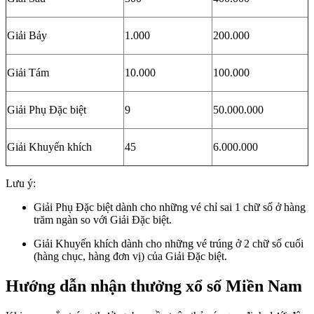
Giải Bảy
1.000
200.000
Giải Tám
10.000
100.000
Giải Phụ Đặc biệt
9
50.000.000
Giải Khuyến khích
45
6.000.000
Lưu ý:
Giải Phụ Đặc biệt dành cho những vé chỉ sai 1 chữ số ở hàng
trăm ngàn so với Giải Đặc biệt.
Giải Khuyến khích dành cho những vé trúng ở 2 chữ số cuối
(hàng chục, hàng đơn vị) của Giải Đặc biệt.
Hướng dẫn nhận thưởng xổ số Miền Nam