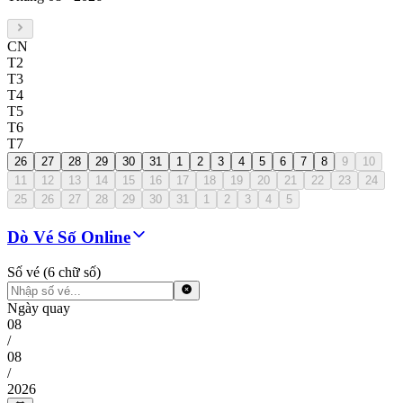
CN
T2
T3
T4
T5
T6
T7
26
27
28
29
30
31
1
2
3
4
5
6
7
8
9
10
11
12
13
14
15
16
17
18
19
20
21
22
23
24
25
26
27
28
29
30
31
1
2
3
4
5
Dò Vé Số Online
Số vé (6 chữ số)
Ngày quay
08
/
08
/
2026