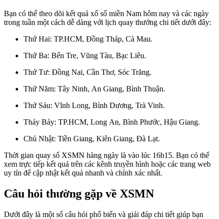
Bạn có thể theo dõi kết quả xổ số miền Nam hôm nay và các ngày
trong tuần một cách dễ dàng với lịch quay thưởng chi tiết dưới đây:
Thứ Hai: TP.HCM, Đồng Tháp, Cà Mau.
Thứ Ba: Bến Tre, Vũng Tàu, Bạc Liêu.
Thứ Tư: Đồng Nai, Cần Thơ, Sóc Trăng.
Thứ Năm: Tây Ninh, An Giang, Bình Thuận.
Thứ Sáu: Vĩnh Long, Bình Dương, Trà Vinh.
Thảy Bảy: TP.HCM, Long An, Bình Phước, Hậu Giang.
Chủ Nhật: Tiền Giang, Kiên Giang, Đà Lạt.
Thời gian quay số XSMN hàng ngày là vào lúc 16h15. Bạn có thể
xem trực tiếp kết quả trên các kênh truyền hình hoặc các trang web
uy tín để cập nhật kết quả nhanh và chính xác nhất.
Câu hỏi thường gặp về XSMN
Dưới đây là một số câu hỏi phổ biến và giải đáp chi tiết giúp bạn