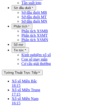
Tần suất loto
Sớ đầu đuôi
Sớ đầu đuôi MB
Sớ đầu đuôi MT
Sớ đầu đuôi MN
Phân tích
Phân tích XSMB
Phân tích XSMT
Phân tích XSMN
Sổ mơ
Tin tức
Kinh nghiệm xổ số
Con số may mắn
Cơ cấu giải thưởng
Tường Thuật Trực Tiếp
Xổ số Miền Bắc
18:15
Xổ số Miền Trung
17:15
Xổ số Miền Nam
16:15