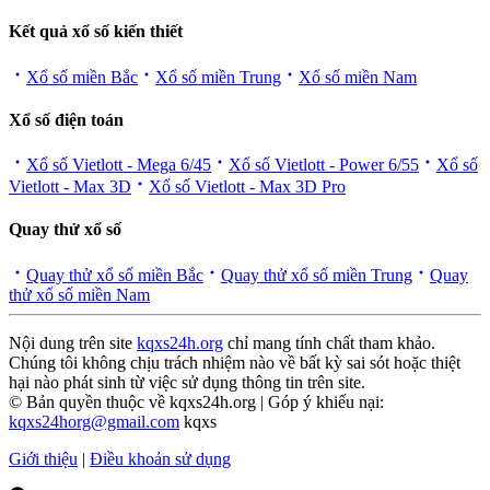
Kết quả xổ số kiến thiết
Xổ số miền Bắc
Xổ số miền Trung
Xổ số miền Nam
Xổ số điện toán
Xổ số Vietlott - Mega 6/45
Xổ số Vietlott - Power 6/55
Xổ số
Vietlott - Max 3D
Xổ số Vietlott - Max 3D Pro
Quay thử xổ số
Quay thử xổ số miền Bắc
Quay thử xổ số miền Trung
Quay
thử xổ số miền Nam
Nội dung trên site
kqxs24h.org
chỉ mang tính chất tham khảo.
Chúng tôi không chịu trách nhiệm nào về bất kỳ sai sót hoặc thiệt
hại nào phát sinh từ việc sử dụng thông tin trên site.
© Bản quyền thuộc về kqxs24h.org | Góp ý khiếu nại:
kqxs24horg@gmail.com
kqxs
Giới thiệu
|
Điều khoản sử dụng