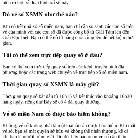
hiểu rõ hơn về loại hình xổ số này.
Dò vé số XSMN như thế nào?
Khi có kết quả xổ số miền nam, bạn chỉ cần so sánh các con số trên
vé của mình với các con số đã được công bố từ Giải Tám lên đến
Giải Đặc biệt. Bạn có thể dò từ hàng cuối cùng lên để tiết kiệm thời
gian.
Tôi có thể xem trực tiếp quay số ở đâu?
Bạn có thể xem trực tiếp quay số trên các kênh truyền hình địa
phương hoặc các trang web chuyên về trực tiếp xổ số miền nam.
Thời gian quay số XSMN là mấy giờ?
Thời gian quay số bắt đầu từ 16h15 và kết thúc vào khoảng 16h30
hàng ngày, riêng thứ Bảy sẽ có 4 đài quay thưởng.
Vé số miền Nam có được bảo hiểm không?
Không, vé số không phải là một loại tài sản được bảo hiểm. Khi mất
vé số, bạn sẽ mất quyền sở hữu và không thể nhận thưởng, kể cả
khi bạn là người trúng giải. Do đó, hãy bảo quản vé số cẩn thận.