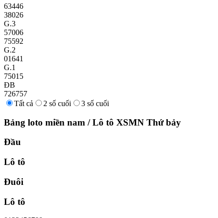
63446
38026
G.3
57006
75592
G.2
01641
G.1
75015
ĐB
726757
Tất cả
2 số cuối
3 số cuối
Bảng loto miền nam
/
Lô tô XSMN
Thứ bảy
Đầu
Lô tô
Đuôi
Lô tô