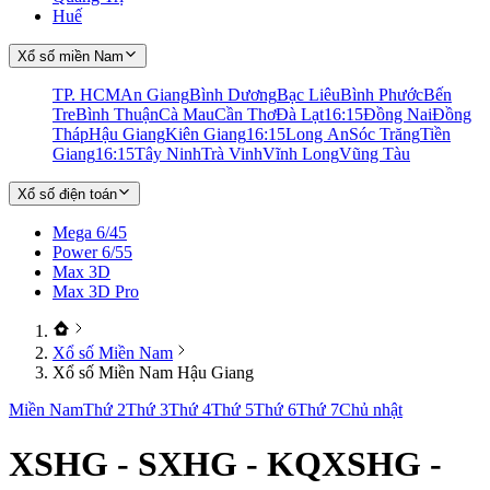
Huế
Xổ số miền Nam
TP. HCM
An Giang
Bình Dương
Bạc Liêu
Bình Phước
Bến
Tre
Bình Thuận
Cà Mau
Cần Thơ
Đà Lạt
16:15
Đồng Nai
Đồng
Tháp
Hậu Giang
Kiên Giang
16:15
Long An
Sóc Trăng
Tiền
Giang
16:15
Tây Ninh
Trà Vinh
Vĩnh Long
Vũng Tàu
Xổ số điện toán
Mega 6/45
Power 6/55
Max 3D
Max 3D Pro
Xổ số Miền Nam
Xổ số Miền Nam Hậu Giang
Miền Nam
Thứ 2
Thứ 3
Thứ 4
Thứ 5
Thứ 6
Thứ 7
Chủ nhật
XSHG - SXHG - KQXSHG -