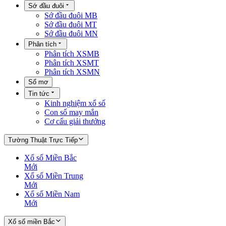
Sớ đầu đuôi
Sớ đầu đuôi MB
Sớ đầu đuôi MT
Sớ đầu đuôi MN
Phân tích
Phân tích XSMB
Phân tích XSMT
Phân tích XSMN
Sổ mơ
Tin tức
Kinh nghiệm xổ số
Con số may mắn
Cơ cấu giải thưởng
Tường Thuật Trực Tiếp
Xổ số Miền Bắc
Mới
Xổ số Miền Trung
Mới
Xổ số Miền Nam
Mới
Xổ số miền Bắc