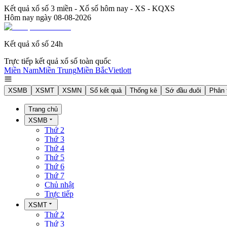
Kết quả xổ số 3 miền - Xổ số hôm nay - XS - KQXS
Hôm nay ngày
08-08-2026
Kết quả xổ số 24h
Trực tiếp kết quả xổ số toàn quốc
Miền Nam
Miền Trung
Miền Bắc
Vietlott
XSMB
XSMT
XSMN
Sổ kết quả
Thống kê
Sớ đầu đuôi
Phân 
Trang chủ
XSMB
Thứ 2
Thứ 3
Thứ 4
Thứ 5
Thứ 6
Thứ 7
Chủ nhật
Trực tiếp
XSMT
Thứ 2
Thứ 3