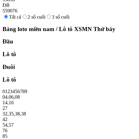
ĐB
559076
Tất cả
2 số cuối
3 số cuối
Bảng loto miền nam
/
Lô tô XSMN
Thứ bảy
Đầu
Lô tô
Đuôi
Lô tô
0
1
2
3
4
5
6
7
8
9
04
,
06
,
08
14
,
16
27
32
,
35
,
38
,
38
42
54
,
57
76
85