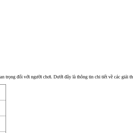
an trọng đối với người chơi. Dưới đây là thông tin chi tiết về các giả