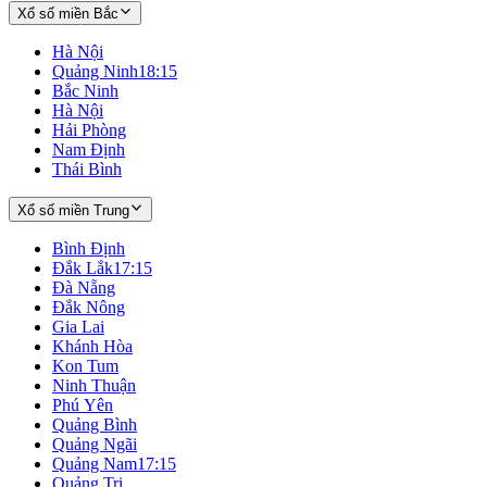
Xổ số miền Bắc
Hà Nội
Quảng Ninh
18:15
Bắc Ninh
Hà Nội
Hải Phòng
Nam Định
Thái Bình
Xổ số miền Trung
Bình Định
Đắk Lắk
17:15
Đà Nẵng
Đắk Nông
Gia Lai
Khánh Hòa
Kon Tum
Ninh Thuận
Phú Yên
Quảng Bình
Quảng Ngãi
Quảng Nam
17:15
Quảng Trị