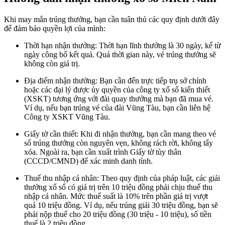
Khi may mắn trúng thưởng, bạn cần tuân thủ các quy định dưới đây
để đảm bảo quyền lợi của mình:
Thời hạn nhận thưởng: Thời hạn lĩnh thưởng là 30 ngày, kể từ
ngày công bố kết quả. Quá thời gian này, vé trúng thưởng sẽ
không còn giá trị.
Địa điểm nhận thưởng: Bạn cần đến trực tiếp trụ sở chính
hoặc các đại lý được ủy quyền của công ty xổ số kiến thiết
(XSKT) tương ứng với đài quay thưởng mà bạn đã mua vé.
Ví dụ, nếu bạn trúng vé của đài Vũng Tàu, bạn cần liên hệ
Công ty XSKT Vũng Tàu.
Giấy tờ cần thiết: Khi đi nhận thưởng, bạn cần mang theo vé
số trúng thưởng còn nguyên vẹn, không rách rời, không tẩy
xóa. Ngoài ra, bạn cần xuất trình Giấy tờ tùy thân
(CCCD/CMND) để xác minh danh tính.
Thuế thu nhập cá nhân: Theo quy định của pháp luật, các giải
thưởng xổ số có giá trị trên 10 triệu đồng phải chịu thuế thu
nhập cá nhân. Mức thuế suất là 10% trên phần giá trị vượt
quá 10 triệu đồng. Ví dụ, nếu trúng giải 30 triệu đồng, bạn sẽ
phải nộp thuế cho 20 triệu đồng (30 triệu - 10 triệu), số tiền
thuế là 2 triệu đồng.