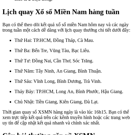
Lịch quay Xổ số Miền Nam hàng tuần
Bạn có thể theo dõi kết quả xổ số miền Nam hôm nay và các ngày
trong tuần một cách dễ dàng với lịch quay thưởng chi tiết dưới đây:
Thứ Hai: TP.HCM, Đồng Tháp, Cà Mau.
Thứ Ba: Bến Tre, Vũng Tàu, Bạc Liêu.
Thứ Tư: Đồng Nai, Cần Thơ, Sóc Trăng.
Thứ Năm: Tây Ninh, An Giang, Bình Thuận.
Thứ Sáu: Vĩnh Long, Bình Dương, Trà Vinh.
Thảy Bảy: TP.HCM, Long An, Bình Phước, Hậu Giang.
Chủ Nhật: Tiền Giang, Kiên Giang, Đà Lạt.
Thời gian quay số XSMN hàng ngày là vào lúc 16h15. Bạn có thể
xem trực tiếp kết quả trên các kênh truyền hình hoặc các trang web
uy tín để cập nhật kết quả nhanh và chính xác nhất.