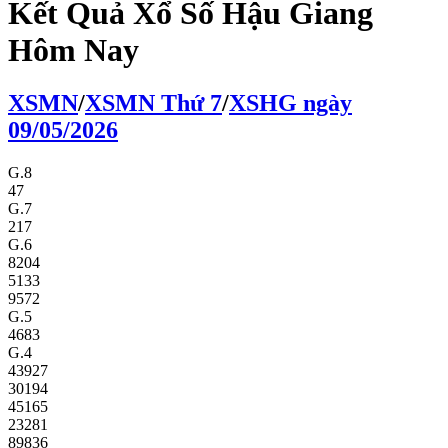
Kết Quả Xổ Số Hậu Giang
Hôm Nay
XS
MN
/
XS
MN
Thứ 7
/
XSHG
ngày
09/05/2026
G.8
47
G.7
217
G.6
8204
5133
9572
G.5
4683
G.4
43927
30194
45165
23281
89836